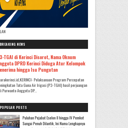
KLAN
BREAKING NEWS
3-TGAI di Kerinci Disorot, Nama Oknum
nggota DPRD Kerinci Diduga Atur Kelompok
enerima hingga Isu Pungutan
arakerinci.id,KERINCI- Pelaksanaan Program Percepatan
ningkatan Tata Guna Air Irigasi (P3-TGAI) hasil perjuangan
i Purwanto Anggota DP...
POPULAR POSTS
Puluhan Pejabat Eselon II hingga IV Pemkot
Sungai Penuh Dilantik, Ini Nama Lengkapnya