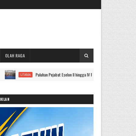
OLAH RAGA
Puluhan Pejabat Eselon II hingga IV Pemkot Sungai Penuh Dilantik, Ini Nama 
UTAMA
IKLAN