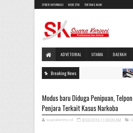
CYBER INFORMASI
KODE ETIK
TENTANG KAMI
ADVETORIAL
UTAMA
DAERAH
Breaking News
UTAMA
Modus baru Diduga Penipuan, Telpo
Penjara Terkait Kasus Narkoba
suarakerinci.id
8/03/2016 11:00:00 AM
U