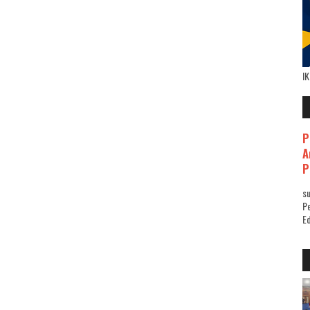
I
P
A
P
su
Pe
Ed