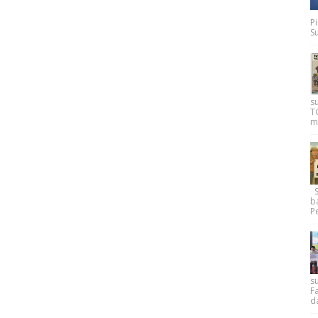
P
Su
s
T
m
Su
b
Pe
su
F
d