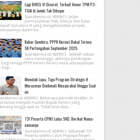
Lagi BWSS VI Disorot, Terkait Honor TPM P3-
TGAI di Jambi Tak Dibayar
Suarakerinci.id, KERINCI- Selain
permasalahan fisik, kinerja dari Balai
ilayah Sumatera VI yang mengalokasikan proyek
ekerjaannya dalam be...
Kabar Gembira, PPPK Kerinci Bakal Terima
SK Pertengahan September 2025
Suarakerinci.id, KERINCI - Setelah sekian
lama menunggu, akhirnya pembagian
 bagi tenaga PPPK Kerinci Kerinci mulai ada kejelasan.
 bagi...
Menolak Lupa, Tiga Program Strategis H
Murasman Dinikmati Masyarakat Hingga Saat
ini
arakerinci.id, KERINCI- Beberapa periode terakhir, H
urasman menjadi mantan Bupati Kerinci yang
kenang hingga saat ini. Tidak bisa dipu...
731 Peserta CPNS Lulus SKD, Berikut Nama-
namanya
Suarakerinci.id, KERINCI- Sebanyak 731
Peserta seleksi Calon Pegawai Negeri
pil (CPNS) Kerinci, dinyatakan lulus seleksi Kompetensi