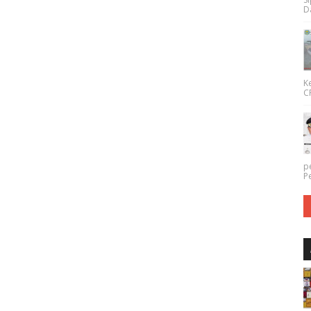
Da
K
CP
p
P