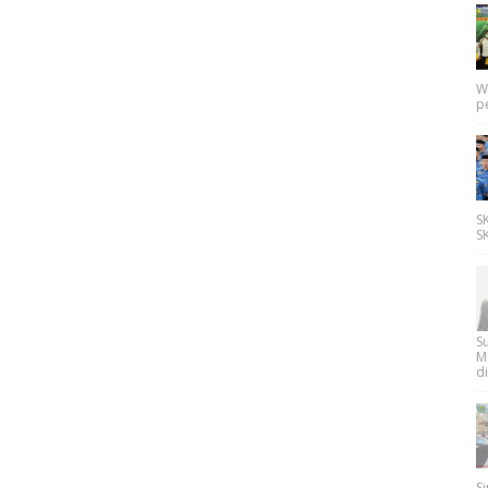
W
p
SK
SK
Su
M
di
Si