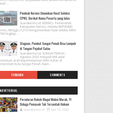
sar ...
Pemkab Kerinci Umumkan Hasil Seleksi
CPNS, Berikut Nama Peserta yang lulus
Suarakerinci.id, KERINCI- Pemerintah
Kabupaten Kerinci, melalui BKPSDMD
erinci, Minggu (12/1) mengumumkan hasil seleksi Akhir
NS lingkup ...
Stagnan, Pemkot Sungai Penuh Bisa Lumpuh
di Tangan Pejabat Galau
Suarakerinci.id, SUNGAI PENUH –
Agustus 2025 menjadi titik awal
enentuan arah kepemimpinan Alfin-Azhar di
emerintah Kota Sungai Penuh. Nam...
TERBARU
COMMENTS
ADVETORIAL
Peredaran Rokok Illegal Makin Marak, YI
Diduga Pemasok Tak Tersentuh Hukum
suarakerinci.id
Apr 15, 2025