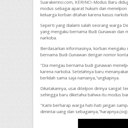
Suarakerinci.com, KERINCI-Modus Baru diduga a
modus sebagai aparat hukum dan menelpon
keluarga korban ditahan karena kasus narkob
Seperti yang dialami salah seorang warga D
yang mengaku bernama Budi Gunawan dan me
narkoba.
Berdasarkan informasinya, korban mengaku d
bernama Budi Gunawan dengan nomor kont
"Dia mengau bernama budi gunawan menelpo
karena narkoba. Setelahnya baru menanyakan
berkilah sama saja namanya,"ungkapnya.
Dikatakannya, usai ditelpon dirinya sangat 
sehingga baru diketahui bahwa itu modus ba
"Kami berharap warga hati-hati jangan sampa
dimintai uang dan sebagainya,"harapnya.(oq)