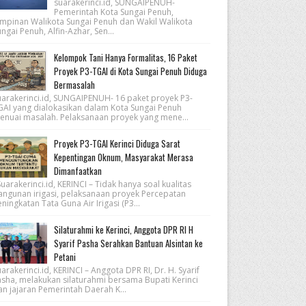
suarakerinci.id, SUNGAIPENUH-
Pemerintah Kota Sungai Penuh,
impinan Walikota Sungai Penuh dan Wakil Walikota
ngai Penuh, Alfin-Azhar, Sen...
Kelompok Tani Hanya Formalitas, 16 Paket
Proyek P3-TGAI di Kota Sungai Penuh Diduga
Bermasalah
uarakerinci.id, SUNGAIPENUH- 16 paket proyek P3-
GAI yang dialokasikan dalam Kota Sungai Penuh
enuai masalah. Pelaksanaan proyek yang mene...
Proyek P3-TGAI Kerinci Diduga Sarat
Kepentingan Oknum, Masyarakat Merasa
Dimanfaatkan
arakerinci.id, KERINCI – Tidak hanya soal kualitas
angunan irigasi, pelaksanaan proyek Percepatan
ningkatan Tata Guna Air Irigasi (P3...
Silaturahmi ke Kerinci, Anggota DPR RI H
Syarif Pasha Serahkan Bantuan Alsintan ke
Petani
arakerinci.id, KERINCI – Anggota DPR RI, Dr. H. Syarif
asha, melakukan silaturahmi bersama Bupati Kerinci
an jajaran Pemerintah Daerah K...