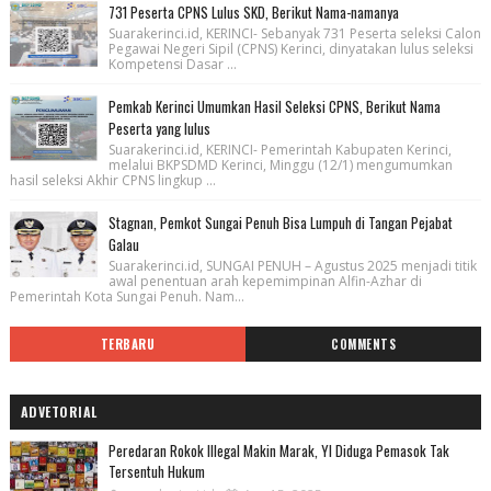
731 Peserta CPNS Lulus SKD, Berikut Nama-namanya
Suarakerinci.id, KERINCI- Sebanyak 731 Peserta seleksi Calon
Pegawai Negeri Sipil (CPNS) Kerinci, dinyatakan lulus seleksi
Kompetensi Dasar ...
Pemkab Kerinci Umumkan Hasil Seleksi CPNS, Berikut Nama
Peserta yang lulus
Suarakerinci.id, KERINCI- Pemerintah Kabupaten Kerinci,
melalui BKPSDMD Kerinci, Minggu (12/1) mengumumkan
hasil seleksi Akhir CPNS lingkup ...
Stagnan, Pemkot Sungai Penuh Bisa Lumpuh di Tangan Pejabat
Galau
Suarakerinci.id, SUNGAI PENUH – Agustus 2025 menjadi titik
awal penentuan arah kepemimpinan Alfin-Azhar di
Pemerintah Kota Sungai Penuh. Nam...
TERBARU
COMMENTS
ADVETORIAL
Peredaran Rokok Illegal Makin Marak, YI Diduga Pemasok Tak
Tersentuh Hukum