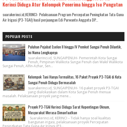
Kerinci Diduga Atur Kelompok Penerima hingga Isu Pungutan
suarakerinci.id,KERINCI- Pelaksanaan Program Percepatan Peningkatan Tata Guna
Air Irigasi (P3-TGAI) hasil perjuangan Edi Purwanto Anggota DP...
POPULAR POSTS
Puluhan Pejabat Eselon II hingga IV Pemkot Sungai Penuh Dilantik,
Ini Nama Lengkapnya
suarakerinci.id, SUNGAIPENUH- Pemerintah Kota Sungai
Penuh, Pimpinan Walikota Sungai Penuh dan Wakil Walikota
Sungai Penuh, Alfin-Azhar, Sen...
Kelompok Tani Hanya Formalitas, 16 Paket Proyek P3-TGAI di Kota
Sungai Penuh Diduga Bermasalah
suarakerinci.id, SUNGAIPENUH- 16 paket proyek P3-TGAI
yang dialokasikan dalam Kota Sungai Penuh menuai
masalah. Pelaksanaan proyek yang mene...
Proyek P3-TGAI Kerinci Diduga Sarat Kepentingan Oknum,
Masyarakat Merasa Dimanfaatkan
Suarakerinci.id, KERINCI – Tidak hanya soal kualitas
bangunan irigasi, pelaksanaan proyek Percepatan
Peningkatan Tata Guna Air Irigasi (P3...