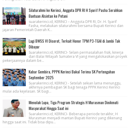
Silaturahmi ke Kerinci, Anggota DPR RI H Syarif Pasha Serahkan
Bantuan Alsintan ke Petani
suarakerinci.id, KERINCI – Anggota DPR RI, Dr. H. Syarif
Fasha, melakukan silaturahmi bersama Bupati Kerinci dan
jajaran Pemerintah Daerah K...
Lagi BWSS VI Disorot, Terkait Honor TPM P3-TGAI di Jambi Tak
Dibayar
Suarakerinci.id, KERINCI- Selain permasalahan fisik, kinerja
dari Balai Wilayah Sumatera VI yang mengalokasikan proyek
pekerjaannya dalam be...
Kabar Gembira, PPPK Kerinci Bakal Terima SK Pertengahan
September 2025
Suarakerinci.id, KERINCI - Setelah sekian lama menunggu,
akhirnya pembagian SK bagi tenaga PPPK Kerinci Kerinci
mulai ada kejelasan. SK bagi...
Menolak Lupa, Tiga Program Strategis H Murasman Dinikmati
Masyarakat Hingga Saat ini
Suarakerinci.id, KERINCI- Beberapa periode terakhir, H
Murasman menjadi mantan Bupati Kerinci yang dikenang
hingga saat ini. Tidak bisa dipu...