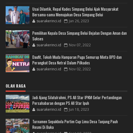
Usai Dilantik, Repal Kades Simpang Belui Ajak Masyarakat
Bersama-sama Memajukan Desa Simpang Belui
suarakerinci.id
Jan 26, 2023
Pemilihan Kepala Desa Simpang Belui Bejalan Dengan Aman dan
Sukses
suarakerinci.id
Nov 07, 2022
Daufit, Tokoh Muda Hamparan Pugu Semurup Minta BPD dan
Perangkat Desa Netral Dalam Pilkades
suarakerinci.id
Nov 02, 2022
OLAH RAGA
Jadi Ajang Silatulrahmi, PS All Star IPKM Gelar Pertandingan
Persahabaran dengan PS All Star Ipuh
suarakerinci.id
Jun 18, 2023
Turnamen Sepakbola Portim Cup Lima Desa Tanjung Pauh
Resmi Di Buka