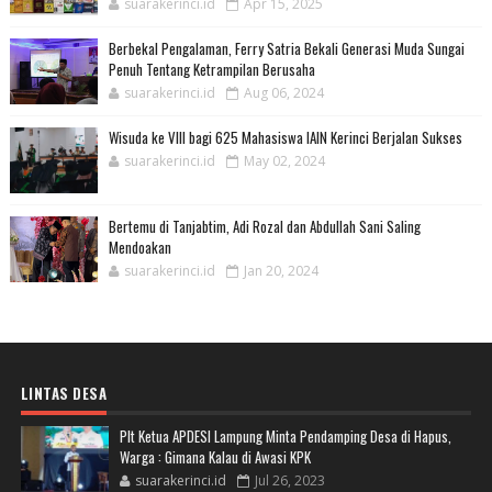
suarakerinci.id
Apr 15, 2025
Berbekal Pengalaman, Ferry Satria Bekali Generasi Muda Sungai
Penuh Tentang Ketrampilan Berusaha
suarakerinci.id
Aug 06, 2024
Wisuda ke VIII bagi 625 Mahasiswa IAIN Kerinci Berjalan Sukses
suarakerinci.id
May 02, 2024
Bertemu di Tanjabtim, Adi Rozal dan Abdullah Sani Saling
Mendoakan
suarakerinci.id
Jan 20, 2024
LINTAS DESA
Plt Ketua APDESI Lampung Minta Pendamping Desa di Hapus,
Warga : Gimana Kalau di Awasi KPK
suarakerinci.id
Jul 26, 2023