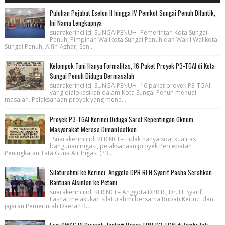
Puluhan Pejabat Eselon II hingga IV Pemkot Sungai Penuh Dilantik,
Ini Nama Lengkapnya
suarakerinci.id, SUNGAIPENUH- Pemerintah Kota Sungai
Penuh, Pimpinan Walikota Sungai Penuh dan Wakil Walikota
Sungai Penuh, Alfin-Azhar, Sen...
Kelompok Tani Hanya Formalitas, 16 Paket Proyek P3-TGAI di Kota
Sungai Penuh Diduga Bermasalah
suarakerinci.id, SUNGAIPENUH- 16 paket proyek P3-TGAI
yang dialokasikan dalam Kota Sungai Penuh menuai
masalah. Pelaksanaan proyek yang mene...
Proyek P3-TGAI Kerinci Diduga Sarat Kepentingan Oknum,
Masyarakat Merasa Dimanfaatkan
Suarakerinci.id, KERINCI – Tidak hanya soal kualitas
bangunan irigasi, pelaksanaan proyek Percepatan
Peningkatan Tata Guna Air Irigasi (P3...
Silaturahmi ke Kerinci, Anggota DPR RI H Syarif Pasha Serahkan
Bantuan Alsintan ke Petani
suarakerinci.id, KERINCI – Anggota DPR RI, Dr. H. Syarif
Fasha, melakukan silaturahmi bersama Bupati Kerinci dan
jajaran Pemerintah Daerah K...