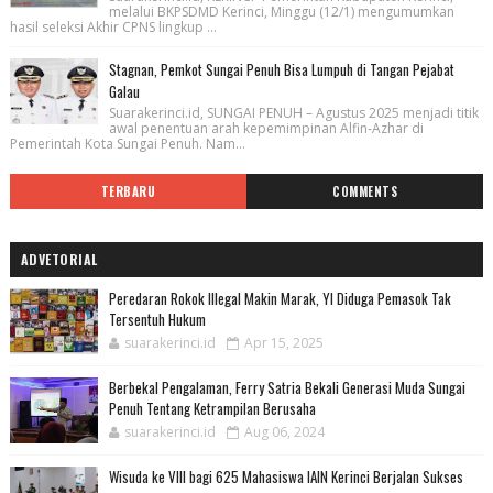
melalui BKPSDMD Kerinci, Minggu (12/1) mengumumkan
hasil seleksi Akhir CPNS lingkup ...
Stagnan, Pemkot Sungai Penuh Bisa Lumpuh di Tangan Pejabat
Galau
Suarakerinci.id, SUNGAI PENUH – Agustus 2025 menjadi titik
awal penentuan arah kepemimpinan Alfin-Azhar di
Pemerintah Kota Sungai Penuh. Nam...
TERBARU
COMMENTS
ADVETORIAL
Peredaran Rokok Illegal Makin Marak, YI Diduga Pemasok Tak
Tersentuh Hukum
suarakerinci.id
Apr 15, 2025
Berbekal Pengalaman, Ferry Satria Bekali Generasi Muda Sungai
Penuh Tentang Ketrampilan Berusaha
suarakerinci.id
Aug 06, 2024
Wisuda ke VIII bagi 625 Mahasiswa IAIN Kerinci Berjalan Sukses