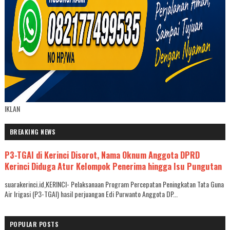
IKLAN
BREAKING NEWS
P3-TGAI di Kerinci Disorot, Nama Oknum Anggota DPRD
Kerinci Diduga Atur Kelompok Penerima hingga Isu Pungutan
suarakerinci.id,KERINCI- Pelaksanaan Program Percepatan Peningkatan Tata Guna
Air Irigasi (P3-TGAI) hasil perjuangan Edi Purwanto Anggota DP...
POPULAR POSTS