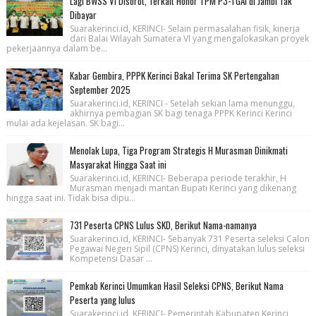
Lagi BWSS VI Disorot, Terkait Honor TPM P3-TGAI di Jambi Tak
Dibayar
Suarakerinci.id, KERINCI- Selain permasalahan fisik, kinerja
dari Balai Wilayah Sumatera VI yang mengalokasikan proyek
pekerjaannya dalam be...
Kabar Gembira, PPPK Kerinci Bakal Terima SK Pertengahan
September 2025
Suarakerinci.id, KERINCI - Setelah sekian lama menunggu,
akhirnya pembagian SK bagi tenaga PPPK Kerinci Kerinci
mulai ada kejelasan. SK bagi...
Menolak Lupa, Tiga Program Strategis H Murasman Dinikmati
Masyarakat Hingga Saat ini
Suarakerinci.id, KERINCI- Beberapa periode terakhir, H
Murasman menjadi mantan Bupati Kerinci yang dikenang
hingga saat ini. Tidak bisa dipu...
731 Peserta CPNS Lulus SKD, Berikut Nama-namanya
Suarakerinci.id, KERINCI- Sebanyak 731 Peserta seleksi Calon
Pegawai Negeri Sipil (CPNS) Kerinci, dinyatakan lulus seleksi
Kompetensi Dasar ...
Pemkab Kerinci Umumkan Hasil Seleksi CPNS, Berikut Nama
Peserta yang lulus
Suarakerinci.id, KERINCI- Pemerintah Kabupaten Kerinci,