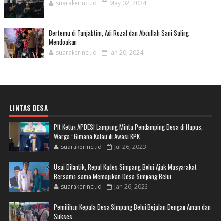
suarakerinci.id
May 02, 2024
Bertemu di Tanjabtim, Adi Rozal dan Abdullah Sani Saling
Mendoakan
suarakerinci.id
Jan 20, 2024
LINTAS DESA
Plt Ketua APDESI Lampung Minta Pendamping Desa di Hapus,
Warga : Gimana Kalau di Awasi KPK
suarakerinci.id
Jul 26, 2023
Usai Dilantik, Repal Kades Simpang Belui Ajak Masyarakat
Bersama-sama Memajukan Desa Simpang Belui
suarakerinci.id
Jan 26, 2023
Pemilihan Kepala Desa Simpang Belui Bejalan Dengan Aman dan
Sukses