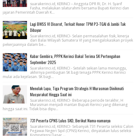
suarakerinci.id, KERINCI – Anggota DPR RI, Dr. H. Syarif
Fasha, melakukan silaturahmi bersama Bupati Kerinci dan
jajaran Pemerintah Daerah K...
Lagi BWSS VI Disorot, Terkait Honor TPM P3-TGAI di Jambi Tak
Dibayar
Suarakerinci.id, KERINCI- Selain permasalahan fisik, kinerja
dari Balai Wilayah Sumatera VI yang mengalokasikan proyek
pekerjaannya dalam be...
Kabar Gembira, PPPK Kerinci Bakal Terima SK Pertengahan
September 2025
Suarakerinci.id, KERINCI - Setelah sekian lama menunggu,
akhirnya pembagian SK bagi tenaga PPPK Kerinci Kerinci
mulai ada kejelasan. SK bagi...
Menolak Lupa, Tiga Program Strategis H Murasman Dinikmati
Masyarakat Hingga Saat ini
Suarakerinci.id, KERINCI- Beberapa periode terakhir, H
Murasman menjadi mantan Bupati Kerinci yang dikenang
hingga saat ini. Tidak bisa dipu...
731 Peserta CPNS Lulus SKD, Berikut Nama-namanya
Suarakerinci.id, KERINCI- Sebanyak 731 Peserta seleksi Calon
Pegawai Negeri Sipil (CPNS) Kerinci, dinyatakan lulus seleksi
Kompetensi Dasar ...