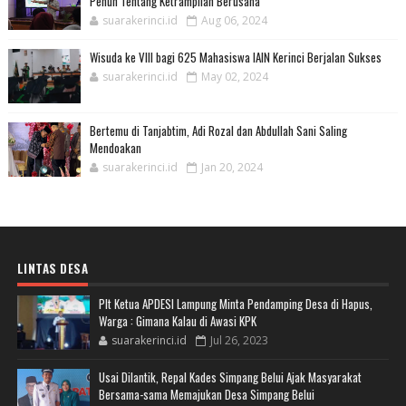
Penuh Tentang Ketrampilan Berusaha
suarakerinci.id
Aug 06, 2024
Wisuda ke VIII bagi 625 Mahasiswa IAIN Kerinci Berjalan Sukses
suarakerinci.id
May 02, 2024
Bertemu di Tanjabtim, Adi Rozal dan Abdullah Sani Saling
Mendoakan
suarakerinci.id
Jan 20, 2024
LINTAS DESA
Plt Ketua APDESI Lampung Minta Pendamping Desa di Hapus,
Warga : Gimana Kalau di Awasi KPK
suarakerinci.id
Jul 26, 2023
Usai Dilantik, Repal Kades Simpang Belui Ajak Masyarakat
Bersama-sama Memajukan Desa Simpang Belui