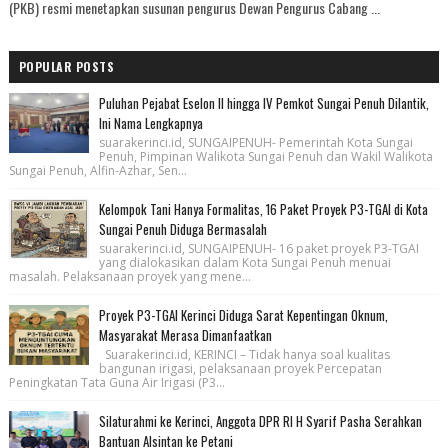
(PKB) resmi menetapkan susunan pengurus Dewan Pengurus Cabang ...
POPULAR POSTS
Puluhan Pejabat Eselon II hingga IV Pemkot Sungai Penuh Dilantik,
Ini Nama Lengkapnya
suarakerinci.id, SUNGAIPENUH- Pemerintah Kota Sungai
Penuh, Pimpinan Walikota Sungai Penuh dan Wakil Walikota
Sungai Penuh, Alfin-Azhar, Sen...
Kelompok Tani Hanya Formalitas, 16 Paket Proyek P3-TGAI di Kota
Sungai Penuh Diduga Bermasalah
suarakerinci.id, SUNGAIPENUH- 16 paket proyek P3-TGAI
yang dialokasikan dalam Kota Sungai Penuh menuai
masalah. Pelaksanaan proyek yang mene...
Proyek P3-TGAI Kerinci Diduga Sarat Kepentingan Oknum,
Masyarakat Merasa Dimanfaatkan
Suarakerinci.id, KERINCI – Tidak hanya soal kualitas
bangunan irigasi, pelaksanaan proyek Percepatan
Peningkatan Tata Guna Air Irigasi (P3...
Silaturahmi ke Kerinci, Anggota DPR RI H Syarif Pasha Serahkan
Bantuan Alsintan ke Petani