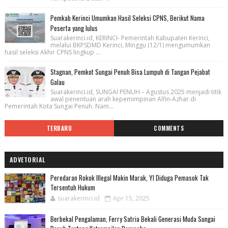
Pemkab Kerinci Umumkan Hasil Seleksi CPNS, Berikut Nama
Peserta yang lulus
Suarakerinci.id, KERINCI- Pemerintah Kabupaten Kerinci,
melalui BKPSDMD Kerinci, Minggu (12/1) mengumumkan
hasil seleksi Akhir CPNS lingkup ...
Stagnan, Pemkot Sungai Penuh Bisa Lumpuh di Tangan Pejabat
Galau
Suarakerinci.id, SUNGAI PENUH – Agustus 2025 menjadi titik
awal penentuan arah kepemimpinan Alfin-Azhar di
Pemerintah Kota Sungai Penuh. Nam...
TERBARU
COMMENTS
ADVETORIAL
Peredaran Rokok Illegal Makin Marak, YI Diduga Pemasok Tak
Tersentuh Hukum
suarakerinci.id
Apr 15, 2025
Berbekal Pengalaman, Ferry Satria Bekali Generasi Muda Sungai