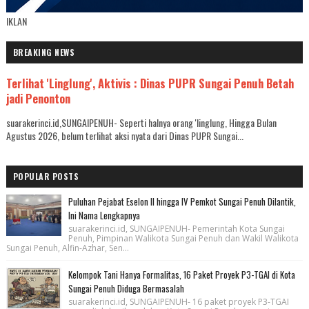
IKLAN
BREAKING NEWS
Terlihat 'Linglung', Aktivis : Dinas PUPR Sungai Penuh Betah
jadi Penonton
suarakerinci.id,SUNGAIPENUH- Seperti halnya orang 'linglung, Hingga Bulan
Agustus 2026, belum terlihat aksi nyata dari Dinas PUPR Sungai...
POPULAR POSTS
Puluhan Pejabat Eselon II hingga IV Pemkot Sungai Penuh Dilantik,
Ini Nama Lengkapnya
suarakerinci.id, SUNGAIPENUH- Pemerintah Kota Sungai
Penuh, Pimpinan Walikota Sungai Penuh dan Wakil Walikota
Sungai Penuh, Alfin-Azhar, Sen...
Kelompok Tani Hanya Formalitas, 16 Paket Proyek P3-TGAI di Kota
Sungai Penuh Diduga Bermasalah
suarakerinci.id, SUNGAIPENUH- 16 paket proyek P3-TGAI