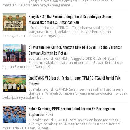
yang dialokasikan dalam Kota Sungai Penuh menuai
masalah. Pelaksanaan proyek yang mene...
Proyek P3-TGAI Kerinci Diduga Sarat Kepentingan Oknum,
Masyarakat Merasa Dimanfaatkan
Suarakerinci.id, KERINCI – Tidak hanya soal kualitas
bangunan irigasi, pelaksanaan proyek Percepatan
Peningkatan Tata Guna Air Irigasi (P3...
Silaturahmi ke Kerinci, Anggota DPR RI H Syarif Pasha Serahkan
Bantuan Alsintan ke Petani
suarakerinci.id, KERINCI – Anggota DPR RI, Dr. H. Syarif
Fasha, melakukan silaturahmi bersama Bupati Kerinci dan
jajaran Pemerintah Daerah K...
Lagi BWSS VI Disorot, Terkait Honor TPM P3-TGAI di Jambi Tak
Dibayar
Suarakerinci.id, KERINCI- Selain permasalahan fisik, kinerja
dari Balai Wilayah Sumatera VI yang mengalokasikan proyek
pekerjaannya dalam be...
Kabar Gembira, PPPK Kerinci Bakal Terima SK Pertengahan
September 2025
Suarakerinci.id, KERINCI - Setelah sekian lama menunggu,
akhirnya pembagian SK bagi tenaga PPPK Kerinci Kerinci
mulai ada kejelasan. SK bagi...