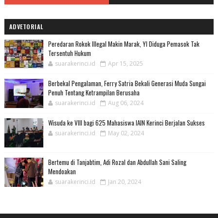
ADVETORIAL
Peredaran Rokok Illegal Makin Marak, YI Diduga Pemasok Tak
Tersentuh Hukum
suarakerinci.id
Apr 15, 2025
Berbekal Pengalaman, Ferry Satria Bekali Generasi Muda Sungai
Penuh Tentang Ketrampilan Berusaha
suarakerinci.id
Aug 06, 2024
Wisuda ke VIII bagi 625 Mahasiswa IAIN Kerinci Berjalan Sukses
suarakerinci.id
May 02, 2024
Bertemu di Tanjabtim, Adi Rozal dan Abdullah Sani Saling
Mendoakan
suarakerinci.id
Jan 20, 2024