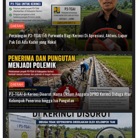
DAERAH
Perjuangan P3-TGAI Edi Purwanto Bagi Kerinci Di Apresiasi, Aktivis; Lapor
Pak Edi Ada Kader yang Nakal
DAERAH
P3-TGAI di Kerinci Disorot, Nama Oknum Anggota DPRD Kerinci Diduga Atur
Kelompok Penerima hingga Isu Pungutan