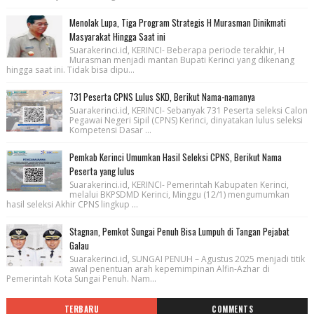
Menolak Lupa, Tiga Program Strategis H Murasman Dinikmati
Masyarakat Hingga Saat ini
Suarakerinci.id, KERINCI- Beberapa periode terakhir, H
Murasman menjadi mantan Bupati Kerinci yang dikenang
hingga saat ini. Tidak bisa dipu...
731 Peserta CPNS Lulus SKD, Berikut Nama-namanya
Suarakerinci.id, KERINCI- Sebanyak 731 Peserta seleksi Calon
Pegawai Negeri Sipil (CPNS) Kerinci, dinyatakan lulus seleksi
Kompetensi Dasar ...
Pemkab Kerinci Umumkan Hasil Seleksi CPNS, Berikut Nama
Peserta yang lulus
Suarakerinci.id, KERINCI- Pemerintah Kabupaten Kerinci,
melalui BKPSDMD Kerinci, Minggu (12/1) mengumumkan
hasil seleksi Akhir CPNS lingkup ...
Stagnan, Pemkot Sungai Penuh Bisa Lumpuh di Tangan Pejabat
Galau
Suarakerinci.id, SUNGAI PENUH – Agustus 2025 menjadi titik
awal penentuan arah kepemimpinan Alfin-Azhar di
Pemerintah Kota Sungai Penuh. Nam...
TERBARU
COMMENTS