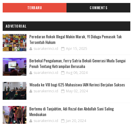
TERBARU
COMMENTS
ADVETORIAL
Peredaran Rokok Illegal Makin Marak, YI Diduga Pemasok Tak
Tersentuh Hukum
suarakerinci.id
Apr 15, 2025
Berbekal Pengalaman, Ferry Satria Bekali Generasi Muda Sungai
Penuh Tentang Ketrampilan Berusaha
suarakerinci.id
Aug 06, 2024
Wisuda ke VIII bagi 625 Mahasiswa IAIN Kerinci Berjalan Sukses
suarakerinci.id
May 02, 2024
Bertemu di Tanjabtim, Adi Rozal dan Abdullah Sani Saling
Mendoakan
suarakerinci.id
Jan 20, 2024