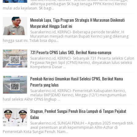
akhirnya pembagian SK bagi tenaga PPPK Kerinci Kerinci
mulai ada kejelasan. SK bagi...
Menolak Lupa, Tiga Program Strategis H Murasman Dinikmati
Masyarakat Hingga Saat ini
Suarakerinci.id, KERINCI- Beberapa periode terakhir, H
Murasman menjadi mantan Bupati Kerinci yang dikenang
hingga saat ini. Tidak bisa dipu...
731 Peserta CPNS Lulus SKD, Berikut Nama-namanya
Suarakerinci.id, KERINCI- Sebanyak 731 Peserta seleksi Calon
Pegawai Negeri Sipil (CPNS) Kerinci, dinyatakan lulus seleksi
Kompetensi Dasar ...
Pemkab Kerinci Umumkan Hasil Seleksi CPNS, Berikut Nama
Peserta yang lulus
Suarakerinci.id, KERINCI- Pemerintah Kabupaten Kerinci,
melalui BKPSDMD Kerinci, Minggu (12/1) mengumumkan
hasil seleksi Akhir CPNS lingkup ...
Stagnan, Pemkot Sungai Penuh Bisa Lumpuh di Tangan Pejabat
Galau
Suarakerinci.id, SUNGAI PENUH – Agustus 2025 menjadi titik
awal penentuan arah kepemimpinan Alfin-Azhar di
Pemerintah Kota Sungai Penuh. Nam...