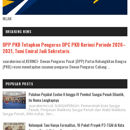
IKLAN
BREAKING NEWS
DPP PKB Tetapkan Pengurus DPC PKB Kerinci Periode 2026–
2031, Tomi Emiral Jadi Sekretaris
suarakerinci.id,KERINCI- Dewan Pengurus Pusat (DPP) Partai Kebangkitan Bangsa
(PKB) resmi menetapkan susunan pengurus Dewan Pengurus Cabang ...
POPULAR POSTS
Puluhan Pejabat Eselon II hingga IV Pemkot Sungai Penuh Dilantik,
Ini Nama Lengkapnya
suarakerinci.id, SUNGAIPENUH- Pemerintah Kota Sungai
Penuh, Pimpinan Walikota Sungai Penuh dan Wakil Walikota
Sungai Penuh, Alfin-Azhar, Sen...
Kelompok Tani Hanya Formalitas, 16 Paket Proyek P3-TGAI di Kota