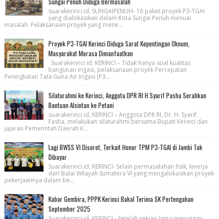
Sungai Penuh Diduga Bermasalah
suarakerinci.id, SUNGAIPENUH- 16 paket proyek P3-TGAI
yang dialokasikan dalam Kota Sungai Penuh menuai
masalah. Pelaksanaan proyek yang mene...
Proyek P3-TGAI Kerinci Diduga Sarat Kepentingan Oknum,
Masyarakat Merasa Dimanfaatkan
Suarakerinci.id, KERINCI – Tidak hanya soal kualitas
bangunan irigasi, pelaksanaan proyek Percepatan
Peningkatan Tata Guna Air Irigasi (P3...
Silaturahmi ke Kerinci, Anggota DPR RI H Syarif Pasha Serahkan
Bantuan Alsintan ke Petani
suarakerinci.id, KERINCI – Anggota DPR RI, Dr. H. Syarif
Fasha, melakukan silaturahmi bersama Bupati Kerinci dan
jajaran Pemerintah Daerah K...
Lagi BWSS VI Disorot, Terkait Honor TPM P3-TGAI di Jambi Tak
Dibayar
Suarakerinci.id, KERINCI- Selain permasalahan fisik, kinerja
dari Balai Wilayah Sumatera VI yang mengalokasikan proyek
pekerjaannya dalam be...
Kabar Gembira, PPPK Kerinci Bakal Terima SK Pertengahan
September 2025
Suarakerinci.id, KERINCI - Setelah sekian lama menunggu,