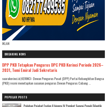
IKLAN
BREAKING NEWS
DPP PKB Tetapkan Pengurus DPC PKB Kerinci Periode 2026–
2031, Tomi Emiral Jadi Sekretaris
suarakerinci.id,KERINCI- Dewan Pengurus Pusat (DPP) Partai Kebangkitan Bangsa
(PKB) resmi menetapkan susunan pengurus Dewan Pengurus Cabang ...
POPULAR POSTS
Puluhan Pejabat Eselon II hingga IV Pemkot Sungai Penuh Dilantik,