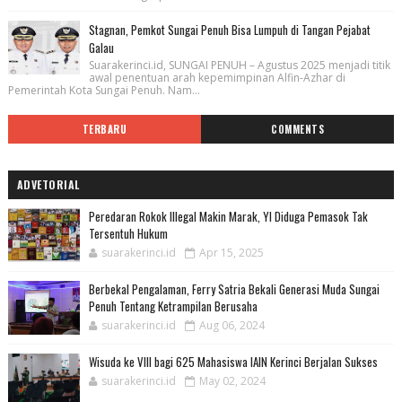
Stagnan, Pemkot Sungai Penuh Bisa Lumpuh di Tangan Pejabat
Galau
Suarakerinci.id, SUNGAI PENUH – Agustus 2025 menjadi titik
awal penentuan arah kepemimpinan Alfin-Azhar di
Pemerintah Kota Sungai Penuh. Nam...
TERBARU
COMMENTS
ADVETORIAL
Peredaran Rokok Illegal Makin Marak, YI Diduga Pemasok Tak
Tersentuh Hukum
suarakerinci.id
Apr 15, 2025
Berbekal Pengalaman, Ferry Satria Bekali Generasi Muda Sungai
Penuh Tentang Ketrampilan Berusaha
suarakerinci.id
Aug 06, 2024
Wisuda ke VIII bagi 625 Mahasiswa IAIN Kerinci Berjalan Sukses
suarakerinci.id
May 02, 2024