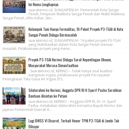
Ini Nama Lengkapnya
suarakerinci.id, SUNGAIPENUH- Pemerintah Kota Sungai
Penuh, Pimpinan Walikota Sungai Penuh dan Wakil Walikota
Sungai Penuh, Alfin-Azhar, Sen...
Kelompok Tani Hanya Formalitas, 16 Paket Proyek P3-TGAI di Kota
Sungai Penuh Diduga Bermasalah
suarakerinci.id, SUNGAIPENUH- 16 paket proyek P3-TGAI
yang dialokasikan dalam Kota Sungai Penuh menuai
masalah. Pelaksanaan proyek yang mene...
Proyek P3-TGAI Kerinci Diduga Sarat Kepentingan Oknum,
Masyarakat Merasa Dimanfaatkan
Suarakerinci.id, KERINCI – Tidak hanya soal kualitas
bangunan irigasi, pelaksanaan proyek Percepatan
Peningkatan Tata Guna Air Irigasi (P3...
Silaturahmi ke Kerinci, Anggota DPR RI H Syarif Pasha Serahkan
Bantuan Alsintan ke Petani
suarakerinci.id, KERINCI – Anggota DPR RI, Dr. H. Syarif
Fasha, melakukan silaturahmi bersama Bupati Kerinci dan
jajaran Pemerintah Daerah K...
Lagi BWSS VI Disorot, Terkait Honor TPM P3-TGAI di Jambi Tak
Dibayar