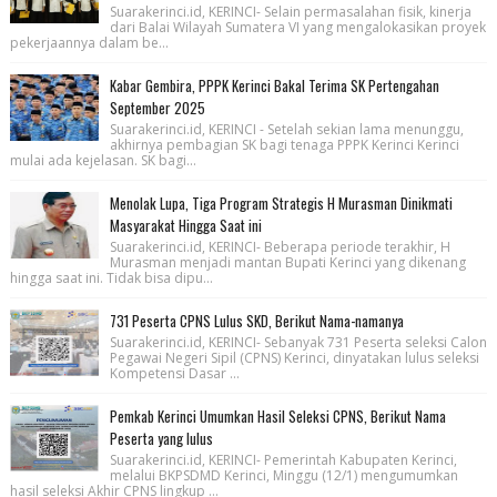
Suarakerinci.id, KERINCI- Selain permasalahan fisik, kinerja
dari Balai Wilayah Sumatera VI yang mengalokasikan proyek
pekerjaannya dalam be...
Kabar Gembira, PPPK Kerinci Bakal Terima SK Pertengahan
September 2025
Suarakerinci.id, KERINCI - Setelah sekian lama menunggu,
akhirnya pembagian SK bagi tenaga PPPK Kerinci Kerinci
mulai ada kejelasan. SK bagi...
Menolak Lupa, Tiga Program Strategis H Murasman Dinikmati
Masyarakat Hingga Saat ini
Suarakerinci.id, KERINCI- Beberapa periode terakhir, H
Murasman menjadi mantan Bupati Kerinci yang dikenang
hingga saat ini. Tidak bisa dipu...
731 Peserta CPNS Lulus SKD, Berikut Nama-namanya
Suarakerinci.id, KERINCI- Sebanyak 731 Peserta seleksi Calon
Pegawai Negeri Sipil (CPNS) Kerinci, dinyatakan lulus seleksi
Kompetensi Dasar ...
Pemkab Kerinci Umumkan Hasil Seleksi CPNS, Berikut Nama
Peserta yang lulus
Suarakerinci.id, KERINCI- Pemerintah Kabupaten Kerinci,
melalui BKPSDMD Kerinci, Minggu (12/1) mengumumkan
hasil seleksi Akhir CPNS lingkup ...