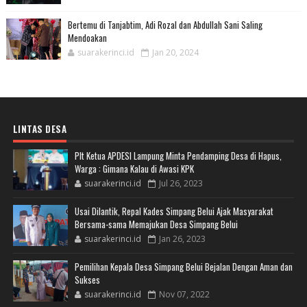
Bertemu di Tanjabtim, Adi Rozal dan Abdullah Sani Saling
Mendoakan
suarakerinci.id
Jan 20, 2024
LINTAS DESA
Plt Ketua APDESI Lampung Minta Pendamping Desa di Hapus,
Warga : Gimana Kalau di Awasi KPK
suarakerinci.id
Jul 26, 2023
Usai Dilantik, Repal Kades Simpang Belui Ajak Masyarakat
Bersama-sama Memajukan Desa Simpang Belui
suarakerinci.id
Jan 26, 2023
Pemilihan Kepala Desa Simpang Belui Bejalan Dengan Aman dan
Sukses
suarakerinci.id
Nov 07, 2022