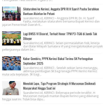
Silaturahmi ke Kerinci, Anggota DPR RI H Syarif Pasha Serahkan
Bantuan Alsintan ke Petani
suarakerinci.id, KERINCI – Anggota DPR RI, Dr. H. Syarif
Fasha, melakukan silaturahmi bersama Bupati Kerinci dan
jajaran Pemerintah Daerah K...
Lagi BWSS VI Disorot, Terkait Honor TPM P3-TGAI di Jambi Tak
Dibayar
Suarakerinci.id, KERINCI- Selain permasalahan fisik, kinerja
dari Balai Wilayah Sumatera VI yang mengalokasikan proyek
pekerjaannya dalam be...
Kabar Gembira, PPPK Kerinci Bakal Terima SK Pertengahan
September 2025
Suarakerinci.id, KERINCI - Setelah sekian lama menunggu,
akhirnya pembagian SK bagi tenaga PPPK Kerinci Kerinci
mulai ada kejelasan. SK bagi...
Menolak Lupa, Tiga Program Strategis H Murasman Dinikmati
Masyarakat Hingga Saat ini
Suarakerinci.id, KERINCI- Beberapa periode terakhir, H
Murasman menjadi mantan Bupati Kerinci yang dikenang
hingga saat ini. Tidak bisa dipu...