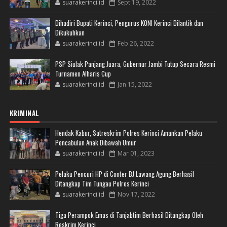
suarakerinci.id
Sept 19, 2022
Dihadiri Bupati Kerinci, Pengurus KONI Kerinci Dilantik dan
Dikukuhkan
suarakerinci.id
Feb 26, 2022
PSP Siulak Panjang Juara, Gubernur Jambi Tutup Secara Resmi
Turnamen Alharis Cup
suarakerinci.id
Jan 15, 2022
KRIMINAL
Hendak Kabur, Satreskrim Polres Kerinci Amankan Pelaku
Pencabulan Anak Dibawah Umur
suarakerinci.id
Mar 01, 2023
Pelaku Pencuri HP di Conter BJ Lawang Agung Berhasil
Ditangkap Tim Tungau Polres Kerinci
suarakerinci.id
Nov 17, 2022
Tiga Perampok Emas di Tanjabtim Berhasil Ditangkap Oleh
Reskrim Kerinci