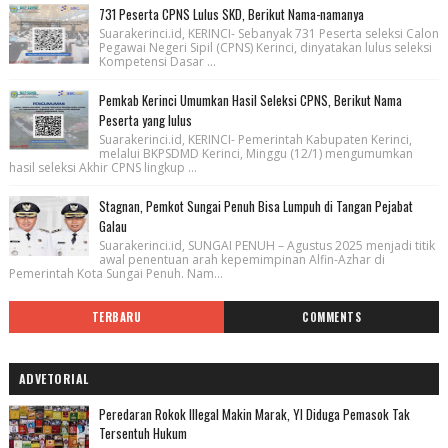
731 Peserta CPNS Lulus SKD, Berikut Nama-namanya
Suarakerinci.id, KERINCI- Sebanyak 731 Peserta seleksi Calon
Pegawai Negeri Sipil (CPNS) Kerinci, dinyatakan lulus seleksi
Kompetensi Dasar ...
Pemkab Kerinci Umumkan Hasil Seleksi CPNS, Berikut Nama
Peserta yang lulus
Suarakerinci.id, KERINCI- Pemerintah Kabupaten Kerinci,
melalui BKPSDMD Kerinci, Minggu (12/1) mengumumkan
hasil seleksi Akhir CPNS lingkup ...
Stagnan, Pemkot Sungai Penuh Bisa Lumpuh di Tangan Pejabat
Galau
Suarakerinci.id, SUNGAI PENUH – Agustus 2025 menjadi titik
awal penentuan arah kepemimpinan Alfin-Azhar di
Pemerintah Kota Sungai Penuh. Nam...
TERBARU
COMMENTS
ADVETORIAL
Peredaran Rokok Illegal Makin Marak, YI Diduga Pemasok Tak
Tersentuh Hukum