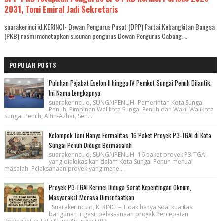
2031, Tomi Emiral Jadi Sekretaris
suarakerinci.id,KERINCI- Dewan Pengurus Pusat (DPP) Partai Kebangkitan Bangsa
(PKB) resmi menetapkan susunan pengurus Dewan Pengurus Cabang ...
POPULAR POSTS
Puluhan Pejabat Eselon II hingga IV Pemkot Sungai Penuh Dilantik,
Ini Nama Lengkapnya
suarakerinci.id, SUNGAIPENUH- Pemerintah Kota Sungai
Penuh, Pimpinan Walikota Sungai Penuh dan Wakil Walikota
Sungai Penuh, Alfin-Azhar, Sen...
Kelompok Tani Hanya Formalitas, 16 Paket Proyek P3-TGAI di Kota
Sungai Penuh Diduga Bermasalah
suarakerinci.id, SUNGAIPENUH- 16 paket proyek P3-TGAI
yang dialokasikan dalam Kota Sungai Penuh menuai
masalah. Pelaksanaan proyek yang mene...
Proyek P3-TGAI Kerinci Diduga Sarat Kepentingan Oknum,
Masyarakat Merasa Dimanfaatkan
Suarakerinci.id, KERINCI – Tidak hanya soal kualitas
bangunan irigasi, pelaksanaan proyek Percepatan
Peningkatan Tata Guna Air Irigasi (P3...