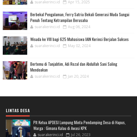
suarakerinci.id
Apr 15, 2025
Berbekal Pengalaman, Ferry Satria Bekali Generasi Muda Sungai
Penuh Tentang Ketrampilan Berusaha
suarakerinci.id
Aug 06, 2024
Wisuda ke VIII bagi 625 Mahasiswa IAIN Kerinci Berjalan Sukses
suarakerinci.id
May 02, 2024
Bertemu di Tanjabtim, Adi Rozal dan Abdullah Sani Saling
Mendoakan
suarakerinci.id
Jan 20, 2024
LINTAS DESA
Plt Ketua APDESI Lampung Minta Pendamping Desa di Hapus,
Warga : Gimana Kalau di Awasi KPK
suarakerinci.id
Jul 26, 2023