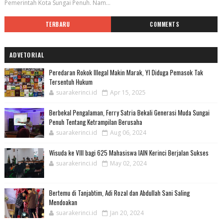
Pemerintah Kota Sungai Penuh. Nam...
TERBARU
COMMENTS
ADVETORIAL
Peredaran Rokok Illegal Makin Marak, YI Diduga Pemasok Tak
Tersentuh Hukum
suarakerinci.id
Apr 15, 2025
Berbekal Pengalaman, Ferry Satria Bekali Generasi Muda Sungai
Penuh Tentang Ketrampilan Berusaha
suarakerinci.id
Aug 06, 2024
Wisuda ke VIII bagi 625 Mahasiswa IAIN Kerinci Berjalan Sukses
suarakerinci.id
May 02, 2024
Bertemu di Tanjabtim, Adi Rozal dan Abdullah Sani Saling
Mendoakan
suarakerinci.id
Jan 20, 2024