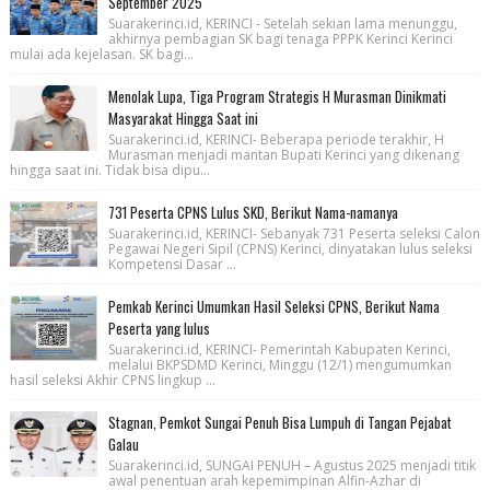
September 2025
Suarakerinci.id, KERINCI - Setelah sekian lama menunggu,
akhirnya pembagian SK bagi tenaga PPPK Kerinci Kerinci
mulai ada kejelasan. SK bagi...
Menolak Lupa, Tiga Program Strategis H Murasman Dinikmati
Masyarakat Hingga Saat ini
Suarakerinci.id, KERINCI- Beberapa periode terakhir, H
Murasman menjadi mantan Bupati Kerinci yang dikenang
hingga saat ini. Tidak bisa dipu...
731 Peserta CPNS Lulus SKD, Berikut Nama-namanya
Suarakerinci.id, KERINCI- Sebanyak 731 Peserta seleksi Calon
Pegawai Negeri Sipil (CPNS) Kerinci, dinyatakan lulus seleksi
Kompetensi Dasar ...
Pemkab Kerinci Umumkan Hasil Seleksi CPNS, Berikut Nama
Peserta yang lulus
Suarakerinci.id, KERINCI- Pemerintah Kabupaten Kerinci,
melalui BKPSDMD Kerinci, Minggu (12/1) mengumumkan
hasil seleksi Akhir CPNS lingkup ...
Stagnan, Pemkot Sungai Penuh Bisa Lumpuh di Tangan Pejabat
Galau
Suarakerinci.id, SUNGAI PENUH – Agustus 2025 menjadi titik
awal penentuan arah kepemimpinan Alfin-Azhar di