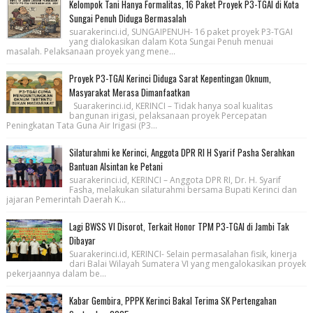
Kelompok Tani Hanya Formalitas, 16 Paket Proyek P3-TGAI di Kota
Sungai Penuh Diduga Bermasalah
suarakerinci.id, SUNGAIPENUH- 16 paket proyek P3-TGAI
yang dialokasikan dalam Kota Sungai Penuh menuai
masalah. Pelaksanaan proyek yang mene...
Proyek P3-TGAI Kerinci Diduga Sarat Kepentingan Oknum,
Masyarakat Merasa Dimanfaatkan
Suarakerinci.id, KERINCI – Tidak hanya soal kualitas
bangunan irigasi, pelaksanaan proyek Percepatan
Peningkatan Tata Guna Air Irigasi (P3...
Silaturahmi ke Kerinci, Anggota DPR RI H Syarif Pasha Serahkan
Bantuan Alsintan ke Petani
suarakerinci.id, KERINCI – Anggota DPR RI, Dr. H. Syarif
Fasha, melakukan silaturahmi bersama Bupati Kerinci dan
jajaran Pemerintah Daerah K...
Lagi BWSS VI Disorot, Terkait Honor TPM P3-TGAI di Jambi Tak
Dibayar
Suarakerinci.id, KERINCI- Selain permasalahan fisik, kinerja
dari Balai Wilayah Sumatera VI yang mengalokasikan proyek
pekerjaannya dalam be...
Kabar Gembira, PPPK Kerinci Bakal Terima SK Pertengahan