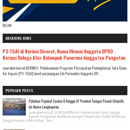
IKLAN
BREAKING NEWS
P3-TGAI di Kerinci Disorot, Nama Oknum Anggota DPRD
Kerinci Diduga Atur Kelompok Penerima hingga Isu Pungutan
suarakerinci.id,KERINCI- Pelaksanaan Program Percepatan Peningkatan Tata Guna
Air Irigasi (P3-TGAI) hasil perjuangan Edi Purwanto Anggota DP...
POPULAR POSTS
Puluhan Pejabat Eselon II hingga IV Pemkot Sungai Penuh Dilantik,
Ini Nama Lengkapnya
suarakerinci.id, SUNGAIPENUH- Pemerintah Kota Sungai
Penuh, Pimpinan Walikota Sungai Penuh dan Wakil Walikota
Sungai Penuh, Alfin-Azhar, Sen...