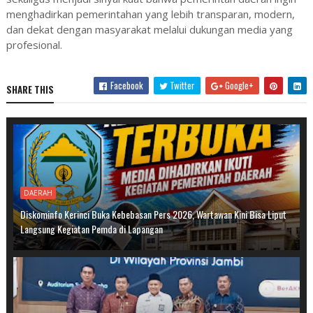
menghadirkan pemerintahan yang lebih transparan, modern,
dan dekat dengan masyarakat melalui dukungan media yang
profesional.
Facebook
Twitter
Google+
SHARE THIS
DAERAH
Diskominfo Kerinci Buka Kebebasan Pers 2026, Wartawan Kini Bisa Liput
Langsung Kegiatan Pemda di Lapangan