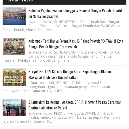
Puluhan Pejabat Eselon II hingga IV Pemkot Sungai Penuh Dilantik,
Ini Nama Lengkapnya
suarakerinci.id, SUNGAIPENUH- Pemerintah Kota Sungai
Penuh, Pimpinan Walikota Sungai Penuh dan Wakil Walikota
Sungai Penuh, Alfin-Azhar, Sen...
Kelompok Tani Hanya Formalitas, 16 Paket Proyek P3-TGAI di Kota
Sungai Penuh Diduga Bermasalah
suarakerinci.id, SUNGAIPENUH- 16 paket proyek P3-TGAI
yang dialokasikan dalam Kota Sungai Penuh menuai
masalah. Pelaksanaan proyek yang mene...
Proyek P3-TGAI Kerinci Diduga Sarat Kepentingan Oknum,
Masyarakat Merasa Dimanfaatkan
Suarakerinci.id, KERINCI – Tidak hanya soal kualitas
bangunan irigasi, pelaksanaan proyek Percepatan
Peningkatan Tata Guna Air Irigasi (P3...
Silaturahmi ke Kerinci, Anggota DPR RI H Syarif Pasha Serahkan
Bantuan Alsintan ke Petani
suarakerinci.id, KERINCI – Anggota DPR RI, Dr. H. Syarif
Fasha, melakukan silaturahmi bersama Bupati Kerinci dan
jajaran Pemerintah Daerah K...