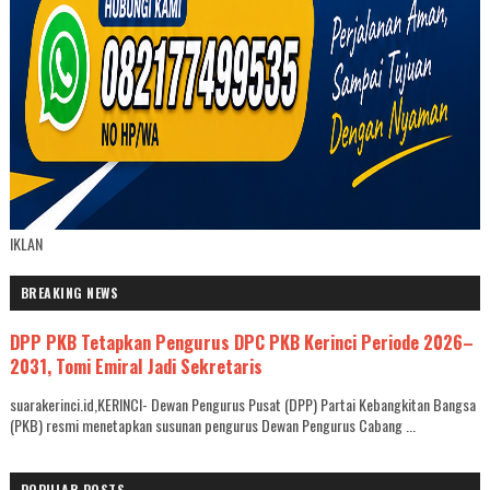
IKLAN
BREAKING NEWS
DPP PKB Tetapkan Pengurus DPC PKB Kerinci Periode 2026–
2031, Tomi Emiral Jadi Sekretaris
suarakerinci.id,KERINCI- Dewan Pengurus Pusat (DPP) Partai Kebangkitan Bangsa
(PKB) resmi menetapkan susunan pengurus Dewan Pengurus Cabang ...
POPULAR POSTS