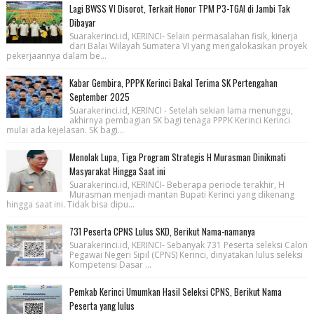
Lagi BWSS VI Disorot, Terkait Honor TPM P3-TGAI di Jambi Tak
Dibayar
Suarakerinci.id, KERINCI- Selain permasalahan fisik, kinerja
dari Balai Wilayah Sumatera VI yang mengalokasikan proyek
pekerjaannya dalam be...
Kabar Gembira, PPPK Kerinci Bakal Terima SK Pertengahan
September 2025
Suarakerinci.id, KERINCI - Setelah sekian lama menunggu,
akhirnya pembagian SK bagi tenaga PPPK Kerinci Kerinci
mulai ada kejelasan. SK bagi...
Menolak Lupa, Tiga Program Strategis H Murasman Dinikmati
Masyarakat Hingga Saat ini
Suarakerinci.id, KERINCI- Beberapa periode terakhir, H
Murasman menjadi mantan Bupati Kerinci yang dikenang
hingga saat ini. Tidak bisa dipu...
731 Peserta CPNS Lulus SKD, Berikut Nama-namanya
Suarakerinci.id, KERINCI- Sebanyak 731 Peserta seleksi Calon
Pegawai Negeri Sipil (CPNS) Kerinci, dinyatakan lulus seleksi
Kompetensi Dasar ...
Pemkab Kerinci Umumkan Hasil Seleksi CPNS, Berikut Nama
Peserta yang lulus