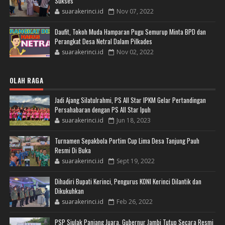
Sukses
suarakerinci.id
Nov 07, 2022
Daufit, Tokoh Muda Hamparan Pugu Semurup Minta BPD dan
Perangkat Desa Netral Dalam Pilkades
suarakerinci.id
Nov 02, 2022
OLAH RAGA
Jadi Ajang Silatulrahmi, PS All Star IPKM Gelar Pertandingan
Persahabaran dengan PS All Star Ipuh
suarakerinci.id
Jun 18, 2023
Turnamen Sepakbola Portim Cup Lima Desa Tanjung Pauh
Resmi Di Buka
suarakerinci.id
Sept 19, 2022
Dihadiri Bupati Kerinci, Pengurus KONI Kerinci Dilantik dan
Dikukuhkan
suarakerinci.id
Feb 26, 2022
PSP Siulak Panjang Juara, Gubernur Jambi Tutup Secara Resmi