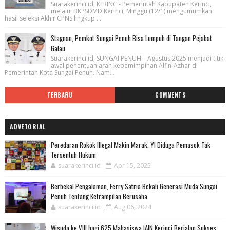
Suarakerinci.id, KERINCI- Pemerintah Kabupaten Kerinci,
melalui BKPSDMD Kerinci, Minggu (12/1) mengumumkan
hasil seleksi Akhir CPNS lingkup ...
Stagnan, Pemkot Sungai Penuh Bisa Lumpuh di Tangan Pejabat
Galau
Suarakerinci.id, SUNGAI PENUH – Agustus 2025 menjadi titik
awal penentuan arah kepemimpinan Alfin-Azhar di
Pemerintah Kota Sungai Penuh. Nam...
TERBARU
COMMENTS
ADVETORIAL
Peredaran Rokok Illegal Makin Marak, YI Diduga Pemasok Tak
Tersentuh Hukum
suarakerinci.id
Apr 15, 2025
Berbekal Pengalaman, Ferry Satria Bekali Generasi Muda Sungai
Penuh Tentang Ketrampilan Berusaha
suarakerinci.id
Aug 06, 2024
Wisuda ke VIII bagi 625 Mahasiswa IAIN Kerinci Berjalan Sukses