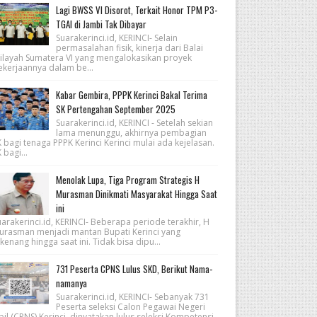
Lagi BWSS VI Disorot, Terkait Honor TPM P3-
TGAI di Jambi Tak Dibayar
Suarakerinci.id, KERINCI- Selain
permasalahan fisik, kinerja dari Balai
ilayah Sumatera VI yang mengalokasikan proyek
ekerjaannya dalam be...
Kabar Gembira, PPPK Kerinci Bakal Terima
SK Pertengahan September 2025
Suarakerinci.id, KERINCI - Setelah sekian
lama menunggu, akhirnya pembagian
 bagi tenaga PPPK Kerinci Kerinci mulai ada kejelasan.
 bagi...
Menolak Lupa, Tiga Program Strategis H
Murasman Dinikmati Masyarakat Hingga Saat
ini
arakerinci.id, KERINCI- Beberapa periode terakhir, H
urasman menjadi mantan Bupati Kerinci yang
kenang hingga saat ini. Tidak bisa dipu...
731 Peserta CPNS Lulus SKD, Berikut Nama-
namanya
Suarakerinci.id, KERINCI- Sebanyak 731
Peserta seleksi Calon Pegawai Negeri
pil (CPNS) Kerinci, dinyatakan lulus seleksi Kompetensi