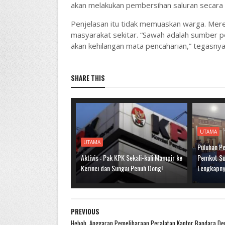
akan melakukan pembersihan saluran secara 
Penjelasan itu tidak memuaskan warga. Mere
masyarakat sekitar. “Sawah adalah sumber pen
akan kehilangan mata pencaharian,” tegasnya
SHARE THIS
UTAMA
UTAMA
Puluhan Pe
Aktivis : Pak KPK Sekali-kali Mampir ke
Pemkot Sun
Kerinci dan Sungai Penuh Dong!
Lengkapn
PREVIOUS
Heboh, Anggaran Pemeliharaan Peralatan Kantor Bandara De