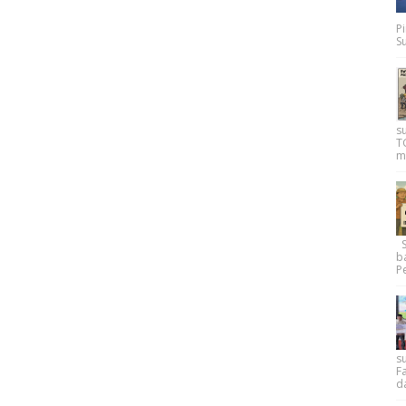
P
Su
s
T
m
Su
b
Pe
su
F
d