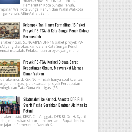
suarakerinci.id, SUNGAIPENUH-
Pemerintah Kota Sungai Penuh,
impinan Walikota Sungai Penuh dan Wakil Walikota
ngai Penuh, Alfin-Azhar, Sen...
Kelompok Tani Hanya Formalitas, 16 Paket
Proyek P3-TGAI di Kota Sungai Penuh Diduga
Bermasalah
uarakerinci.id, SUNGAIPENUH- 16 paket proyek P3-
GAI yang dialokasikan dalam Kota Sungai Penuh
enuai masalah. Pelaksanaan proyek yang mene...
Proyek P3-TGAI Kerinci Diduga Sarat
Kepentingan Oknum, Masyarakat Merasa
Dimanfaatkan
arakerinci.id, KERINCI – Tidak hanya soal kualitas
angunan irigasi, pelaksanaan proyek Percepatan
ningkatan Tata Guna Air Irigasi (P3...
Silaturahmi ke Kerinci, Anggota DPR RI H
Syarif Pasha Serahkan Bantuan Alsintan ke
Petani
arakerinci.id, KERINCI – Anggota DPR RI, Dr. H. Syarif
asha, melakukan silaturahmi bersama Bupati Kerinci
an jajaran Pemerintah Daerah K...