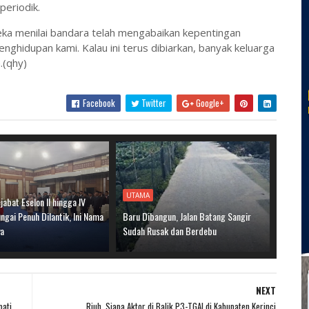
periodik.
ka menilai bandara telah mengabaikan kepentingan
ghidupan kami. Kalau ini terus dibiarkan, banyak keluarga
.(qhy)
Facebook
Twitter
Google+
UTAMA
jabat Eselon II hingga IV
gai Penuh Dilantik, Ini Nama
Baru Dibangun, Jalan Batang Sangir
ya
Sudah Rusak dan Berdebu
NEXT
pati
Riuh, Siapa Aktor di Balik P3-TGAI di Kabupaten Kerinci