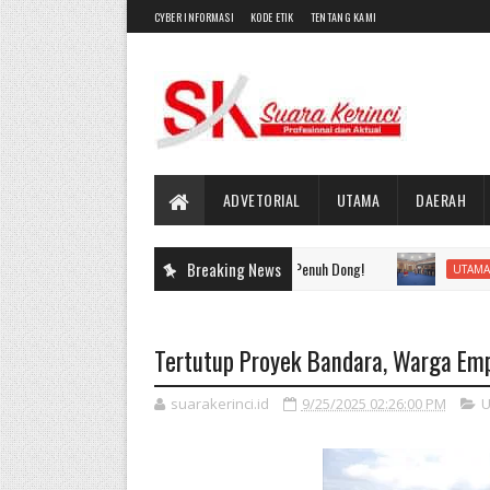
CYBER INFORMASI
KODE ETIK
TENTANG KAMI
ADVETORIAL
UTAMA
DAERAH
Breaking News
Puluhan P
UTAMA
Tertutup Proyek Bandara, Warga Em
suarakerinci.id
9/25/2025 02:26:00 PM
U