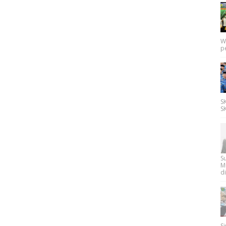
W
p
SK
SK
Su
M
di
Si