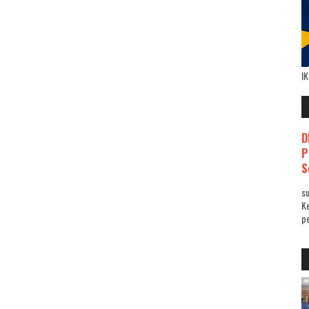
I
D
P
S
su
K
pe