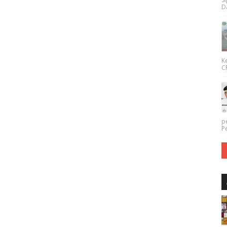
Da
K
CP
p
P