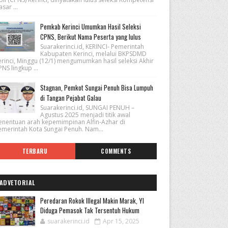
sar ...
Pemkab Kerinci Umumkan Hasil Seleksi
CPNS, Berikut Nama Peserta yang lulus
Suarakerinci.id, KERINCI- Pemerintah
Kabupaten Kerinci, melalui BKPSDMD
erinci, Minggu (12/1) mengumumkan hasil seleksi Akhir
NS lingkup ...
Stagnan, Pemkot Sungai Penuh Bisa Lumpuh
di Tangan Pejabat Galau
Suarakerinci.id, SUNGAI PENUH –
Agustus 2025 menjadi titik awal
enentuan arah kepemimpinan Alfin-Azhar di
emerintah Kota Sungai Penuh. Nam...
TERBARU
COMMENTS
ADVETORIAL
Peredaran Rokok Illegal Makin Marak, YI
Diduga Pemasok Tak Tersentuh Hukum
suarakerinci.id
Apr 15, 2025