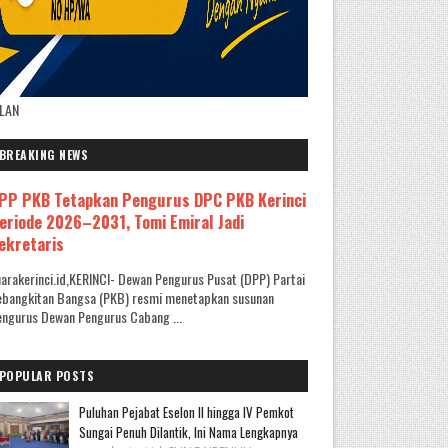
KLAN
BREAKING NEWS
PP PKB Tetapkan Pengurus DPC PKB Kerinci
eriode 2026–2031, Tomi Emiral Jadi
ekretaris
arakerinci.id,KERINCI- Dewan Pengurus Pusat (DPP) Partai
ebangkitan Bangsa (PKB) resmi menetapkan susunan
ngurus Dewan Pengurus Cabang ...
POPULAR POSTS
Puluhan Pejabat Eselon II hingga IV Pemkot
Sungai Penuh Dilantik, Ini Nama Lengkapnya