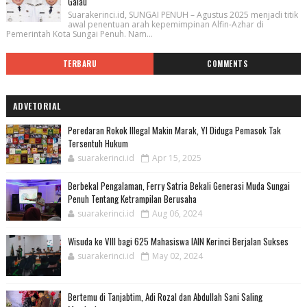
Galau
Suarakerinci.id, SUNGAI PENUH – Agustus 2025 menjadi titik
awal penentuan arah kepemimpinan Alfin-Azhar di
Pemerintah Kota Sungai Penuh. Nam...
TERBARU
COMMENTS
ADVETORIAL
Peredaran Rokok Illegal Makin Marak, YI Diduga Pemasok Tak
Tersentuh Hukum
suarakerinci.id
Apr 15, 2025
Berbekal Pengalaman, Ferry Satria Bekali Generasi Muda Sungai
Penuh Tentang Ketrampilan Berusaha
suarakerinci.id
Aug 06, 2024
Wisuda ke VIII bagi 625 Mahasiswa IAIN Kerinci Berjalan Sukses
suarakerinci.id
May 02, 2024
Bertemu di Tanjabtim, Adi Rozal dan Abdullah Sani Saling