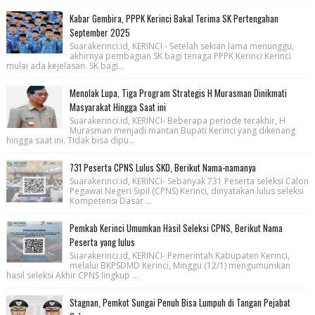
Kabar Gembira, PPPK Kerinci Bakal Terima SK Pertengahan
September 2025
Suarakerinci.id, KERINCI - Setelah sekian lama menunggu,
akhirnya pembagian SK bagi tenaga PPPK Kerinci Kerinci
mulai ada kejelasan. SK bagi...
Menolak Lupa, Tiga Program Strategis H Murasman Dinikmati
Masyarakat Hingga Saat ini
Suarakerinci.id, KERINCI- Beberapa periode terakhir, H
Murasman menjadi mantan Bupati Kerinci yang dikenang
hingga saat ini. Tidak bisa dipu...
731 Peserta CPNS Lulus SKD, Berikut Nama-namanya
Suarakerinci.id, KERINCI- Sebanyak 731 Peserta seleksi Calon
Pegawai Negeri Sipil (CPNS) Kerinci, dinyatakan lulus seleksi
Kompetensi Dasar ...
Pemkab Kerinci Umumkan Hasil Seleksi CPNS, Berikut Nama
Peserta yang lulus
Suarakerinci.id, KERINCI- Pemerintah Kabupaten Kerinci,
melalui BKPSDMD Kerinci, Minggu (12/1) mengumumkan
hasil seleksi Akhir CPNS lingkup ...
Stagnan, Pemkot Sungai Penuh Bisa Lumpuh di Tangan Pejabat