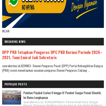
IKLAN
BREAKING NEWS
DPP PKB Tetapkan Pengurus DPC PKB Kerinci Periode 2026–
2031, Tomi Emiral Jadi Sekretaris
suarakerinci.id,KERINCI- Dewan Pengurus Pusat (DPP) Partai Kebangkitan Bangsa
(PKB) resmi menetapkan susunan pengurus Dewan Pengurus Cabang ...
POPULAR POSTS
Puluhan Pejabat Eselon II hingga IV Pemkot Sungai Penuh Dilantik,
Ini Nama Lengkapnya
suarakerinci.id, SUNGAIPENUH- Pemerintah Kota Sungai
Penuh, Pimpinan Walikota Sungai Penuh dan Wakil Walikota