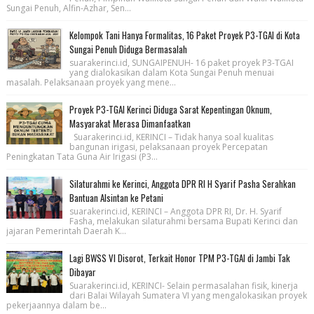
Sungai Penuh, Alfin-Azhar, Sen...
Kelompok Tani Hanya Formalitas, 16 Paket Proyek P3-TGAI di Kota
Sungai Penuh Diduga Bermasalah
suarakerinci.id, SUNGAIPENUH- 16 paket proyek P3-TGAI
yang dialokasikan dalam Kota Sungai Penuh menuai
masalah. Pelaksanaan proyek yang mene...
Proyek P3-TGAI Kerinci Diduga Sarat Kepentingan Oknum,
Masyarakat Merasa Dimanfaatkan
Suarakerinci.id, KERINCI – Tidak hanya soal kualitas
bangunan irigasi, pelaksanaan proyek Percepatan
Peningkatan Tata Guna Air Irigasi (P3...
Silaturahmi ke Kerinci, Anggota DPR RI H Syarif Pasha Serahkan
Bantuan Alsintan ke Petani
suarakerinci.id, KERINCI – Anggota DPR RI, Dr. H. Syarif
Fasha, melakukan silaturahmi bersama Bupati Kerinci dan
jajaran Pemerintah Daerah K...
Lagi BWSS VI Disorot, Terkait Honor TPM P3-TGAI di Jambi Tak
Dibayar
Suarakerinci.id, KERINCI- Selain permasalahan fisik, kinerja
dari Balai Wilayah Sumatera VI yang mengalokasikan proyek
pekerjaannya dalam be...