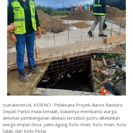
suarakerinci.id, KERINCI- Pelaksana Proyek diarea Bandara
Depati Parbo mulai berulah, bukannya membantu warga,
aktivitas pembangunan dilokasi tersebut justru dikeluhkan
warga empat desa, yakni Agung Koto Iman, Koto Iman, Koto
Salak, dan Koto Petai.