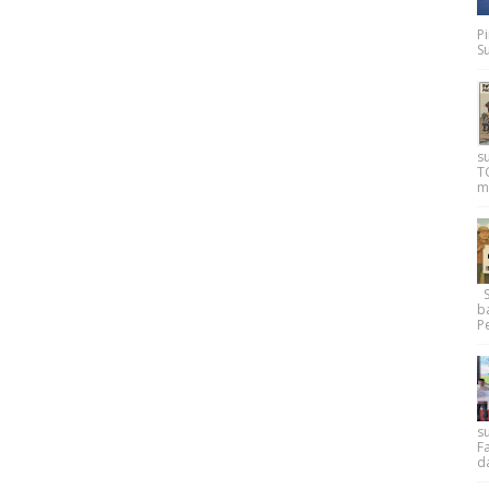
P
Su
s
T
m
Su
b
Pe
su
F
d