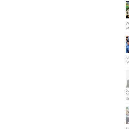
W
p
SK
SK
Su
M
di
Si