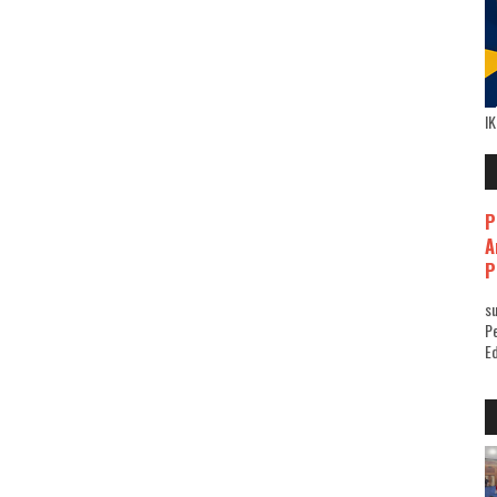
I
P
A
P
su
Pe
Ed