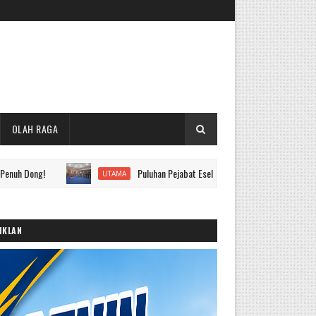
OLAH RAGA
Puluhan Pejabat Eselon II hingga IV Pemkot Sungai Penuh Dila
UTAMA
IKLAN