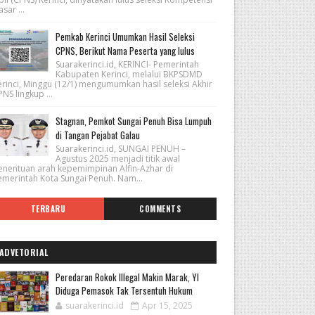
sar ...
Pemkab Kerinci Umumkan Hasil Seleksi
CPNS, Berikut Nama Peserta yang lulus
Suarakerinci.id, KERINCI- Pemerintah
Kabupaten Kerinci, melalui BKPSDMD
erinci, Minggu (12/1) mengumumkan hasil seleksi Akhir
NS lingkup ...
Stagnan, Pemkot Sungai Penuh Bisa Lumpuh
di Tangan Pejabat Galau
Suarakerinci.id, SUNGAI PENUH –
Agustus 2025 menjadi titik awal
enentuan arah kepemimpinan Alfin-Azhar di
emerintah Kota Sungai Penuh. Nam...
TERBARU
COMMENTS
ADVETORIAL
Peredaran Rokok Illegal Makin Marak, YI
Diduga Pemasok Tak Tersentuh Hukum
suarakerinci.id
Apr 15, 2025