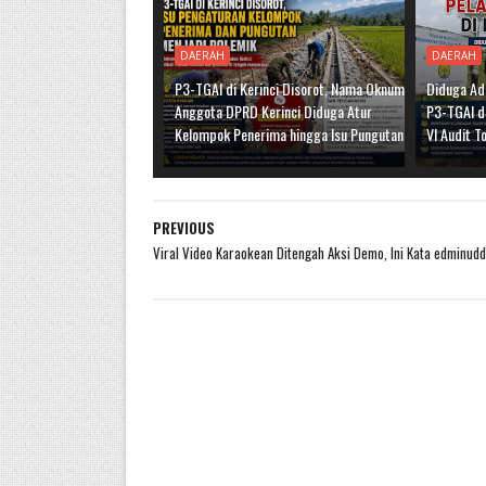
DAERAH
DAERAH
P3-TGAI di Kerinci Disorot, Nama Oknum
Diduga Ad
Anggota DPRD Kerinci Diduga Atur
P3-TGAI di
Kelompok Penerima hingga Isu Pungutan
VI Audit T
PREVIOUS
Viral Video Karaokean Ditengah Aksi Demo, Ini Kata edminudd