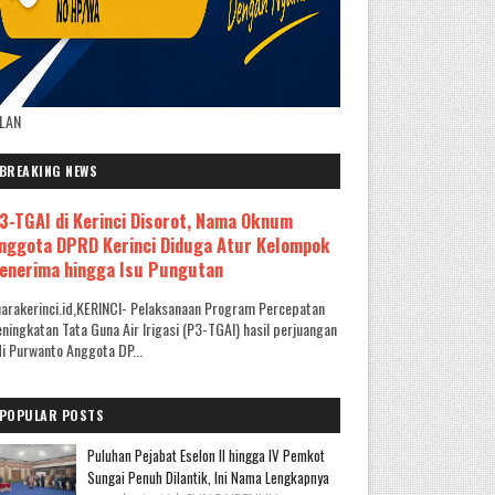
KLAN
BREAKING NEWS
3-TGAI di Kerinci Disorot, Nama Oknum
nggota DPRD Kerinci Diduga Atur Kelompok
enerima hingga Isu Pungutan
arakerinci.id,KERINCI- Pelaksanaan Program Percepatan
ningkatan Tata Guna Air Irigasi (P3-TGAI) hasil perjuangan
i Purwanto Anggota DP...
POPULAR POSTS
Puluhan Pejabat Eselon II hingga IV Pemkot
Sungai Penuh Dilantik, Ini Nama Lengkapnya