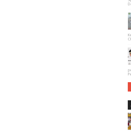
Da
K
CP
p
P