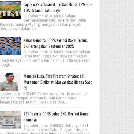
Lagi BWSS VI Disorot, Terkait Honor TPM P3-
TGAI di Jambi Tak Dibayar
Suarakerinci.id, KERINCI- Selain
permasalahan fisik, kinerja dari Balai
ilayah Sumatera VI yang mengalokasikan proyek
ekerjaannya dalam be...
Kabar Gembira, PPPK Kerinci Bakal Terima
SK Pertengahan September 2025
Suarakerinci.id, KERINCI - Setelah sekian
lama menunggu, akhirnya pembagian
 bagi tenaga PPPK Kerinci Kerinci mulai ada kejelasan.
 bagi...
Menolak Lupa, Tiga Program Strategis H
Murasman Dinikmati Masyarakat Hingga Saat
ini
arakerinci.id, KERINCI- Beberapa periode terakhir, H
urasman menjadi mantan Bupati Kerinci yang
kenang hingga saat ini. Tidak bisa dipu...
731 Peserta CPNS Lulus SKD, Berikut Nama-
namanya
Suarakerinci.id, KERINCI- Sebanyak 731
Peserta seleksi Calon Pegawai Negeri
pil (CPNS) Kerinci, dinyatakan lulus seleksi Kompetensi