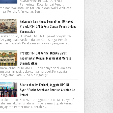
suarakerinci.id, SUNGAIPENUH-
Pemerintah Kota Sungai Penuh,
impinan Walikota Sungai Penuh dan Wakil Walikota
ngai Penuh, Alfin-Azhar, Sen...
Kelompok Tani Hanya Formalitas, 16 Paket
Proyek P3-TGAI di Kota Sungai Penuh Diduga
Bermasalah
uarakerinci.id, SUNGAIPENUH- 16 paket proyek P3-
GAI yang dialokasikan dalam Kota Sungai Penuh
enuai masalah. Pelaksanaan proyek yang mene...
Proyek P3-TGAI Kerinci Diduga Sarat
Kepentingan Oknum, Masyarakat Merasa
Dimanfaatkan
arakerinci.id, KERINCI – Tidak hanya soal kualitas
angunan irigasi, pelaksanaan proyek Percepatan
ningkatan Tata Guna Air Irigasi (P3...
Silaturahmi ke Kerinci, Anggota DPR RI H
Syarif Pasha Serahkan Bantuan Alsintan ke
Petani
arakerinci.id, KERINCI – Anggota DPR RI, Dr. H. Syarif
asha, melakukan silaturahmi bersama Bupati Kerinci
an jajaran Pemerintah Daerah K...