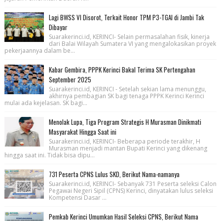
Lagi BWSS VI Disorot, Terkait Honor TPM P3-TGAI di Jambi Tak
Dibayar
Suarakerinci.id, KERINCI- Selain permasalahan fisik, kinerja
dari Balai Wilayah Sumatera VI yang mengalokasikan proyek
pekerjaannya dalam be...
Kabar Gembira, PPPK Kerinci Bakal Terima SK Pertengahan
September 2025
Suarakerinci.id, KERINCI - Setelah sekian lama menunggu,
akhirnya pembagian SK bagi tenaga PPPK Kerinci Kerinci
mulai ada kejelasan. SK bagi...
Menolak Lupa, Tiga Program Strategis H Murasman Dinikmati
Masyarakat Hingga Saat ini
Suarakerinci.id, KERINCI- Beberapa periode terakhir, H
Murasman menjadi mantan Bupati Kerinci yang dikenang
hingga saat ini. Tidak bisa dipu...
731 Peserta CPNS Lulus SKD, Berikut Nama-namanya
Suarakerinci.id, KERINCI- Sebanyak 731 Peserta seleksi Calon
Pegawai Negeri Sipil (CPNS) Kerinci, dinyatakan lulus seleksi
Kompetensi Dasar ...
Pemkab Kerinci Umumkan Hasil Seleksi CPNS, Berikut Nama