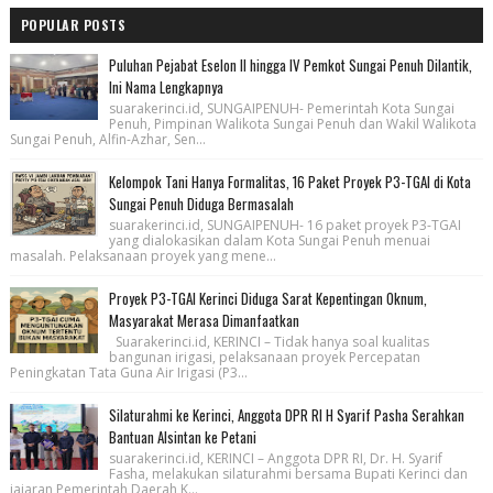
POPULAR POSTS
Puluhan Pejabat Eselon II hingga IV Pemkot Sungai Penuh Dilantik,
Ini Nama Lengkapnya
suarakerinci.id, SUNGAIPENUH- Pemerintah Kota Sungai
Penuh, Pimpinan Walikota Sungai Penuh dan Wakil Walikota
Sungai Penuh, Alfin-Azhar, Sen...
Kelompok Tani Hanya Formalitas, 16 Paket Proyek P3-TGAI di Kota
Sungai Penuh Diduga Bermasalah
suarakerinci.id, SUNGAIPENUH- 16 paket proyek P3-TGAI
yang dialokasikan dalam Kota Sungai Penuh menuai
masalah. Pelaksanaan proyek yang mene...
Proyek P3-TGAI Kerinci Diduga Sarat Kepentingan Oknum,
Masyarakat Merasa Dimanfaatkan
Suarakerinci.id, KERINCI – Tidak hanya soal kualitas
bangunan irigasi, pelaksanaan proyek Percepatan
Peningkatan Tata Guna Air Irigasi (P3...
Silaturahmi ke Kerinci, Anggota DPR RI H Syarif Pasha Serahkan
Bantuan Alsintan ke Petani
suarakerinci.id, KERINCI – Anggota DPR RI, Dr. H. Syarif
Fasha, melakukan silaturahmi bersama Bupati Kerinci dan
jajaran Pemerintah Daerah K...