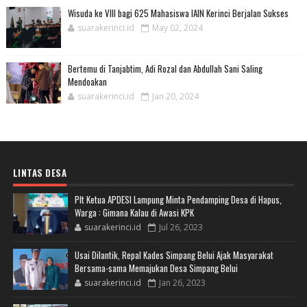
Wisuda ke VIII bagi 625 Mahasiswa IAIN Kerinci Berjalan Sukses
suarakerinci.id
May 02, 2024
Bertemu di Tanjabtim, Adi Rozal dan Abdullah Sani Saling
Mendoakan
suarakerinci.id
Jan 20, 2024
LINTAS DESA
Plt Ketua APDESI Lampung Minta Pendamping Desa di Hapus,
Warga : Gimana Kalau di Awasi KPK
suarakerinci.id
Jul 26, 2023
Usai Dilantik, Repal Kades Simpang Belui Ajak Masyarakat
Bersama-sama Memajukan Desa Simpang Belui
suarakerinci.id
Jan 26, 2023