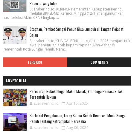
Peserta yang lulus
Suarakerinci.id, KERINCI- Pemerintah Kabupaten Kerinci,
melalui BKPSDMD Kerinci, Minggu (12/1) mengumumkan
hasil seleksi Akhir CPNS lingkup ...
Stagnan, Pemkot Sungai Penuh Bisa Lumpuh di Tangan Pejabat
Galau
Suarakerinci.id, SUNGAI PENUH – Agustus 2025 menjadi titik
awal penentuan arah kepemimpinan Alfin-Azhar di
Pemerintah Kota Sungai Penuh. Nam...
TERBARU
COMMENTS
ADVETORIAL
Peredaran Rokok Illegal Makin Marak, YI Diduga Pemasok Tak
Tersentuh Hukum
suarakerinci.id
Apr 15, 2025
Berbekal Pengalaman, Ferry Satria Bekali Generasi Muda Sungai
Penuh Tentang Ketrampilan Berusaha
suarakerinci.id
Aug 06, 2024