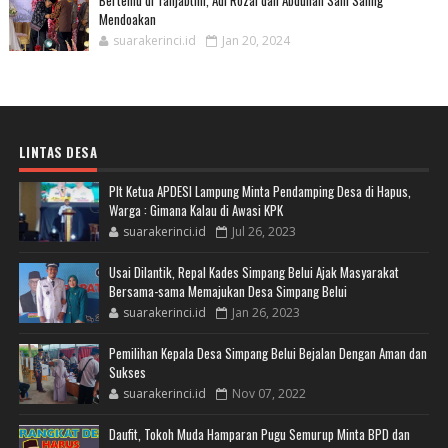
Bertemu di Tanjabtim, Adi Rozal dan Abdullah Sani Saling
Mendoakan
suarakerinci.id
Jan 20, 2024
LINTAS DESA
Plt Ketua APDESI Lampung Minta Pendamping Desa di Hapus,
Warga : Gimana Kalau di Awasi KPK
suarakerinci.id
Jul 26, 2023
Usai Dilantik, Repal Kades Simpang Belui Ajak Masyarakat
Bersama-sama Memajukan Desa Simpang Belui
suarakerinci.id
Jan 26, 2023
Pemilihan Kepala Desa Simpang Belui Bejalan Dengan Aman dan
Sukses
suarakerinci.id
Nov 07, 2022
Daufit, Tokoh Muda Hamparan Pugu Semurup Minta BPD dan