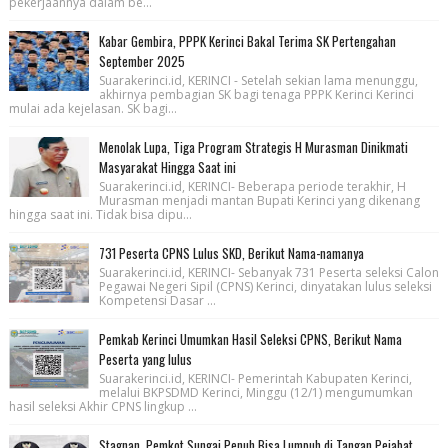
pekerjaannya dalam be...
Kabar Gembira, PPPK Kerinci Bakal Terima SK Pertengahan
September 2025
Suarakerinci.id, KERINCI - Setelah sekian lama menunggu,
akhirnya pembagian SK bagi tenaga PPPK Kerinci Kerinci
mulai ada kejelasan. SK bagi...
Menolak Lupa, Tiga Program Strategis H Murasman Dinikmati
Masyarakat Hingga Saat ini
Suarakerinci.id, KERINCI- Beberapa periode terakhir, H
Murasman menjadi mantan Bupati Kerinci yang dikenang
hingga saat ini. Tidak bisa dipu...
731 Peserta CPNS Lulus SKD, Berikut Nama-namanya
Suarakerinci.id, KERINCI- Sebanyak 731 Peserta seleksi Calon
Pegawai Negeri Sipil (CPNS) Kerinci, dinyatakan lulus seleksi
Kompetensi Dasar ...
Pemkab Kerinci Umumkan Hasil Seleksi CPNS, Berikut Nama
Peserta yang lulus
Suarakerinci.id, KERINCI- Pemerintah Kabupaten Kerinci,
melalui BKPSDMD Kerinci, Minggu (12/1) mengumumkan
hasil seleksi Akhir CPNS lingkup ...
Stagnan, Pemkot Sungai Penuh Bisa Lumpuh di Tangan Pejabat