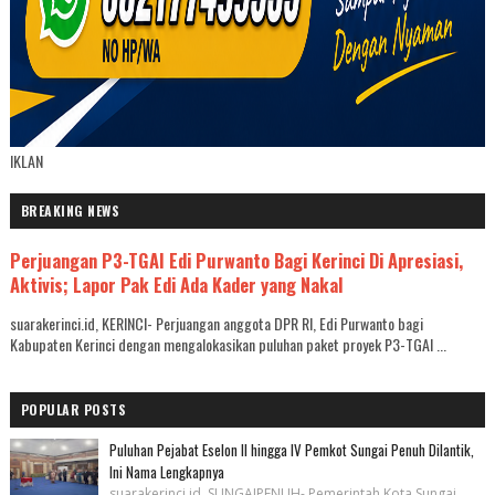
IKLAN
BREAKING NEWS
Perjuangan P3-TGAI Edi Purwanto Bagi Kerinci Di Apresiasi,
Aktivis; Lapor Pak Edi Ada Kader yang Nakal
suarakerinci.id, KERINCI- Perjuangan anggota DPR RI, Edi Purwanto bagi
Kabupaten Kerinci dengan mengalokasikan puluhan paket proyek P3-TGAI ...
POPULAR POSTS
Puluhan Pejabat Eselon II hingga IV Pemkot Sungai Penuh Dilantik,
Ini Nama Lengkapnya
suarakerinci.id, SUNGAIPENUH- Pemerintah Kota Sungai