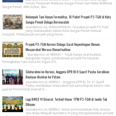
Penuh, Pimpinan Walikota Sungai Penuh dan Wakil Walikota
Sungai Penuh, Alfin-Azhar, Sen...
Kelompok Tani Hanya Formalitas, 16 Paket Proyek P3-TGAI di Kota
Sungai Penuh Diduga Bermasalah
suarakerinci.id, SUNGAIPENUH- 16 paket proyek P3-TGAI
yang dialokasikan dalam Kota Sungai Penuh menuai
masalah. Pelaksanaan proyek yang mene...
Proyek P3-TGAI Kerinci Diduga Sarat Kepentingan Oknum,
Masyarakat Merasa Dimanfaatkan
Suarakerinci.id, KERINCI – Tidak hanya soal kualitas
bangunan irigasi, pelaksanaan proyek Percepatan
Peningkatan Tata Guna Air Irigasi (P3...
Silaturahmi ke Kerinci, Anggota DPR RI H Syarif Pasha Serahkan
Bantuan Alsintan ke Petani
suarakerinci.id, KERINCI – Anggota DPR RI, Dr. H. Syarif
Fasha, melakukan silaturahmi bersama Bupati Kerinci dan
jajaran Pemerintah Daerah K...
Lagi BWSS VI Disorot, Terkait Honor TPM P3-TGAI di Jambi Tak
Dibayar
Suarakerinci.id, KERINCI- Selain permasalahan fisik, kinerja
dari Balai Wilayah Sumatera VI yang mengalokasikan proyek