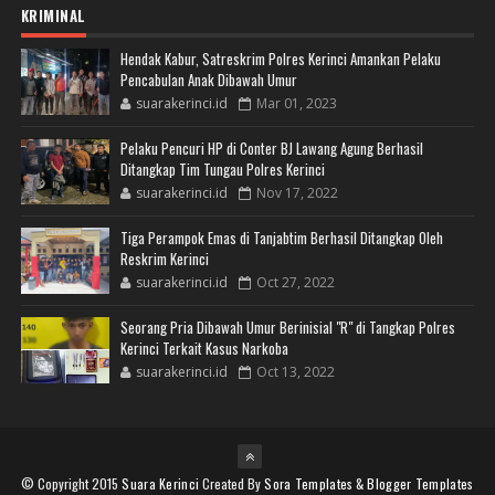
KRIMINAL
Hendak Kabur, Satreskrim Polres Kerinci Amankan Pelaku
Pencabulan Anak Dibawah Umur
suarakerinci.id
Mar 01, 2023
Pelaku Pencuri HP di Conter BJ Lawang Agung Berhasil
Ditangkap Tim Tungau Polres Kerinci
suarakerinci.id
Nov 17, 2022
Tiga Perampok Emas di Tanjabtim Berhasil Ditangkap Oleh
Reskrim Kerinci
suarakerinci.id
Oct 27, 2022
Seorang Pria Dibawah Umur Berinisial "R" di Tangkap Polres
Kerinci Terkait Kasus Narkoba
suarakerinci.id
Oct 13, 2022
© Copyright 2015
Suara Kerinci
Created By
Sora Templates
&
Blogger Templates