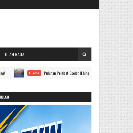
OLAH RAGA
Puluhan Pejabat Eselon II hingga IV Pemkot Sungai Penuh Dilantik, Ini
UTAMA
IKLAN