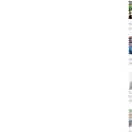
W
p
SK
SK
Su
M
di
Si