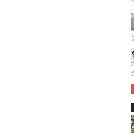
Da
K
CP
p
P