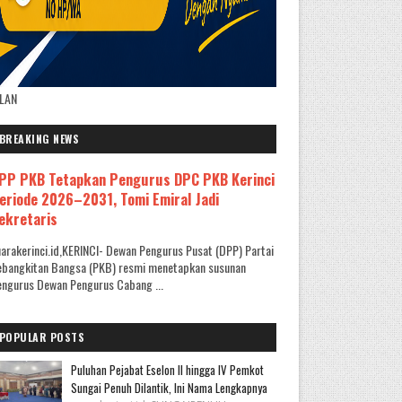
KLAN
BREAKING NEWS
PP PKB Tetapkan Pengurus DPC PKB Kerinci
eriode 2026–2031, Tomi Emiral Jadi
ekretaris
arakerinci.id,KERINCI- Dewan Pengurus Pusat (DPP) Partai
ebangkitan Bangsa (PKB) resmi menetapkan susunan
ngurus Dewan Pengurus Cabang ...
POPULAR POSTS
Puluhan Pejabat Eselon II hingga IV Pemkot
Sungai Penuh Dilantik, Ini Nama Lengkapnya