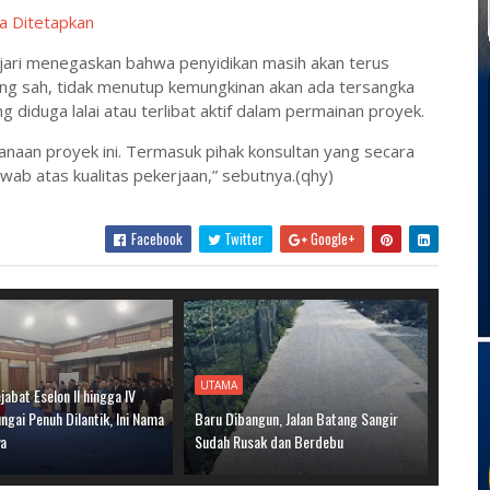
a Ditetapkan
jari menegaskan bahwa penyidikan masih akan terus
ang sah, tidak menutup kemungkinan akan ada tersangka
 diduga lalai atau terlibat aktif dalam permainan proyek.
naan proyek ini. Termasuk pihak konsultan yang secara
awab atas kualitas pekerjaan,” sebutnya.(qhy)
Facebook
Twitter
Google+
UTAMA
jabat Eselon II hingga IV
gai Penuh Dilantik, Ini Nama
Baru Dibangun, Jalan Batang Sangir
ya
Sudah Rusak dan Berdebu