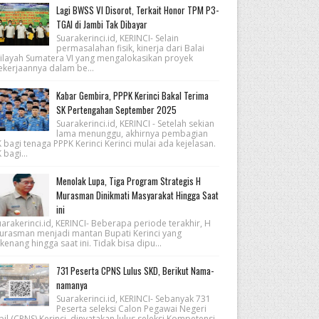
Lagi BWSS VI Disorot, Terkait Honor TPM P3-
TGAI di Jambi Tak Dibayar
Suarakerinci.id, KERINCI- Selain
permasalahan fisik, kinerja dari Balai
ilayah Sumatera VI yang mengalokasikan proyek
ekerjaannya dalam be...
Kabar Gembira, PPPK Kerinci Bakal Terima
SK Pertengahan September 2025
Suarakerinci.id, KERINCI - Setelah sekian
lama menunggu, akhirnya pembagian
 bagi tenaga PPPK Kerinci Kerinci mulai ada kejelasan.
 bagi...
Menolak Lupa, Tiga Program Strategis H
Murasman Dinikmati Masyarakat Hingga Saat
ini
arakerinci.id, KERINCI- Beberapa periode terakhir, H
urasman menjadi mantan Bupati Kerinci yang
kenang hingga saat ini. Tidak bisa dipu...
731 Peserta CPNS Lulus SKD, Berikut Nama-
namanya
Suarakerinci.id, KERINCI- Sebanyak 731
Peserta seleksi Calon Pegawai Negeri
pil (CPNS) Kerinci, dinyatakan lulus seleksi Kompetensi