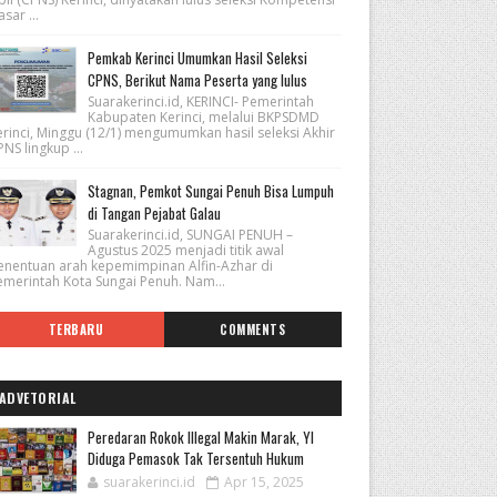
sar ...
Pemkab Kerinci Umumkan Hasil Seleksi
CPNS, Berikut Nama Peserta yang lulus
Suarakerinci.id, KERINCI- Pemerintah
Kabupaten Kerinci, melalui BKPSDMD
erinci, Minggu (12/1) mengumumkan hasil seleksi Akhir
NS lingkup ...
Stagnan, Pemkot Sungai Penuh Bisa Lumpuh
di Tangan Pejabat Galau
Suarakerinci.id, SUNGAI PENUH –
Agustus 2025 menjadi titik awal
enentuan arah kepemimpinan Alfin-Azhar di
emerintah Kota Sungai Penuh. Nam...
TERBARU
COMMENTS
ADVETORIAL
Peredaran Rokok Illegal Makin Marak, YI
Diduga Pemasok Tak Tersentuh Hukum
suarakerinci.id
Apr 15, 2025