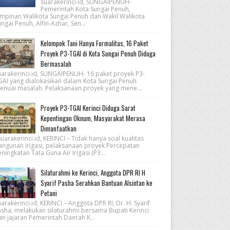
suarakerinci.id, SUNGAIPENUH-
Pemerintah Kota Sungai Penuh,
impinan Walikota Sungai Penuh dan Wakil Walikota
ngai Penuh, Alfin-Azhar, Sen...
Kelompok Tani Hanya Formalitas, 16 Paket
Proyek P3-TGAI di Kota Sungai Penuh Diduga
Bermasalah
uarakerinci.id, SUNGAIPENUH- 16 paket proyek P3-
GAI yang dialokasikan dalam Kota Sungai Penuh
enuai masalah. Pelaksanaan proyek yang mene...
Proyek P3-TGAI Kerinci Diduga Sarat
Kepentingan Oknum, Masyarakat Merasa
Dimanfaatkan
arakerinci.id, KERINCI – Tidak hanya soal kualitas
angunan irigasi, pelaksanaan proyek Percepatan
ningkatan Tata Guna Air Irigasi (P3...
Silaturahmi ke Kerinci, Anggota DPR RI H
Syarif Pasha Serahkan Bantuan Alsintan ke
Petani
arakerinci.id, KERINCI – Anggota DPR RI, Dr. H. Syarif
asha, melakukan silaturahmi bersama Bupati Kerinci
an jajaran Pemerintah Daerah K...