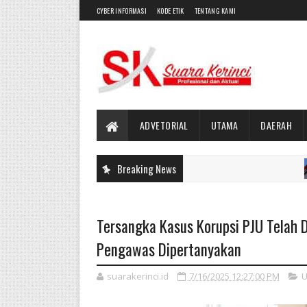
CYBER INFORMASI
KODE ETIK
TENTANG KAMI
ADVETORIAL
UTAMA
DAERAH
Breaking News
UTA
Tersangka Kasus Korupsi PJU Telah 
Pengawas Dipertanyakan
suarakerinci.id
7/16/2025 12:27:00 PM
U