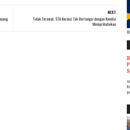
NEXT
njang
Tidak Terawat, STA Kerinci Tak Berfungsi dengan Kondisi
Memprihatinkan
I
D
P
S
su
K
pe