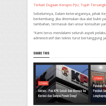
Terkait Dugaan Korupsi PJU, Tujuh Tersangk
Sebelumnya, Dalam keterangannya, pihak Ke
berkembang. Jika ditemukan dua alat bukti y
tambahan, termasuk dari unsur konsultan yang
“Kami terus mendalami seluruh aspek pelaksa
administratif dan teknis turut bertanggung j
SHARE THIS
UTAMA
UTAMA
Puluhan Pe
Aktivis : Pak KPK Sekali-kali Mampir ke
Pemkot Sun
Kerinci dan Sungai Penuh Dong!
Lengkapn