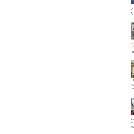
P
Su
s
T
m
Su
b
Pe
su
F
d