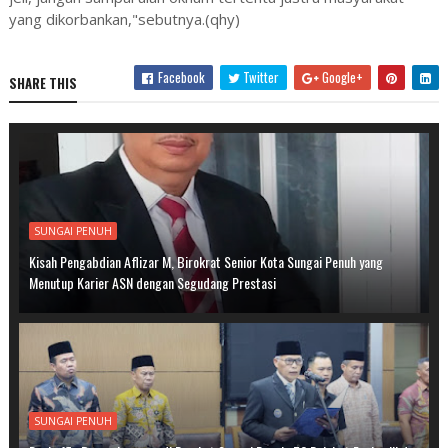
yang dikorbankan,"sebutnya.(qhy)
Facebook
Twitter
Google+
SHARE THIS
SUNGAI PENUH
Kisah Pengabdian Aflizar M, Birokrat Senior Kota Sungai Penuh yang
Menutup Karier ASN dengan Segudang Prestasi
SUNGAI PENUH