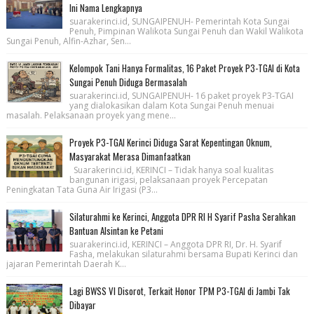
Ini Nama Lengkapnya
suarakerinci.id, SUNGAIPENUH- Pemerintah Kota Sungai
Penuh, Pimpinan Walikota Sungai Penuh dan Wakil Walikota
Sungai Penuh, Alfin-Azhar, Sen...
Kelompok Tani Hanya Formalitas, 16 Paket Proyek P3-TGAI di Kota
Sungai Penuh Diduga Bermasalah
suarakerinci.id, SUNGAIPENUH- 16 paket proyek P3-TGAI
yang dialokasikan dalam Kota Sungai Penuh menuai
masalah. Pelaksanaan proyek yang mene...
Proyek P3-TGAI Kerinci Diduga Sarat Kepentingan Oknum,
Masyarakat Merasa Dimanfaatkan
Suarakerinci.id, KERINCI – Tidak hanya soal kualitas
bangunan irigasi, pelaksanaan proyek Percepatan
Peningkatan Tata Guna Air Irigasi (P3...
Silaturahmi ke Kerinci, Anggota DPR RI H Syarif Pasha Serahkan
Bantuan Alsintan ke Petani
suarakerinci.id, KERINCI – Anggota DPR RI, Dr. H. Syarif
Fasha, melakukan silaturahmi bersama Bupati Kerinci dan
jajaran Pemerintah Daerah K...
Lagi BWSS VI Disorot, Terkait Honor TPM P3-TGAI di Jambi Tak
Dibayar