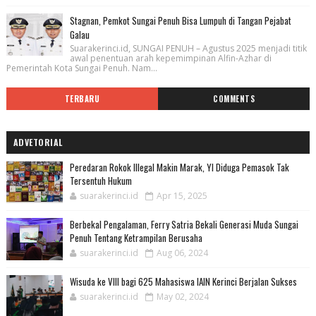
Stagnan, Pemkot Sungai Penuh Bisa Lumpuh di Tangan Pejabat
Galau
Suarakerinci.id, SUNGAI PENUH – Agustus 2025 menjadi titik
awal penentuan arah kepemimpinan Alfin-Azhar di
Pemerintah Kota Sungai Penuh. Nam...
TERBARU
COMMENTS
ADVETORIAL
Peredaran Rokok Illegal Makin Marak, YI Diduga Pemasok Tak
Tersentuh Hukum
suarakerinci.id
Apr 15, 2025
Berbekal Pengalaman, Ferry Satria Bekali Generasi Muda Sungai
Penuh Tentang Ketrampilan Berusaha
suarakerinci.id
Aug 06, 2024
Wisuda ke VIII bagi 625 Mahasiswa IAIN Kerinci Berjalan Sukses
suarakerinci.id
May 02, 2024