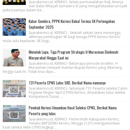
Suarakerinci.id, KERINCI- Selain permasalahan fisik, kinerja
dari Balai Wilayah Sumatera VI yang mengalokasikan proyek
pekerjaannya dalam be...
Kabar Gembira, PPPK Kerinci Bakal Terima SK Pertengahan
September 2025
Suarakerinci.id, KERINCI - Setelah sekian lama menunggu,
akhirnya pembagian SK bagi tenaga PPPK Kerinci Kerinci
mulai ada kejelasan. SK bagi...
Menolak Lupa, Tiga Program Strategis H Murasman Dinikmati
Masyarakat Hingga Saat ini
Suarakerinci.id, KERINCI- Beberapa periode terakhir, H
Murasman menjadi mantan Bupati Kerinci yang dikenang
hingga saat ini. Tidak bisa dipu...
731 Peserta CPNS Lulus SKD, Berikut Nama-namanya
Suarakerinci.id, KERINCI- Sebanyak 731 Peserta seleksi Calon
Pegawai Negeri Sipil (CPNS) Kerinci, dinyatakan lulus seleksi
Kompetensi Dasar ...
Pemkab Kerinci Umumkan Hasil Seleksi CPNS, Berikut Nama
Peserta yang lulus
Suarakerinci.id, KERINCI- Pemerintah Kabupaten Kerinci,
melalui BKPSDMD Kerinci, Minggu (12/1) mengumumkan
hasil seleksi Akhir CPNS lingkup ...