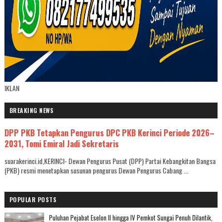
IKLAN
BREAKING NEWS
DPP PKB Tetapkan Pengurus DPC PKB Kerinci Periode 2026–
2031, Tomi Emiral Jadi Sekretaris
suarakerinci.id,KERINCI- Dewan Pengurus Pusat (DPP) Partai Kebangkitan Bangsa
(PKB) resmi menetapkan susunan pengurus Dewan Pengurus Cabang ...
POPULAR POSTS
Puluhan Pejabat Eselon II hingga IV Pemkot Sungai Penuh Dilantik,