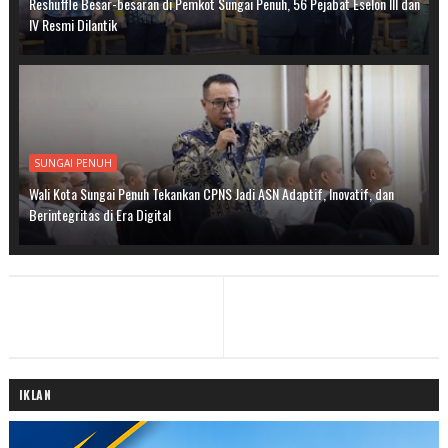
Reshuffle Besar-besaran di Pemkot Sungai Penuh, 56 Pejabat Eselon III dan
IV Resmi Dilantik
SUNGAI PENUH
Wali Kota Sungai Penuh Tekankan CPNS Jadi ASN Adaptif, Inovatif, dan
Berintegritas di Era Digital
IKLAN