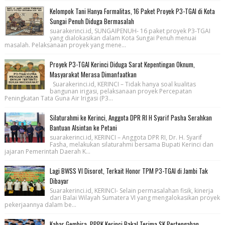
Kelompok Tani Hanya Formalitas, 16 Paket Proyek P3-TGAI di Kota
Sungai Penuh Diduga Bermasalah
suarakerinci.id, SUNGAIPENUH- 16 paket proyek P3-TGAI
yang dialokasikan dalam Kota Sungai Penuh menuai
masalah. Pelaksanaan proyek yang mene...
Proyek P3-TGAI Kerinci Diduga Sarat Kepentingan Oknum,
Masyarakat Merasa Dimanfaatkan
Suarakerinci.id, KERINCI – Tidak hanya soal kualitas
bangunan irigasi, pelaksanaan proyek Percepatan
Peningkatan Tata Guna Air Irigasi (P3...
Silaturahmi ke Kerinci, Anggota DPR RI H Syarif Pasha Serahkan
Bantuan Alsintan ke Petani
suarakerinci.id, KERINCI – Anggota DPR RI, Dr. H. Syarif
Fasha, melakukan silaturahmi bersama Bupati Kerinci dan
jajaran Pemerintah Daerah K...
Lagi BWSS VI Disorot, Terkait Honor TPM P3-TGAI di Jambi Tak
Dibayar
Suarakerinci.id, KERINCI- Selain permasalahan fisik, kinerja
dari Balai Wilayah Sumatera VI yang mengalokasikan proyek
pekerjaannya dalam be...
Kabar Gembira, PPPK Kerinci Bakal Terima SK Pertengahan