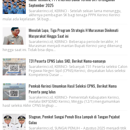
September 2025
Suarakerinci.id, KERINCI - Setelah sekian lama menunggu,
akhirnya pembagian SK bagi tenaga PPPK Kerinci Kerinci
mulai ada kejelasan. SK bagi...
Menolak Lupa, Tiga Program Strategis H Murasman Dinikmati
Masyarakat Hingga Saat ini
Suarakerinci.id, KERINCI- Beberapa periode terakhir, H
Murasman menjadi mantan Bupati Kerinci yang dikenang
hingga saat ini. Tidak bisa dipu...
731 Peserta CPNS Lulus SKD, Berikut Nama-namanya
Suarakerinci.id, KERINCI- Sebanyak 731 Peserta seleksi Calon
Pegawai Negeri Sipil (CPNS) Kerinci, dinyatakan lulus seleksi
Kompetensi Dasar ...
Pemkab Kerinci Umumkan Hasil Seleksi CPNS, Berikut Nama
Peserta yang lulus
Suarakerinci.id, KERINCI- Pemerintah Kabupaten Kerinci,
melalui BKPSDMD Kerinci, Minggu (12/1) mengumumkan
hasil seleksi Akhir CPNS lingkup ...
Stagnan, Pemkot Sungai Penuh Bisa Lumpuh di Tangan Pejabat
Galau
Suarakerinci.id, SUNGAI PENUH – Agustus 2025 menjadi titik