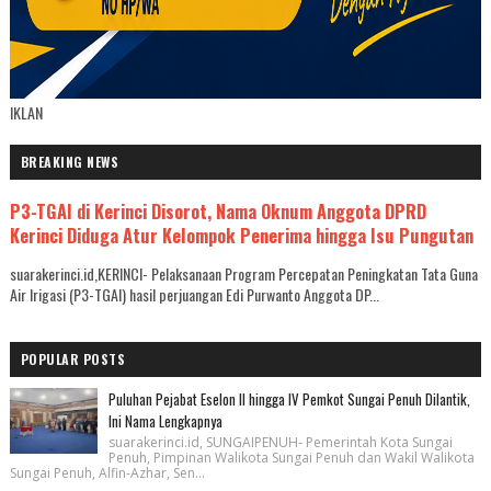
IKLAN
BREAKING NEWS
P3-TGAI di Kerinci Disorot, Nama Oknum Anggota DPRD
Kerinci Diduga Atur Kelompok Penerima hingga Isu Pungutan
suarakerinci.id,KERINCI- Pelaksanaan Program Percepatan Peningkatan Tata Guna
Air Irigasi (P3-TGAI) hasil perjuangan Edi Purwanto Anggota DP...
POPULAR POSTS
Puluhan Pejabat Eselon II hingga IV Pemkot Sungai Penuh Dilantik,
Ini Nama Lengkapnya
suarakerinci.id, SUNGAIPENUH- Pemerintah Kota Sungai
Penuh, Pimpinan Walikota Sungai Penuh dan Wakil Walikota
Sungai Penuh, Alfin-Azhar, Sen...