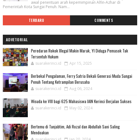
awal penentuan arah kepemimpinan Alfin-Azhar di
Pemerintah Kota Sungai Penuh. Nam...
TERBARU
COMMENTS
ADVETORIAL
Peredaran Rokok Illegal Makin Marak, YI Diduga Pemasok Tak
Tersentuh Hukum
suarakerinci.id
Apr 15, 2025
Berbekal Pengalaman, Ferry Satria Bekali Generasi Muda Sungai
Penuh Tentang Ketrampilan Berusaha
suarakerinci.id
Aug 06, 2024
Wisuda ke VIII bagi 625 Mahasiswa IAIN Kerinci Berjalan Sukses
suarakerinci.id
May 02, 2024
Bertemu di Tanjabtim, Adi Rozal dan Abdullah Sani Saling
Mendoakan
suarakerinci.id
Jan 20, 2024