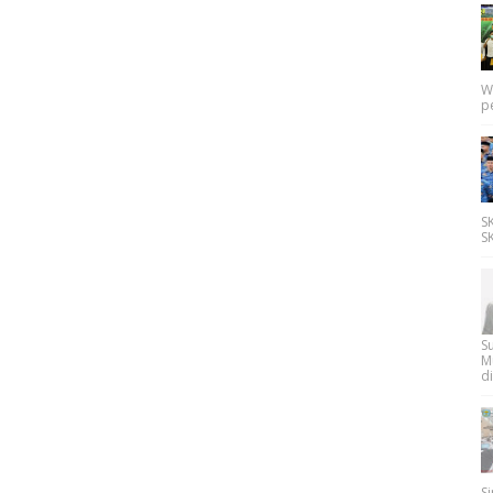
W
p
SK
SK
Su
M
di
Si