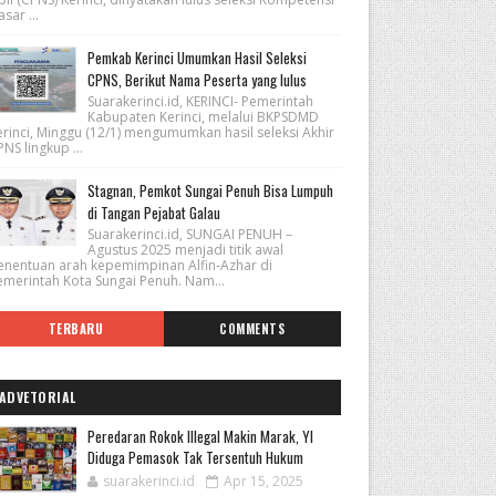
sar ...
Pemkab Kerinci Umumkan Hasil Seleksi
CPNS, Berikut Nama Peserta yang lulus
Suarakerinci.id, KERINCI- Pemerintah
Kabupaten Kerinci, melalui BKPSDMD
erinci, Minggu (12/1) mengumumkan hasil seleksi Akhir
NS lingkup ...
Stagnan, Pemkot Sungai Penuh Bisa Lumpuh
di Tangan Pejabat Galau
Suarakerinci.id, SUNGAI PENUH –
Agustus 2025 menjadi titik awal
enentuan arah kepemimpinan Alfin-Azhar di
emerintah Kota Sungai Penuh. Nam...
TERBARU
COMMENTS
ADVETORIAL
Peredaran Rokok Illegal Makin Marak, YI
Diduga Pemasok Tak Tersentuh Hukum
suarakerinci.id
Apr 15, 2025