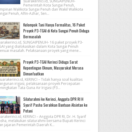
suarakerinci.id, SUNGAIPENUH-
Pemerintah Kota Sungai Penuh,
impinan Walikota Sungai Penuh dan Wakil Walikota
ngai Penuh, Alfin-Azhar, Sen...
Kelompok Tani Hanya Formalitas, 16 Paket
Proyek P3-TGAI di Kota Sungai Penuh Diduga
Bermasalah
uarakerinci.id, SUNGAIPENUH- 16 paket proyek P3-
GAI yang dialokasikan dalam Kota Sungai Penuh
enuai masalah. Pelaksanaan proyek yang mene...
Proyek P3-TGAI Kerinci Diduga Sarat
Kepentingan Oknum, Masyarakat Merasa
Dimanfaatkan
arakerinci.id, KERINCI – Tidak hanya soal kualitas
angunan irigasi, pelaksanaan proyek Percepatan
ningkatan Tata Guna Air Irigasi (P3...
Silaturahmi ke Kerinci, Anggota DPR RI H
Syarif Pasha Serahkan Bantuan Alsintan ke
Petani
arakerinci.id, KERINCI – Anggota DPR RI, Dr. H. Syarif
asha, melakukan silaturahmi bersama Bupati Kerinci
an jajaran Pemerintah Daerah K...