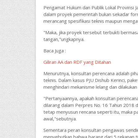
Pengamat Hukum dan Publik Lokal Provinsi Ja
dalam proyek pemerintah bukan sekadar form
merancang spesifikasi teknis maupun mengawa
"Maka, jika proyek tersebut terbukti bermasa
tangan,"ungkapnya.
Baca Juga :
Giliran AA dan RDF yang Ditahan
Menurutnya, konsultan perencana adalah pi
teknis. Dalam kasus PJU Dishub Kerinci, pake
menghindari mekanisme lelang dan dilakukan 
"Pertanyaannya, apakah konsultan perencan
dilarang dalam Perpres No. 16 Tahun 2018 
tetap menyusun rencana seperti itu, maka pat
awal,"sebutnya.
Sementara peran konsultan pengawas sendiri
menyebutkan bahwa barang dari 5 rekanan tid