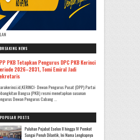
KLAN
BREAKING NEWS
PP PKB Tetapkan Pengurus DPC PKB Kerinci
eriode 2026–2031, Tomi Emiral Jadi
ekretaris
arakerinci.id,KERINCI- Dewan Pengurus Pusat (DPP) Partai
ebangkitan Bangsa (PKB) resmi menetapkan susunan
ngurus Dewan Pengurus Cabang ...
POPULAR POSTS
Puluhan Pejabat Eselon II hingga IV Pemkot
Sungai Penuh Dilantik, Ini Nama Lengkapnya