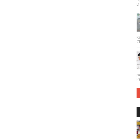
Da
K
CP
p
P