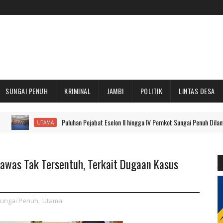
SUNGAI PENUH
KRIMINAL
JAMBI
POLITIK
LINTAS DESA
Puluhan Pejabat Eselon II hingga IV Pemkot Sungai Penuh Dilantik, Ini Nama
UTAMA
awas Tak Tersentuh, Terkait Dugaan Kasus
ungai Penuh
,
Utama