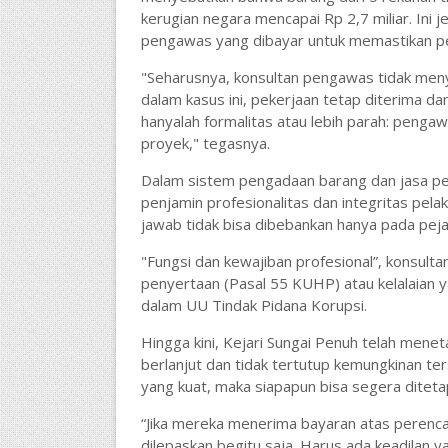
kerugian negara mencapai Rp 2,7 miliar. Ini 
pengawas yang dibayar untuk memastikan pek
"Seharusnya, konsultan pengawas tidak meny
dalam kasus ini, pekerjaan tetap diterima 
hanyalah formalitas atau lebih parah: penga
proyek," tegasnya.
Dalam sistem pengadaan barang dan jasa pem
penjamin profesionalitas dan integritas pel
jawab tidak bisa dibebankan hanya pada pej
"Fungsi dan kewajiban profesional”, konsul
penyertaan (Pasal 55 KUHP) atau kelalaian 
dalam UU Tindak Pidana Korupsi.
Hingga kini, Kejari Sungai Penuh telah mene
berlanjut dan tidak tertutup kemungkinan ter
yang kuat, maka siapapun bisa segera diteta
“Jika mereka menerima bayaran atas perenc
dilepaskan begitu saja. Harus ada keadilan 