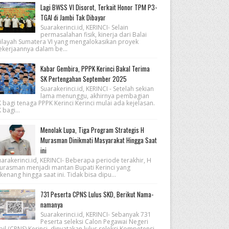
Lagi BWSS VI Disorot, Terkait Honor TPM P3-
TGAI di Jambi Tak Dibayar
Suarakerinci.id, KERINCI- Selain
permasalahan fisik, kinerja dari Balai
ilayah Sumatera VI yang mengalokasikan proyek
ekerjaannya dalam be...
Kabar Gembira, PPPK Kerinci Bakal Terima
SK Pertengahan September 2025
Suarakerinci.id, KERINCI - Setelah sekian
lama menunggu, akhirnya pembagian
 bagi tenaga PPPK Kerinci Kerinci mulai ada kejelasan.
 bagi...
Menolak Lupa, Tiga Program Strategis H
Murasman Dinikmati Masyarakat Hingga Saat
ini
arakerinci.id, KERINCI- Beberapa periode terakhir, H
urasman menjadi mantan Bupati Kerinci yang
kenang hingga saat ini. Tidak bisa dipu...
731 Peserta CPNS Lulus SKD, Berikut Nama-
namanya
Suarakerinci.id, KERINCI- Sebanyak 731
Peserta seleksi Calon Pegawai Negeri
pil (CPNS) Kerinci, dinyatakan lulus seleksi Kompetensi