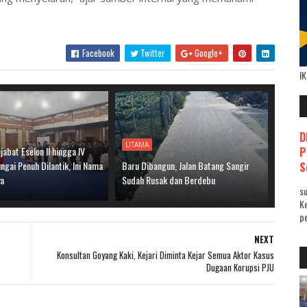
Facebook
Twitter
Google+
I
D
UTAMA
P
jabat Eselon II hingga IV
gai Penuh Dilantik, Ini Nama
Baru Dibangun, Jalan Batang Sangir
S
ya
Sudah Rusak dan Berdebu
su
K
pe
NEXT
Konsultan Goyang Kaki, Kejari Diminta Kejar Semua Aktor Kasus
Dugaan Korupsi PJU