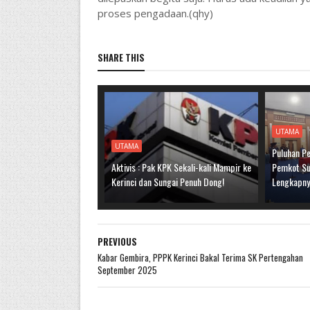
proses pengadaan
.(qhy)
SHARE THIS
UTAMA
UTAMA
Puluhan Pe
Aktivis : Pak KPK Sekali-kali Mampir ke
Pemkot Sun
Kerinci dan Sungai Penuh Dong!
Lengkapn
PREVIOUS
Kabar Gembira, PPPK Kerinci Bakal Terima SK Pertengahan
September 2025