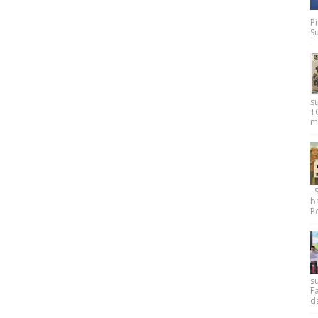
P
Su
s
T
m
Su
b
Pe
su
F
d