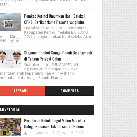
sar ...
Pemkab Kerinci Umumkan Hasil Seleksi
CPNS, Berikut Nama Peserta yang lulus
Suarakerinci.id, KERINCI- Pemerintah
Kabupaten Kerinci, melalui BKPSDMD
erinci, Minggu (12/1) mengumumkan hasil seleksi Akhir
NS lingkup ...
Stagnan, Pemkot Sungai Penuh Bisa Lumpuh
di Tangan Pejabat Galau
Suarakerinci.id, SUNGAI PENUH –
Agustus 2025 menjadi titik awal
enentuan arah kepemimpinan Alfin-Azhar di
emerintah Kota Sungai Penuh. Nam...
TERBARU
COMMENTS
ADVETORIAL
Peredaran Rokok Illegal Makin Marak, YI
Diduga Pemasok Tak Tersentuh Hukum
suarakerinci.id
Apr 15, 2025