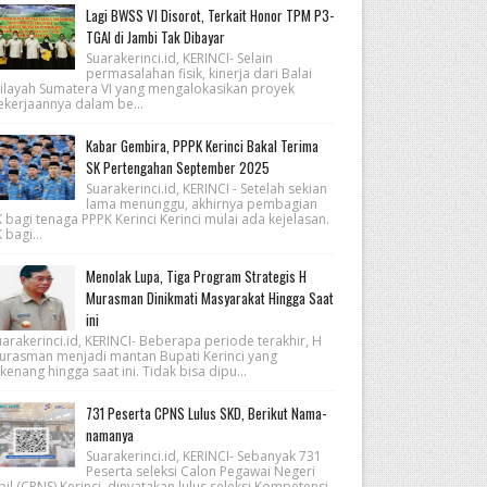
Lagi BWSS VI Disorot, Terkait Honor TPM P3-
TGAI di Jambi Tak Dibayar
Suarakerinci.id, KERINCI- Selain
permasalahan fisik, kinerja dari Balai
ilayah Sumatera VI yang mengalokasikan proyek
ekerjaannya dalam be...
Kabar Gembira, PPPK Kerinci Bakal Terima
SK Pertengahan September 2025
Suarakerinci.id, KERINCI - Setelah sekian
lama menunggu, akhirnya pembagian
 bagi tenaga PPPK Kerinci Kerinci mulai ada kejelasan.
 bagi...
Menolak Lupa, Tiga Program Strategis H
Murasman Dinikmati Masyarakat Hingga Saat
ini
arakerinci.id, KERINCI- Beberapa periode terakhir, H
urasman menjadi mantan Bupati Kerinci yang
kenang hingga saat ini. Tidak bisa dipu...
731 Peserta CPNS Lulus SKD, Berikut Nama-
namanya
Suarakerinci.id, KERINCI- Sebanyak 731
Peserta seleksi Calon Pegawai Negeri
pil (CPNS) Kerinci, dinyatakan lulus seleksi Kompetensi