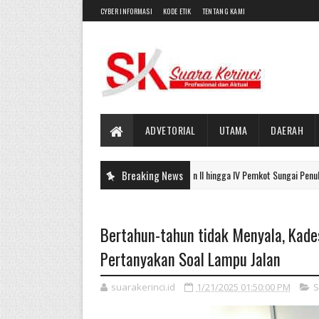
CYBER INFORMASI
KODE ETIK
TENTANG KAMI
ADVETORIAL
UTAMA
DAERAH
Puluhan Pejabat Eselon II hingga IV Pemkot Sungai Penuh Dilantik, I
Breaking News
UTAMA
Bertahun-tahun tidak Menyala, Kades
Pertanyakan Soal Lampu Jalan
suarakerinci.id
1/21/2025 01:50:00 PM
S