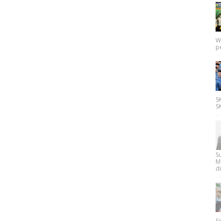
W
p
SK
SK
Su
M
di
Si