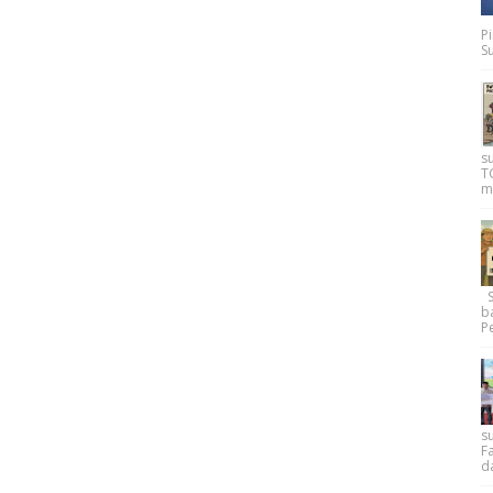
P
Su
s
T
m
Su
b
Pe
su
F
d