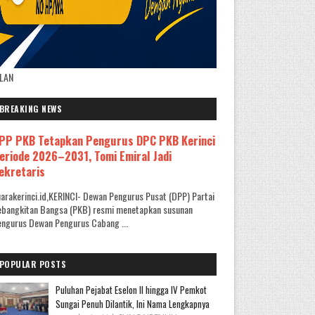
KLAN
BREAKING NEWS
PP PKB Tetapkan Pengurus DPC PKB Kerinci
eriode 2026–2031, Tomi Emiral Jadi
ekretaris
arakerinci.id,KERINCI- Dewan Pengurus Pusat (DPP) Partai
ebangkitan Bangsa (PKB) resmi menetapkan susunan
ngurus Dewan Pengurus Cabang ...
POPULAR POSTS
Puluhan Pejabat Eselon II hingga IV Pemkot
Sungai Penuh Dilantik, Ini Nama Lengkapnya