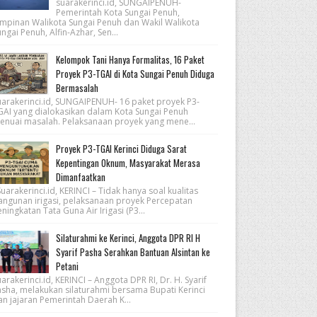
suarakerinci.id, SUNGAIPENUH-
Pemerintah Kota Sungai Penuh,
impinan Walikota Sungai Penuh dan Wakil Walikota
ngai Penuh, Alfin-Azhar, Sen...
Kelompok Tani Hanya Formalitas, 16 Paket
Proyek P3-TGAI di Kota Sungai Penuh Diduga
Bermasalah
uarakerinci.id, SUNGAIPENUH- 16 paket proyek P3-
GAI yang dialokasikan dalam Kota Sungai Penuh
enuai masalah. Pelaksanaan proyek yang mene...
Proyek P3-TGAI Kerinci Diduga Sarat
Kepentingan Oknum, Masyarakat Merasa
Dimanfaatkan
arakerinci.id, KERINCI – Tidak hanya soal kualitas
angunan irigasi, pelaksanaan proyek Percepatan
ningkatan Tata Guna Air Irigasi (P3...
Silaturahmi ke Kerinci, Anggota DPR RI H
Syarif Pasha Serahkan Bantuan Alsintan ke
Petani
arakerinci.id, KERINCI – Anggota DPR RI, Dr. H. Syarif
asha, melakukan silaturahmi bersama Bupati Kerinci
an jajaran Pemerintah Daerah K...