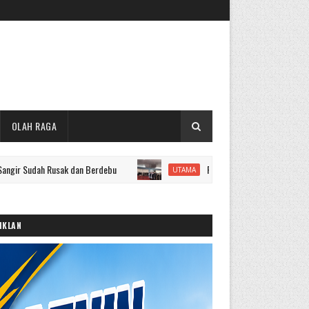
OLAH RAGA
h Rusak dan Berdebu
Puluhan Pejabat Administrator Kerinci Di
UTAMA
IKLAN