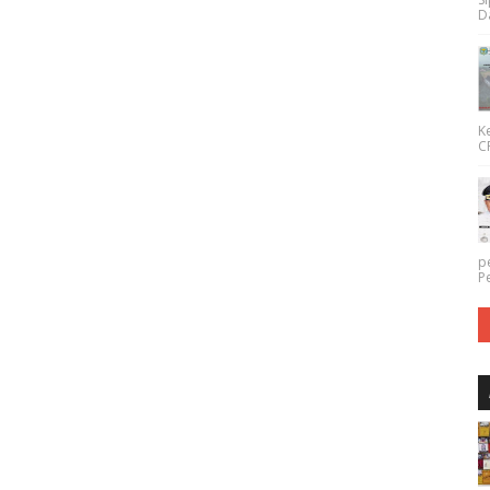
Da
K
CP
p
P