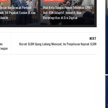
PENUH
SUNGAI PENUH
 Besar-besaran di Pemkot
Wali Kota Sungai Penuh Tekankan CPNS
uh, 56 Pejabat Eselon III dan
Jadi ASN Adaptif, Inovatif, dan
ilantik
Berintegritas di Era Digital
NEXT
 ke
Kisruh SLBN Ujung Ladang Mencuat, Ini Penjelasan Kepsek SLBN
Pangan