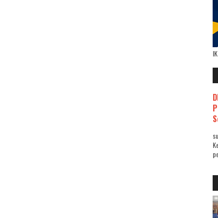
I
D
P
S
su
K
pe