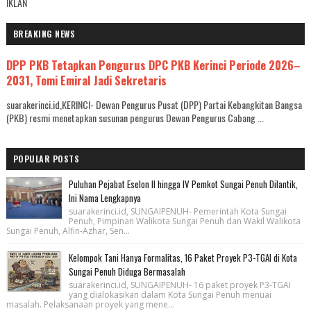
IKLAN
BREAKING NEWS
DPP PKB Tetapkan Pengurus DPC PKB Kerinci Periode 2026–
2031, Tomi Emiral Jadi Sekretaris
suarakerinci.id,KERINCI- Dewan Pengurus Pusat (DPP) Partai Kebangkitan Bangsa
(PKB) resmi menetapkan susunan pengurus Dewan Pengurus Cabang ...
POPULAR POSTS
Puluhan Pejabat Eselon II hingga IV Pemkot Sungai Penuh Dilantik,
Ini Nama Lengkapnya
suarakerinci.id, SUNGAIPENUH- Pemerintah Kota Sungai
Penuh, Pimpinan Walikota Sungai Penuh dan Wakil Walikota
Sungai Penuh, Alfin-Azhar, Sen...
Kelompok Tani Hanya Formalitas, 16 Paket Proyek P3-TGAI di Kota
Sungai Penuh Diduga Bermasalah
suarakerinci.id, SUNGAIPENUH- 16 paket proyek P3-TGAI
yang dialokasikan dalam Kota Sungai Penuh menuai
masalah. Pelaksanaan proyek yang mene...