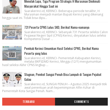
Menolak Lupa, Tiga Program Strategis H Murasman Dinikmati
Masyarakat Hingga Saat ini
Suarakerinci.id, KERINCI- Beberapa periode terakhir, H
Murasman menjadi mantan Bupati Kerinci yang dikenang
hingga saat ini. Tidak bisa dipu...
731 Peserta CPNS Lulus SKD, Berikut Nama-namanya
Suarakerinci.id, KERINCI- Sebanyak 731 Peserta seleksi Calon
Pegawai Negeri Sipil (CPNS) Kerinci, dinyatakan lulus seleksi
Kompetensi Dasar ...
Pemkab Kerinci Umumkan Hasil Seleksi CPNS, Berikut Nama
Peserta yang lulus
Suarakerinci.id, KERINCI- Pemerintah Kabupaten Kerinci,
melalui BKPSDMD Kerinci, Minggu (12/1) mengumumkan
hasil seleksi Akhir CPNS lingkup ...
Stagnan, Pemkot Sungai Penuh Bisa Lumpuh di Tangan Pejabat
Galau
Suarakerinci.id, SUNGAI PENUH – Agustus 2025 menjadi titik
awal penentuan arah kepemimpinan Alfin-Azhar di
Pemerintah Kota Sungai Penuh. Nam...
TERBARU
COMMENTS