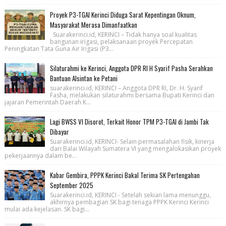
Proyek P3-TGAI Kerinci Diduga Sarat Kepentingan Oknum,
Masyarakat Merasa Dimanfaatkan
Suarakerinci.id, KERINCI – Tidak hanya soal kualitas
bangunan irigasi, pelaksanaan proyek Percepatan
Peningkatan Tata Guna Air Irigasi (P3...
Silaturahmi ke Kerinci, Anggota DPR RI H Syarif Pasha Serahkan
Bantuan Alsintan ke Petani
suarakerinci.id, KERINCI – Anggota DPR RI, Dr. H. Syarif
Fasha, melakukan silaturahmi bersama Bupati Kerinci dan
jajaran Pemerintah Daerah K...
Lagi BWSS VI Disorot, Terkait Honor TPM P3-TGAI di Jambi Tak
Dibayar
Suarakerinci.id, KERINCI- Selain permasalahan fisik, kinerja
dari Balai Wilayah Sumatera VI yang mengalokasikan proyek
pekerjaannya dalam be...
Kabar Gembira, PPPK Kerinci Bakal Terima SK Pertengahan
September 2025
Suarakerinci.id, KERINCI - Setelah sekian lama menunggu,
akhirnya pembagian SK bagi tenaga PPPK Kerinci Kerinci
mulai ada kejelasan. SK bagi...