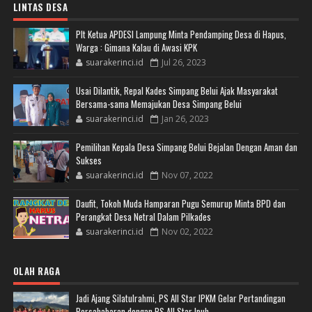
LINTAS DESA
Plt Ketua APDESI Lampung Minta Pendamping Desa di Hapus,
Warga : Gimana Kalau di Awasi KPK
suarakerinci.id
Jul 26, 2023
Usai Dilantik, Repal Kades Simpang Belui Ajak Masyarakat
Bersama-sama Memajukan Desa Simpang Belui
suarakerinci.id
Jan 26, 2023
Pemilihan Kepala Desa Simpang Belui Bejalan Dengan Aman dan
Sukses
suarakerinci.id
Nov 07, 2022
Daufit, Tokoh Muda Hamparan Pugu Semurup Minta BPD dan
Perangkat Desa Netral Dalam Pilkades
suarakerinci.id
Nov 02, 2022
OLAH RAGA
Jadi Ajang Silatulrahmi, PS All Star IPKM Gelar Pertandingan
Persahabaran dengan PS All Star Ipuh