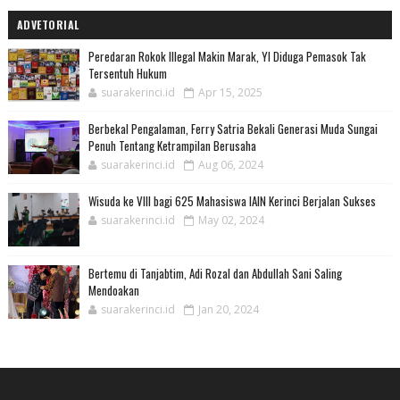
ADVETORIAL
Peredaran Rokok Illegal Makin Marak, YI Diduga Pemasok Tak
Tersentuh Hukum
suarakerinci.id
Apr 15, 2025
Berbekal Pengalaman, Ferry Satria Bekali Generasi Muda Sungai
Penuh Tentang Ketrampilan Berusaha
suarakerinci.id
Aug 06, 2024
Wisuda ke VIII bagi 625 Mahasiswa IAIN Kerinci Berjalan Sukses
suarakerinci.id
May 02, 2024
Bertemu di Tanjabtim, Adi Rozal dan Abdullah Sani Saling
Mendoakan
suarakerinci.id
Jan 20, 2024