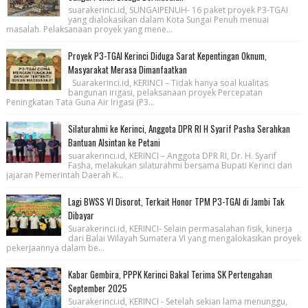
suarakerinci.id, SUNGAIPENUH- 16 paket proyek P3-TGAI
yang dialokasikan dalam Kota Sungai Penuh menuai
masalah. Pelaksanaan proyek yang mene...
Proyek P3-TGAI Kerinci Diduga Sarat Kepentingan Oknum,
Masyarakat Merasa Dimanfaatkan
Suarakerinci.id, KERINCI – Tidak hanya soal kualitas
bangunan irigasi, pelaksanaan proyek Percepatan
Peningkatan Tata Guna Air Irigasi (P3...
Silaturahmi ke Kerinci, Anggota DPR RI H Syarif Pasha Serahkan
Bantuan Alsintan ke Petani
suarakerinci.id, KERINCI – Anggota DPR RI, Dr. H. Syarif
Fasha, melakukan silaturahmi bersama Bupati Kerinci dan
jajaran Pemerintah Daerah K...
Lagi BWSS VI Disorot, Terkait Honor TPM P3-TGAI di Jambi Tak
Dibayar
Suarakerinci.id, KERINCI- Selain permasalahan fisik, kinerja
dari Balai Wilayah Sumatera VI yang mengalokasikan proyek
pekerjaannya dalam be...
Kabar Gembira, PPPK Kerinci Bakal Terima SK Pertengahan
September 2025
Suarakerinci.id, KERINCI - Setelah sekian lama menunggu,