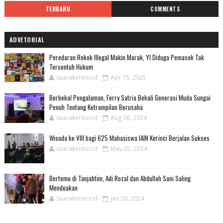
TERBARU
COMMENTS
ADVETORIAL
Peredaran Rokok Illegal Makin Marak, YI Diduga Pemasok Tak
Tersentuh Hukum
suarakerinci.id
Apr 15, 2025
Berbekal Pengalaman, Ferry Satria Bekali Generasi Muda Sungai
Penuh Tentang Ketrampilan Berusaha
suarakerinci.id
Aug 06, 2024
Wisuda ke VIII bagi 625 Mahasiswa IAIN Kerinci Berjalan Sukses
suarakerinci.id
May 02, 2024
Bertemu di Tanjabtim, Adi Rozal dan Abdullah Sani Saling
Mendoakan
suarakerinci.id
Jan 20, 2024