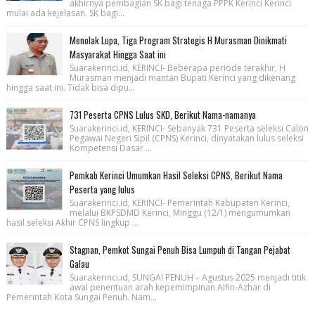
akhirnya pembagian SK bagi tenaga PPPK Kerinci Kerinci
mulai ada kejelasan. SK bagi...
Menolak Lupa, Tiga Program Strategis H Murasman Dinikmati
Masyarakat Hingga Saat ini
Suarakerinci.id, KERINCI- Beberapa periode terakhir, H
Murasman menjadi mantan Bupati Kerinci yang dikenang
hingga saat ini. Tidak bisa dipu...
731 Peserta CPNS Lulus SKD, Berikut Nama-namanya
Suarakerinci.id, KERINCI- Sebanyak 731 Peserta seleksi Calon
Pegawai Negeri Sipil (CPNS) Kerinci, dinyatakan lulus seleksi
Kompetensi Dasar ...
Pemkab Kerinci Umumkan Hasil Seleksi CPNS, Berikut Nama
Peserta yang lulus
Suarakerinci.id, KERINCI- Pemerintah Kabupaten Kerinci,
melalui BKPSDMD Kerinci, Minggu (12/1) mengumumkan
hasil seleksi Akhir CPNS lingkup ...
Stagnan, Pemkot Sungai Penuh Bisa Lumpuh di Tangan Pejabat
Galau
Suarakerinci.id, SUNGAI PENUH – Agustus 2025 menjadi titik
awal penentuan arah kepemimpinan Alfin-Azhar di
Pemerintah Kota Sungai Penuh. Nam...