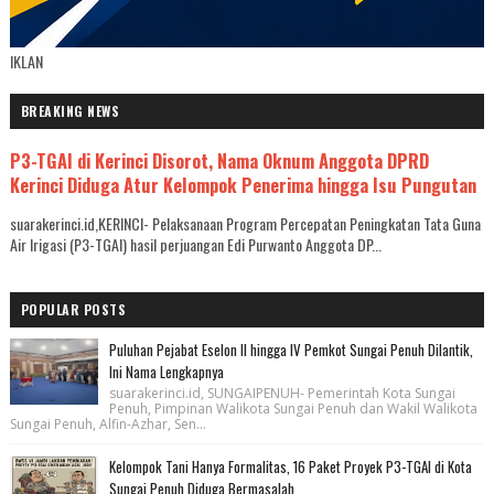
IKLAN
BREAKING NEWS
P3-TGAI di Kerinci Disorot, Nama Oknum Anggota DPRD
Kerinci Diduga Atur Kelompok Penerima hingga Isu Pungutan
suarakerinci.id,KERINCI- Pelaksanaan Program Percepatan Peningkatan Tata Guna
Air Irigasi (P3-TGAI) hasil perjuangan Edi Purwanto Anggota DP...
POPULAR POSTS
Puluhan Pejabat Eselon II hingga IV Pemkot Sungai Penuh Dilantik,
Ini Nama Lengkapnya
suarakerinci.id, SUNGAIPENUH- Pemerintah Kota Sungai
Penuh, Pimpinan Walikota Sungai Penuh dan Wakil Walikota
Sungai Penuh, Alfin-Azhar, Sen...
Kelompok Tani Hanya Formalitas, 16 Paket Proyek P3-TGAI di Kota
Sungai Penuh Diduga Bermasalah