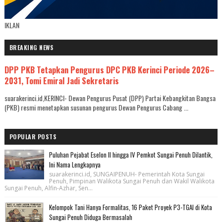
IKLAN
BREAKING NEWS
DPP PKB Tetapkan Pengurus DPC PKB Kerinci Periode 2026–
2031, Tomi Emiral Jadi Sekretaris
suarakerinci.id,KERINCI- Dewan Pengurus Pusat (DPP) Partai Kebangkitan Bangsa
(PKB) resmi menetapkan susunan pengurus Dewan Pengurus Cabang ...
POPULAR POSTS
Puluhan Pejabat Eselon II hingga IV Pemkot Sungai Penuh Dilantik,
Ini Nama Lengkapnya
suarakerinci.id, SUNGAIPENUH- Pemerintah Kota Sungai
Penuh, Pimpinan Walikota Sungai Penuh dan Wakil Walikota
Sungai Penuh, Alfin-Azhar, Sen...
Kelompok Tani Hanya Formalitas, 16 Paket Proyek P3-TGAI di Kota
Sungai Penuh Diduga Bermasalah