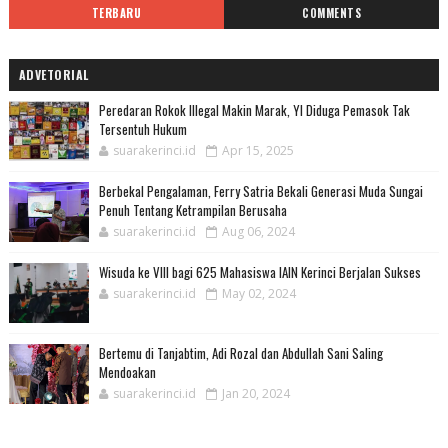
TERBARU
COMMENTS
ADVETORIAL
Peredaran Rokok Illegal Makin Marak, YI Diduga Pemasok Tak
Tersentuh Hukum
suarakerinci.id
Apr 15, 2025
Berbekal Pengalaman, Ferry Satria Bekali Generasi Muda Sungai
Penuh Tentang Ketrampilan Berusaha
suarakerinci.id
Aug 06, 2024
Wisuda ke VIII bagi 625 Mahasiswa IAIN Kerinci Berjalan Sukses
suarakerinci.id
May 02, 2024
Bertemu di Tanjabtim, Adi Rozal dan Abdullah Sani Saling
Mendoakan
suarakerinci.id
Jan 20, 2024