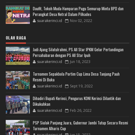
Daufit, Tokoh Muda Hamparan Pugu Semurup Minta BPD dan
Perangkat Desa Netral Dalam Pilkades
suarakerinci.id
Nov 02, 2022
OLAH RAGA
Jadi Ajang Silatulrahmi, PS All Star IPKM Gelar Pertandingan
Persahabaran dengan PS All Star Ipuh
suarakerinci.id
Jun 18, 2023
Turnamen Sepakbola Portim Cup Lima Desa Tanjung Pauh
Resmi Di Buka
suarakerinci.id
Sept 19, 2022
Dihadiri Bupati Kerinci, Pengurus KONI Kerinci Dilantik dan
Dikukuhkan
suarakerinci.id
Feb 26, 2022
PSP Siulak Panjang Juara, Gubernur Jambi Tutup Secara Resmi
Turnamen Alharis Cup
suarakerinci.id
Jan 15, 2022