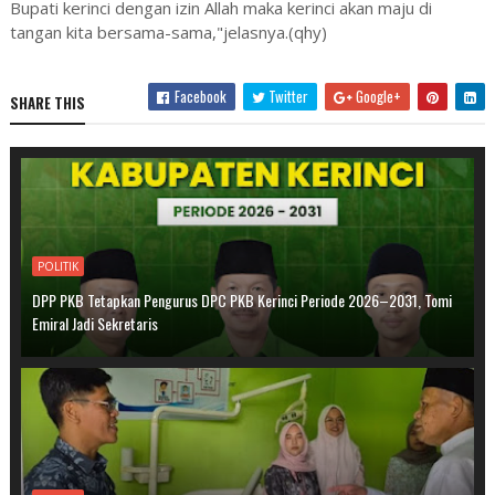
Bupati kerinci dengan izin Allah maka kerinci akan maju di
tangan kita bersama-sama,"jelasnya.(qhy)
Facebook
Twitter
Google+
SHARE THIS
POLITIK
DPP PKB Tetapkan Pengurus DPC PKB Kerinci Periode 2026–2031, Tomi
Emiral Jadi Sekretaris