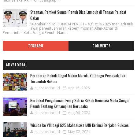
hasil seleksi Akhir CPNS lingkup ...
Stagnan, Pemkot Sungai Penuh Bisa Lumpuh di Tangan Pejabat
Galau
Suarakerinci.id, SUNGAI PENUH – Agustus 2025 menjadi titik
awal penentuan arah kepemimpinan Alfin-Azhar di
Pemerintah Kota Sungai Penuh. Nam...
TERBARU
COMMENTS
ADVETORIAL
Peredaran Rokok Illegal Makin Marak, YI Diduga Pemasok Tak
Tersentuh Hukum
suarakerinci.id
Apr 15, 2025
Berbekal Pengalaman, Ferry Satria Bekali Generasi Muda Sungai
Penuh Tentang Ketrampilan Berusaha
suarakerinci.id
Aug 06, 2024
Wisuda ke VIII bagi 625 Mahasiswa IAIN Kerinci Berjalan Sukses
suarakerinci.id
May 02, 2024