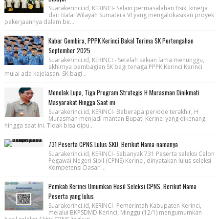
Suarakerinci.id, KERINCI- Selain permasalahan fisik, kinerja
dari Balai Wilayah Sumatera VI yang mengalokasikan proyek
pekerjaannya dalam be...
Kabar Gembira, PPPK Kerinci Bakal Terima SK Pertengahan
September 2025
Suarakerinci.id, KERINCI - Setelah sekian lama menunggu,
akhirnya pembagian SK bagi tenaga PPPK Kerinci Kerinci
mulai ada kejelasan. SK bagi...
Menolak Lupa, Tiga Program Strategis H Murasman Dinikmati
Masyarakat Hingga Saat ini
Suarakerinci.id, KERINCI- Beberapa periode terakhir, H
Murasman menjadi mantan Bupati Kerinci yang dikenang
hingga saat ini. Tidak bisa dipu...
731 Peserta CPNS Lulus SKD, Berikut Nama-namanya
Suarakerinci.id, KERINCI- Sebanyak 731 Peserta seleksi Calon
Pegawai Negeri Sipil (CPNS) Kerinci, dinyatakan lulus seleksi
Kompetensi Dasar ...
Pemkab Kerinci Umumkan Hasil Seleksi CPNS, Berikut Nama
Peserta yang lulus
Suarakerinci.id, KERINCI- Pemerintah Kabupaten Kerinci,
melalui BKPSDMD Kerinci, Minggu (12/1) mengumumkan