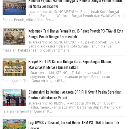
Puluhan Pejabat Eselon II hingga IV Pemkot Sungai Penuh Dilantik,
Ini Nama Lengkapnya
suarakerinci.id, SUNGAIPENUH- Pemerintah Kota Sungai
Penuh, Pimpinan Walikota Sungai Penuh dan Wakil Walikota
Sungai Penuh, Alfin-Azhar, Sen...
Kelompok Tani Hanya Formalitas, 16 Paket Proyek P3-TGAI di Kota
Sungai Penuh Diduga Bermasalah
suarakerinci.id, SUNGAIPENUH- 16 paket proyek P3-TGAI
yang dialokasikan dalam Kota Sungai Penuh menuai
masalah. Pelaksanaan proyek yang mene...
Proyek P3-TGAI Kerinci Diduga Sarat Kepentingan Oknum,
Masyarakat Merasa Dimanfaatkan
Suarakerinci.id, KERINCI – Tidak hanya soal kualitas
bangunan irigasi, pelaksanaan proyek Percepatan
Peningkatan Tata Guna Air Irigasi (P3...
Silaturahmi ke Kerinci, Anggota DPR RI H Syarif Pasha Serahkan
Bantuan Alsintan ke Petani
suarakerinci.id, KERINCI – Anggota DPR RI, Dr. H. Syarif
Fasha, melakukan silaturahmi bersama Bupati Kerinci dan
jajaran Pemerintah Daerah K...
Lagi BWSS VI Disorot, Terkait Honor TPM P3-TGAI di Jambi Tak
Dibayar