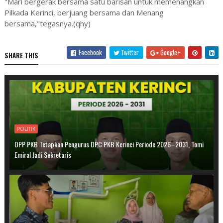
"Mari bergerak bersama satu barisan untuk memenangkan
Pilkada Kerinci, berjuang bersama dan Menang
bersama,"tegasnya.(qhy)
Facebook
Twitter
Google+
SHARE THIS
POLITIK
DPP PKB Tetapkan Pengurus DPC PKB Kerinci Periode 2026–2031, Tomi
Emiral Jadi Sekretaris