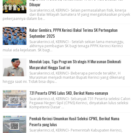
Dibayar
Suarakerinci.id, KERINCI- Selain permasalahan fisik, kinerja
dari Balai Wilayah Sumatera VI yang mengalokasikan proyek
pekerjaannya dalam be...
Kabar Gembira, PPPK Kerinci Bakal Terima SK Pertengahan
September 2025
Suarakerinci.id, KERINCI - Setelah sekian lama menunggu,
akhirnya pembagian SK bagi tenaga PPPK Kerinci Kerinci
mulai ada kejelasan. SK bagi...
Menolak Lupa, Tiga Program Strategis H Murasman Dinikmati
Masyarakat Hingga Saat ini
Suarakerinci.id, KERINCI- Beberapa periode terakhir, H
Murasman menjadi mantan Bupati Kerinci yang dikenang
hingga saat ini. Tidak bisa dipu...
731 Peserta CPNS Lulus SKD, Berikut Nama-namanya
Suarakerinci.id, KERINCI- Sebanyak 731 Peserta seleksi Calon
Pegawai Negeri Sipil (CPNS) Kerinci, dinyatakan lulus seleksi
Kompetensi Dasar ...
Pemkab Kerinci Umumkan Hasil Seleksi CPNS, Berikut Nama
Peserta yang lulus
Suarakerinci.id, KERINCI- Pemerintah Kabupaten Kerinci,