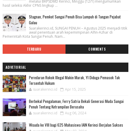
melalui BKPSDMD Kerinci, Minggu (12/1) mengumumkan
hasil seleksi Akhir CPNS lingkup ...
Stagnan, Pemkot Sungai Penuh Bisa Lumpuh di Tangan Pejabat
Galau
Suarakerinci.id, SUNGAI PENUH – Agustus 2025 menjadi titik
awal penentuan arah kepemimpinan Alfin-Azhar di
Pemerintah Kota Sungai Penuh. Nam...
TERBARU
COMMENTS
ADVETORIAL
Peredaran Rokok Illegal Makin Marak, YI Diduga Pemasok Tak
Tersentuh Hukum
suarakerinci.id
Apr 15, 2025
Berbekal Pengalaman, Ferry Satria Bekali Generasi Muda Sungai
Penuh Tentang Ketrampilan Berusaha
suarakerinci.id
Aug 06, 2024
Wisuda ke VIII bagi 625 Mahasiswa IAIN Kerinci Berjalan Sukses