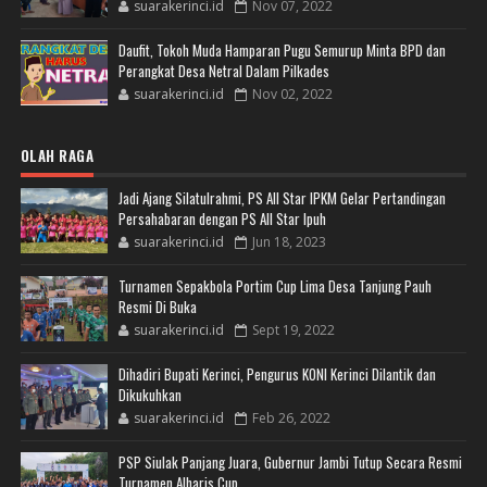
suarakerinci.id
Nov 07, 2022
Daufit, Tokoh Muda Hamparan Pugu Semurup Minta BPD dan
Perangkat Desa Netral Dalam Pilkades
suarakerinci.id
Nov 02, 2022
OLAH RAGA
Jadi Ajang Silatulrahmi, PS All Star IPKM Gelar Pertandingan
Persahabaran dengan PS All Star Ipuh
suarakerinci.id
Jun 18, 2023
Turnamen Sepakbola Portim Cup Lima Desa Tanjung Pauh
Resmi Di Buka
suarakerinci.id
Sept 19, 2022
Dihadiri Bupati Kerinci, Pengurus KONI Kerinci Dilantik dan
Dikukuhkan
suarakerinci.id
Feb 26, 2022
PSP Siulak Panjang Juara, Gubernur Jambi Tutup Secara Resmi
Turnamen Alharis Cup