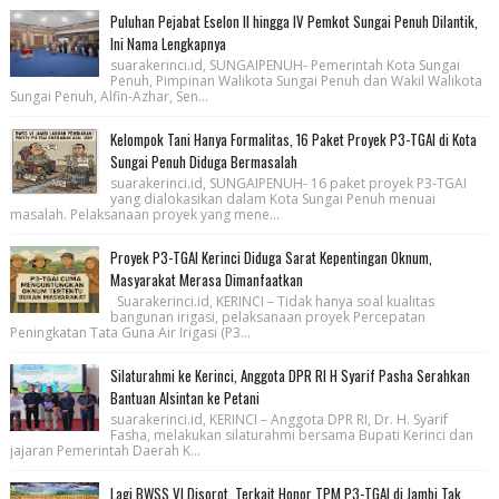
Puluhan Pejabat Eselon II hingga IV Pemkot Sungai Penuh Dilantik,
Ini Nama Lengkapnya
suarakerinci.id, SUNGAIPENUH- Pemerintah Kota Sungai
Penuh, Pimpinan Walikota Sungai Penuh dan Wakil Walikota
Sungai Penuh, Alfin-Azhar, Sen...
Kelompok Tani Hanya Formalitas, 16 Paket Proyek P3-TGAI di Kota
Sungai Penuh Diduga Bermasalah
suarakerinci.id, SUNGAIPENUH- 16 paket proyek P3-TGAI
yang dialokasikan dalam Kota Sungai Penuh menuai
masalah. Pelaksanaan proyek yang mene...
Proyek P3-TGAI Kerinci Diduga Sarat Kepentingan Oknum,
Masyarakat Merasa Dimanfaatkan
Suarakerinci.id, KERINCI – Tidak hanya soal kualitas
bangunan irigasi, pelaksanaan proyek Percepatan
Peningkatan Tata Guna Air Irigasi (P3...
Silaturahmi ke Kerinci, Anggota DPR RI H Syarif Pasha Serahkan
Bantuan Alsintan ke Petani
suarakerinci.id, KERINCI – Anggota DPR RI, Dr. H. Syarif
Fasha, melakukan silaturahmi bersama Bupati Kerinci dan
jajaran Pemerintah Daerah K...
Lagi BWSS VI Disorot, Terkait Honor TPM P3-TGAI di Jambi Tak