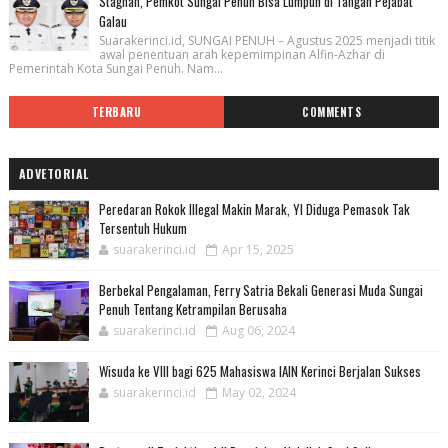
Stagnan, Pemkot Sungai Penuh Bisa Lumpuh di Tangan Pejabat
Galau
Suarakerinci.id, SUNGAI PENUH – Agustus 2025 menjadi titik
awal penentuan arah kepemimpinan Alfin-Azhar di
Pemerintah Kota Sungai Penuh. Nam...
TERBARU
COMMENTS
ADVETORIAL
Peredaran Rokok Illegal Makin Marak, YI Diduga Pemasok Tak
Tersentuh Hukum
suarakerinci.id
Apr 15, 2025
Berbekal Pengalaman, Ferry Satria Bekali Generasi Muda Sungai
Penuh Tentang Ketrampilan Berusaha
suarakerinci.id
Aug 06, 2024
Wisuda ke VIII bagi 625 Mahasiswa IAIN Kerinci Berjalan Sukses
suarakerinci.id
May 02, 2024