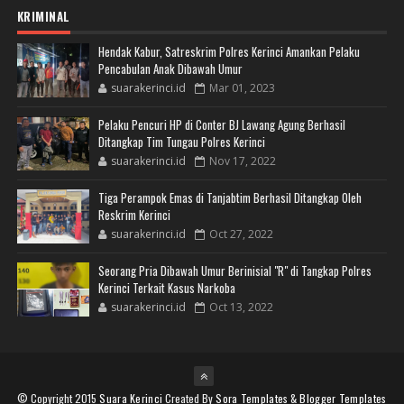
KRIMINAL
Hendak Kabur, Satreskrim Polres Kerinci Amankan Pelaku
Pencabulan Anak Dibawah Umur
suarakerinci.id
Mar 01, 2023
Pelaku Pencuri HP di Conter BJ Lawang Agung Berhasil
Ditangkap Tim Tungau Polres Kerinci
suarakerinci.id
Nov 17, 2022
Tiga Perampok Emas di Tanjabtim Berhasil Ditangkap Oleh
Reskrim Kerinci
suarakerinci.id
Oct 27, 2022
Seorang Pria Dibawah Umur Berinisial "R" di Tangkap Polres
Kerinci Terkait Kasus Narkoba
suarakerinci.id
Oct 13, 2022
© Copyright 2015
Suara Kerinci
Created By
Sora Templates
&
Blogger Templates