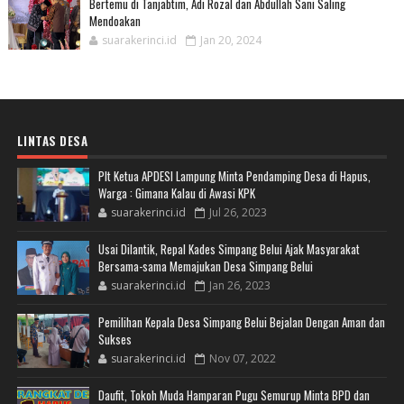
Bertemu di Tanjabtim, Adi Rozal dan Abdullah Sani Saling
Mendoakan
suarakerinci.id
Jan 20, 2024
LINTAS DESA
Plt Ketua APDESI Lampung Minta Pendamping Desa di Hapus,
Warga : Gimana Kalau di Awasi KPK
suarakerinci.id
Jul 26, 2023
Usai Dilantik, Repal Kades Simpang Belui Ajak Masyarakat
Bersama-sama Memajukan Desa Simpang Belui
suarakerinci.id
Jan 26, 2023
Pemilihan Kepala Desa Simpang Belui Bejalan Dengan Aman dan
Sukses
suarakerinci.id
Nov 07, 2022
Daufit, Tokoh Muda Hamparan Pugu Semurup Minta BPD dan