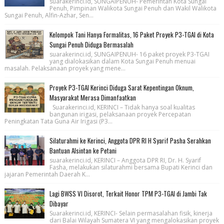
suarakerinci.id, SUNGAIPENUH- Pemerintah Kota Sungai
Penuh, Pimpinan Walikota Sungai Penuh dan Wakil Walikota
Sungai Penuh, Alfin-Azhar, Sen...
Kelompok Tani Hanya Formalitas, 16 Paket Proyek P3-TGAI di Kota
Sungai Penuh Diduga Bermasalah
suarakerinci.id, SUNGAIPENUH- 16 paket proyek P3-TGAI
yang dialokasikan dalam Kota Sungai Penuh menuai
masalah. Pelaksanaan proyek yang mene...
Proyek P3-TGAI Kerinci Diduga Sarat Kepentingan Oknum,
Masyarakat Merasa Dimanfaatkan
Suarakerinci.id, KERINCI – Tidak hanya soal kualitas
bangunan irigasi, pelaksanaan proyek Percepatan
Peningkatan Tata Guna Air Irigasi (P3...
Silaturahmi ke Kerinci, Anggota DPR RI H Syarif Pasha Serahkan
Bantuan Alsintan ke Petani
suarakerinci.id, KERINCI – Anggota DPR RI, Dr. H. Syarif
Fasha, melakukan silaturahmi bersama Bupati Kerinci dan
jajaran Pemerintah Daerah K...
Lagi BWSS VI Disorot, Terkait Honor TPM P3-TGAI di Jambi Tak
Dibayar
Suarakerinci.id, KERINCI- Selain permasalahan fisik, kinerja
dari Balai Wilayah Sumatera VI yang mengalokasikan proyek