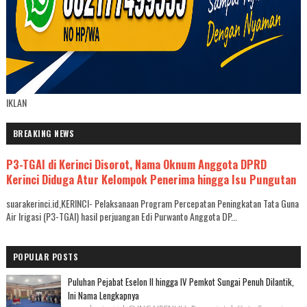
IKLAN
BREAKING NEWS
P3-TGAI di Kerinci Disorot, Nama Oknum Anggota DPRD
Kerinci Diduga Atur Kelompok Penerima hingga Isu Pungutan
suarakerinci.id,KERINCI- Pelaksanaan Program Percepatan Peningkatan Tata Guna
Air Irigasi (P3-TGAI) hasil perjuangan Edi Purwanto Anggota DP...
POPULAR POSTS
Puluhan Pejabat Eselon II hingga IV Pemkot Sungai Penuh Dilantik,
Ini Nama Lengkapnya