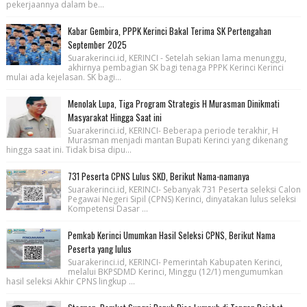
pekerjaannya dalam be...
Kabar Gembira, PPPK Kerinci Bakal Terima SK Pertengahan
September 2025
Suarakerinci.id, KERINCI - Setelah sekian lama menunggu,
akhirnya pembagian SK bagi tenaga PPPK Kerinci Kerinci
mulai ada kejelasan. SK bagi...
Menolak Lupa, Tiga Program Strategis H Murasman Dinikmati
Masyarakat Hingga Saat ini
Suarakerinci.id, KERINCI- Beberapa periode terakhir, H
Murasman menjadi mantan Bupati Kerinci yang dikenang
hingga saat ini. Tidak bisa dipu...
731 Peserta CPNS Lulus SKD, Berikut Nama-namanya
Suarakerinci.id, KERINCI- Sebanyak 731 Peserta seleksi Calon
Pegawai Negeri Sipil (CPNS) Kerinci, dinyatakan lulus seleksi
Kompetensi Dasar ...
Pemkab Kerinci Umumkan Hasil Seleksi CPNS, Berikut Nama
Peserta yang lulus
Suarakerinci.id, KERINCI- Pemerintah Kabupaten Kerinci,
melalui BKPSDMD Kerinci, Minggu (12/1) mengumumkan
hasil seleksi Akhir CPNS lingkup ...