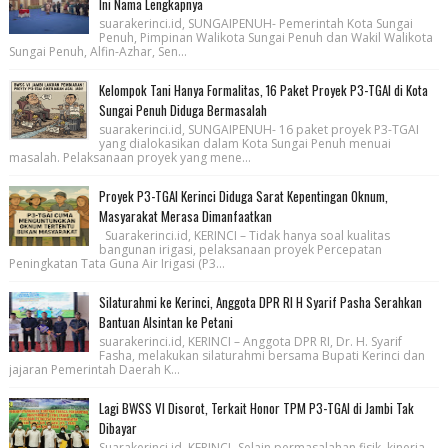
Ini Nama Lengkapnya
suarakerinci.id, SUNGAIPENUH- Pemerintah Kota Sungai
Penuh, Pimpinan Walikota Sungai Penuh dan Wakil Walikota
Sungai Penuh, Alfin-Azhar, Sen...
Kelompok Tani Hanya Formalitas, 16 Paket Proyek P3-TGAI di Kota
Sungai Penuh Diduga Bermasalah
suarakerinci.id, SUNGAIPENUH- 16 paket proyek P3-TGAI
yang dialokasikan dalam Kota Sungai Penuh menuai
masalah. Pelaksanaan proyek yang mene...
Proyek P3-TGAI Kerinci Diduga Sarat Kepentingan Oknum,
Masyarakat Merasa Dimanfaatkan
Suarakerinci.id, KERINCI – Tidak hanya soal kualitas
bangunan irigasi, pelaksanaan proyek Percepatan
Peningkatan Tata Guna Air Irigasi (P3...
Silaturahmi ke Kerinci, Anggota DPR RI H Syarif Pasha Serahkan
Bantuan Alsintan ke Petani
suarakerinci.id, KERINCI – Anggota DPR RI, Dr. H. Syarif
Fasha, melakukan silaturahmi bersama Bupati Kerinci dan
jajaran Pemerintah Daerah K...
Lagi BWSS VI Disorot, Terkait Honor TPM P3-TGAI di Jambi Tak
Dibayar
Suarakerinci.id, KERINCI- Selain permasalahan fisik, kinerja