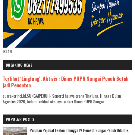
IKLAN
BREAKING NEWS
Terlihat 'Linglung', Aktivis : Dinas PUPR Sungai Penuh Betah
jadi Penonton
suarakerinci.id,SUNGAIPENUH- Seperti halnya orang 'linglung, Hingga Bulan
Agustus 2026, belum terlihat aksi nyata dari Dinas PUPR Sungai...
POPULAR POSTS
Puluhan Pejabat Eselon II hingga IV Pemkot Sungai Penuh Dilantik,