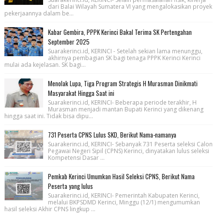
dari Balai Wilayah Sumatera VI yang mengalokasikan proyek
pekerjaannya dalam be...
Kabar Gembira, PPPK Kerinci Bakal Terima SK Pertengahan
September 2025
Suarakerinci.id, KERINCI - Setelah sekian lama menunggu,
akhirnya pembagian SK bagi tenaga PPPK Kerinci Kerinci
mulai ada kejelasan. SK bagi...
Menolak Lupa, Tiga Program Strategis H Murasman Dinikmati
Masyarakat Hingga Saat ini
Suarakerinci.id, KERINCI- Beberapa periode terakhir, H
Murasman menjadi mantan Bupati Kerinci yang dikenang
hingga saat ini. Tidak bisa dipu...
731 Peserta CPNS Lulus SKD, Berikut Nama-namanya
Suarakerinci.id, KERINCI- Sebanyak 731 Peserta seleksi Calon
Pegawai Negeri Sipil (CPNS) Kerinci, dinyatakan lulus seleksi
Kompetensi Dasar ...
Pemkab Kerinci Umumkan Hasil Seleksi CPNS, Berikut Nama
Peserta yang lulus
Suarakerinci.id, KERINCI- Pemerintah Kabupaten Kerinci,
melalui BKPSDMD Kerinci, Minggu (12/1) mengumumkan
hasil seleksi Akhir CPNS lingkup ...