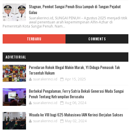
Stagnan, Pemkot Sungai Penuh Bisa Lumpuh di Tangan Pejabat
Galau
Suarakerinci.id, SUNGAI PENUH – Agustus 2025 menjadi titik
awal penentuan arah kepemimpinan Alfin-Azhar di
Pemerintah Kota Sungai Penuh. Nam...
TERBARU
COMMENTS
ADVETORIAL
Peredaran Rokok Illegal Makin Marak, YI Diduga Pemasok Tak
Tersentuh Hukum
suarakerinci.id
Apr 15, 2025
Berbekal Pengalaman, Ferry Satria Bekali Generasi Muda Sungai
Penuh Tentang Ketrampilan Berusaha
suarakerinci.id
Aug 06, 2024
Wisuda ke VIII bagi 625 Mahasiswa IAIN Kerinci Berjalan Sukses
suarakerinci.id
May 02, 2024