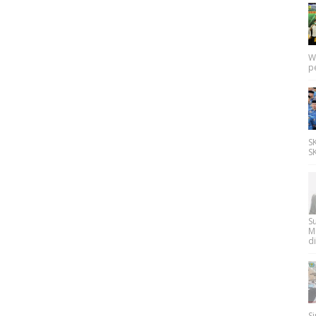
W
p
SK
SK
Su
M
di
Si