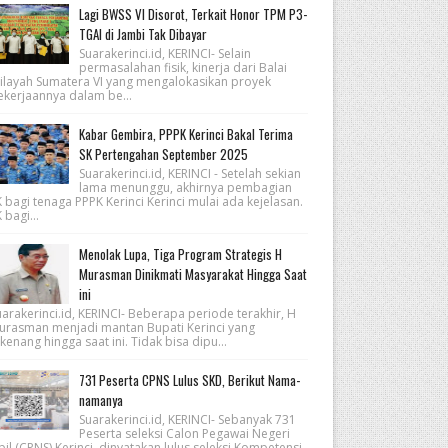
Lagi BWSS VI Disorot, Terkait Honor TPM P3-
TGAI di Jambi Tak Dibayar
Suarakerinci.id, KERINCI- Selain
permasalahan fisik, kinerja dari Balai
ilayah Sumatera VI yang mengalokasikan proyek
ekerjaannya dalam be...
Kabar Gembira, PPPK Kerinci Bakal Terima
SK Pertengahan September 2025
Suarakerinci.id, KERINCI - Setelah sekian
lama menunggu, akhirnya pembagian
 bagi tenaga PPPK Kerinci Kerinci mulai ada kejelasan.
 bagi...
Menolak Lupa, Tiga Program Strategis H
Murasman Dinikmati Masyarakat Hingga Saat
ini
arakerinci.id, KERINCI- Beberapa periode terakhir, H
urasman menjadi mantan Bupati Kerinci yang
kenang hingga saat ini. Tidak bisa dipu...
731 Peserta CPNS Lulus SKD, Berikut Nama-
namanya
Suarakerinci.id, KERINCI- Sebanyak 731
Peserta seleksi Calon Pegawai Negeri
pil (CPNS) Kerinci, dinyatakan lulus seleksi Kompetensi