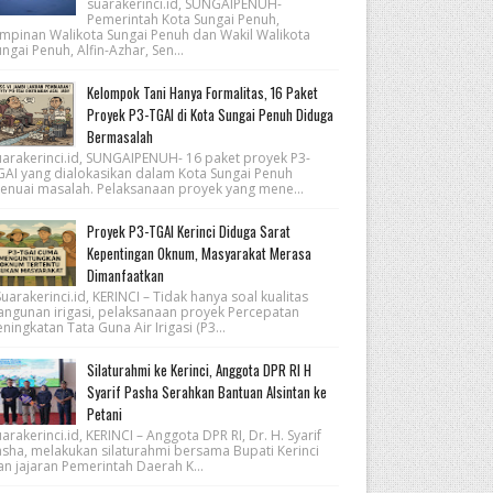
suarakerinci.id, SUNGAIPENUH-
Pemerintah Kota Sungai Penuh,
impinan Walikota Sungai Penuh dan Wakil Walikota
ngai Penuh, Alfin-Azhar, Sen...
Kelompok Tani Hanya Formalitas, 16 Paket
Proyek P3-TGAI di Kota Sungai Penuh Diduga
Bermasalah
uarakerinci.id, SUNGAIPENUH- 16 paket proyek P3-
GAI yang dialokasikan dalam Kota Sungai Penuh
enuai masalah. Pelaksanaan proyek yang mene...
Proyek P3-TGAI Kerinci Diduga Sarat
Kepentingan Oknum, Masyarakat Merasa
Dimanfaatkan
arakerinci.id, KERINCI – Tidak hanya soal kualitas
angunan irigasi, pelaksanaan proyek Percepatan
ningkatan Tata Guna Air Irigasi (P3...
Silaturahmi ke Kerinci, Anggota DPR RI H
Syarif Pasha Serahkan Bantuan Alsintan ke
Petani
arakerinci.id, KERINCI – Anggota DPR RI, Dr. H. Syarif
asha, melakukan silaturahmi bersama Bupati Kerinci
an jajaran Pemerintah Daerah K...