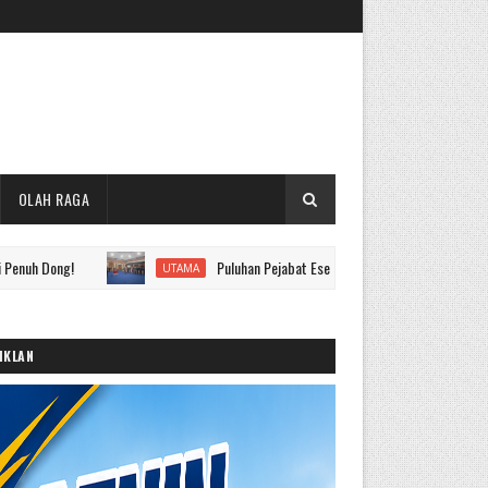
OLAH RAGA
Puluhan Pejabat Eselon II hingga IV Pemkot Sungai Penuh Dil
UTAMA
IKLAN