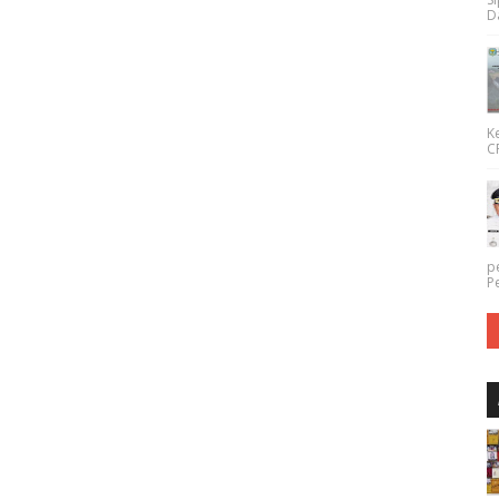
Da
K
CP
p
P