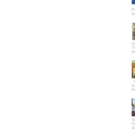
P
Su
s
T
m
Su
b
Pe
su
F
d