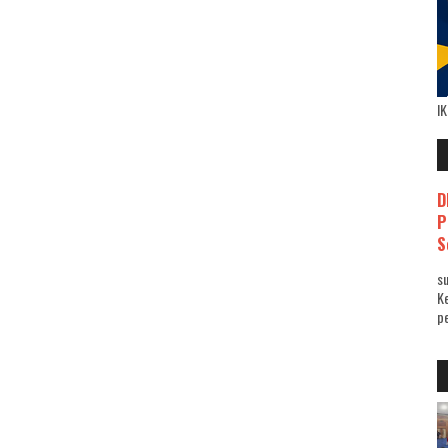
I
D
P
S
su
K
pe