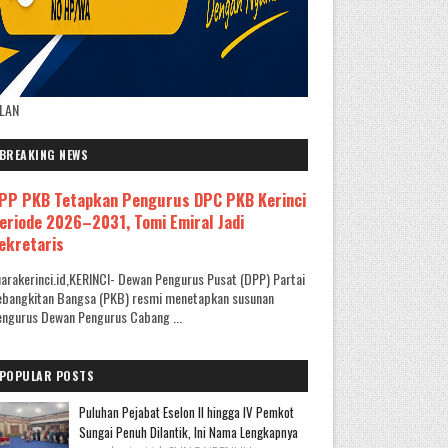
KLAN
BREAKING NEWS
PP PKB Tetapkan Pengurus DPC PKB Kerinci
eriode 2026–2031, Tomi Emiral Jadi
ekretaris
arakerinci.id,KERINCI- Dewan Pengurus Pusat (DPP) Partai
ebangkitan Bangsa (PKB) resmi menetapkan susunan
ngurus Dewan Pengurus Cabang ...
POPULAR POSTS
Puluhan Pejabat Eselon II hingga IV Pemkot
Sungai Penuh Dilantik, Ini Nama Lengkapnya