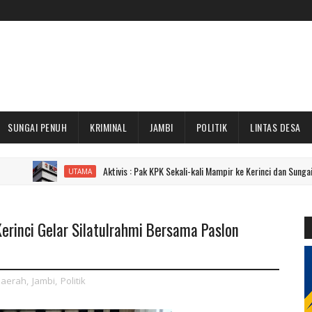
SUNGAI PENUH
KRIMINAL
JAMBI
POLITIK
LINTAS DESA
Aktivis : Pak KPK Sekali-kali Mampir ke Kerinci dan Sungai Penuh Dong!
UTAMA
erinci Gelar Silatulrahmi Bersama Paslon
aerah
,
Jambi
,
Politik