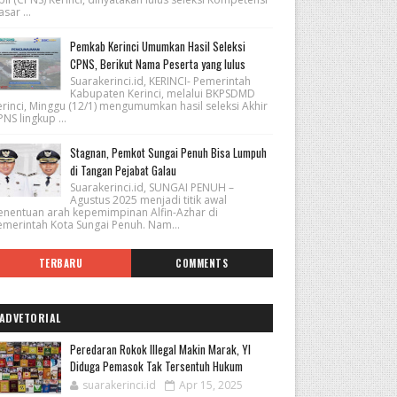
sar ...
Pemkab Kerinci Umumkan Hasil Seleksi
CPNS, Berikut Nama Peserta yang lulus
Suarakerinci.id, KERINCI- Pemerintah
Kabupaten Kerinci, melalui BKPSDMD
erinci, Minggu (12/1) mengumumkan hasil seleksi Akhir
NS lingkup ...
Stagnan, Pemkot Sungai Penuh Bisa Lumpuh
di Tangan Pejabat Galau
Suarakerinci.id, SUNGAI PENUH –
Agustus 2025 menjadi titik awal
enentuan arah kepemimpinan Alfin-Azhar di
emerintah Kota Sungai Penuh. Nam...
TERBARU
COMMENTS
ADVETORIAL
Peredaran Rokok Illegal Makin Marak, YI
Diduga Pemasok Tak Tersentuh Hukum
suarakerinci.id
Apr 15, 2025