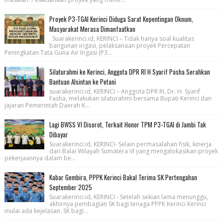
Proyek P3-TGAI Kerinci Diduga Sarat Kepentingan Oknum,
Masyarakat Merasa Dimanfaatkan
Suarakerinci.id, KERINCI – Tidak hanya soal kualitas
bangunan irigasi, pelaksanaan proyek Percepatan
Peningkatan Tata Guna Air Irigasi (P3...
Silaturahmi ke Kerinci, Anggota DPR RI H Syarif Pasha Serahkan
Bantuan Alsintan ke Petani
suarakerinci.id, KERINCI – Anggota DPR RI, Dr. H. Syarif
Fasha, melakukan silaturahmi bersama Bupati Kerinci dan
jajaran Pemerintah Daerah K...
Lagi BWSS VI Disorot, Terkait Honor TPM P3-TGAI di Jambi Tak
Dibayar
Suarakerinci.id, KERINCI- Selain permasalahan fisik, kinerja
dari Balai Wilayah Sumatera VI yang mengalokasikan proyek
pekerjaannya dalam be...
Kabar Gembira, PPPK Kerinci Bakal Terima SK Pertengahan
September 2025
Suarakerinci.id, KERINCI - Setelah sekian lama menunggu,
akhirnya pembagian SK bagi tenaga PPPK Kerinci Kerinci
mulai ada kejelasan. SK bagi...