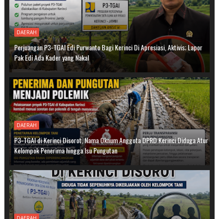
DAERAH
Perjuangan P3-TGAI Edi Purwanto Bagi Kerinci Di Apresiasi, Aktivis; Lapor
Pak Edi Ada Kader yang Nakal
DAERAH
P3-TGAI di Kerinci Disorot, Nama Oknum Anggota DPRD Kerinci Diduga Atur
Kelompok Penerima hingga Isu Pungutan
DAERAH