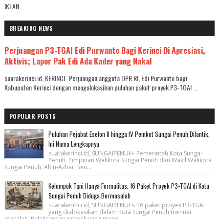
IKLAN
BREAKING NEWS
Perjuangan P3-TGAI Edi Purwanto Bagi Kerinci Di Apresiasi,
Aktivis; Lapor Pak Edi Ada Kader yang Nakal
suarakerinci.id, KERINCI- Perjuangan anggota DPR RI, Edi Purwanto bagi
Kabupaten Kerinci dengan mengalokasikan puluhan paket proyek P3-TGAI ...
POPULAR POSTS
Puluhan Pejabat Eselon II hingga IV Pemkot Sungai Penuh Dilantik,
Ini Nama Lengkapnya
suarakerinci.id, SUNGAIPENUH- Pemerintah Kota Sungai
Penuh, Pimpinan Walikota Sungai Penuh dan Wakil Walikota
Sungai Penuh, Alfin-Azhar, Sen...
Kelompok Tani Hanya Formalitas, 16 Paket Proyek P3-TGAI di Kota
Sungai Penuh Diduga Bermasalah
suarakerinci.id, SUNGAIPENUH- 16 paket proyek P3-TGAI
yang dialokasikan dalam Kota Sungai Penuh menuai
masalah. Pelaksanaan proyek yang mene...