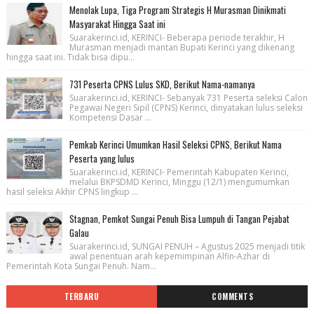
Menolak Lupa, Tiga Program Strategis H Murasman Dinikmati
Masyarakat Hingga Saat ini
Suarakerinci.id, KERINCI- Beberapa periode terakhir, H
Murasman menjadi mantan Bupati Kerinci yang dikenang
hingga saat ini. Tidak bisa dipu...
731 Peserta CPNS Lulus SKD, Berikut Nama-namanya
Suarakerinci.id, KERINCI- Sebanyak 731 Peserta seleksi Calon
Pegawai Negeri Sipil (CPNS) Kerinci, dinyatakan lulus seleksi
Kompetensi Dasar ...
Pemkab Kerinci Umumkan Hasil Seleksi CPNS, Berikut Nama
Peserta yang lulus
Suarakerinci.id, KERINCI- Pemerintah Kabupaten Kerinci,
melalui BKPSDMD Kerinci, Minggu (12/1) mengumumkan
hasil seleksi Akhir CPNS lingkup ...
Stagnan, Pemkot Sungai Penuh Bisa Lumpuh di Tangan Pejabat
Galau
Suarakerinci.id, SUNGAI PENUH – Agustus 2025 menjadi titik
awal penentuan arah kepemimpinan Alfin-Azhar di
Pemerintah Kota Sungai Penuh. Nam...
TERBARU
COMMENTS