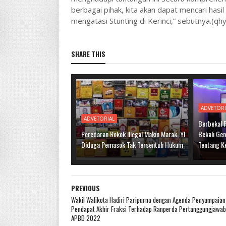
berbagai pihak, kita akan dapat mencari hasi
mengatasi Stunting di Kerinci,” sebutnya.(qhy
SHARE THIS
ADVETORI
ADVETORIAL
Berbekal 
Peredaran Rokok Illegal Makin Marak, YI
Bekali Ge
Diduga Pemasok Tak Tersentuh Hukum
Tentang K
PREVIOUS
Wakil Walikota Hadiri Paripurna dengan Agenda Penyampaian
Pendapat Akhir Fraksi Terhadap Ranperda Pertanggungjawa
APBD 2022