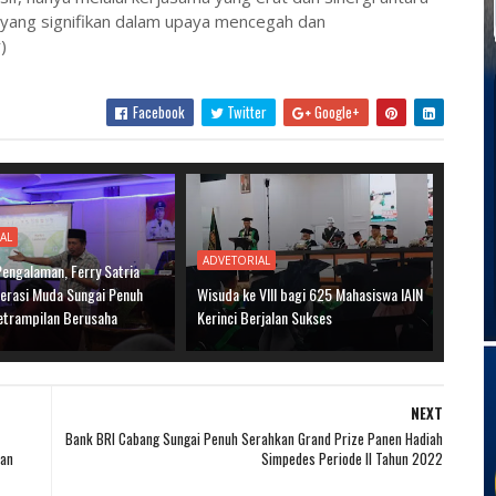
l yang signifikan dalam upaya mencegah dan
)
Facebook
Twitter
Google+
AL
ADVETORIAL
Pengalaman, Ferry Satria
nerasi Muda Sungai Penuh
Wisuda ke VIII bagi 625 Mahasiswa IAIN
etrampilan Berusaha
Kerinci Berjalan Sukses
NEXT
Bank BRI Cabang Sungai Penuh Serahkan Grand Prize Panen Hadiah
ban
Simpedes Periode II Tahun 2022