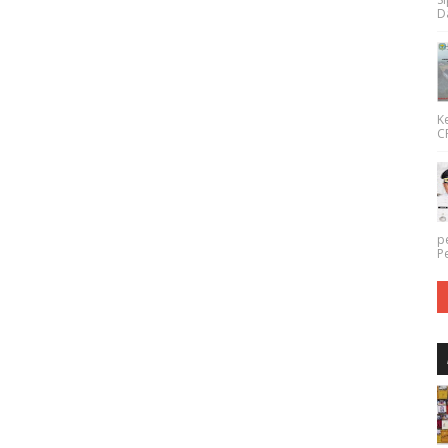
Da
K
CP
p
P