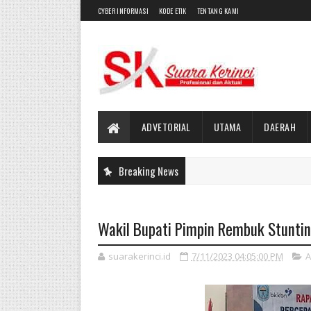
CYBER INFORMASI
KODE ETIK
TENTANG KAMI
ADVETORIAL
UTAMA
DAERAH
Breaking News
Wakil Bupati Pimpin Rembuk Stuntin
suarakerinci.id
7/11/2023 04:05:00 PM
A