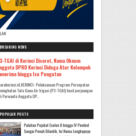
KLAN
BREAKING NEWS
3-TGAI di Kerinci Disorot, Nama Oknum
nggota DPRD Kerinci Diduga Atur Kelompok
enerima hingga Isu Pungutan
arakerinci.id,KERINCI- Pelaksanaan Program Percepatan
ningkatan Tata Guna Air Irigasi (P3-TGAI) hasil perjuangan
i Purwanto Anggota DP...
POPULAR POSTS
Puluhan Pejabat Eselon II hingga IV Pemkot
Sungai Penuh Dilantik, Ini Nama Lengkapnya