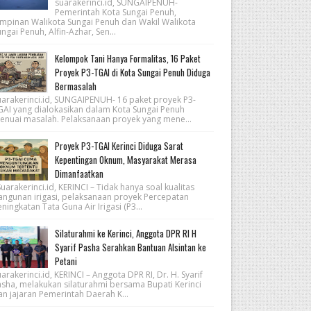
suarakerinci.id, SUNGAIPENUH-
Pemerintah Kota Sungai Penuh,
impinan Walikota Sungai Penuh dan Wakil Walikota
ngai Penuh, Alfin-Azhar, Sen...
Kelompok Tani Hanya Formalitas, 16 Paket
Proyek P3-TGAI di Kota Sungai Penuh Diduga
Bermasalah
uarakerinci.id, SUNGAIPENUH- 16 paket proyek P3-
GAI yang dialokasikan dalam Kota Sungai Penuh
enuai masalah. Pelaksanaan proyek yang mene...
Proyek P3-TGAI Kerinci Diduga Sarat
Kepentingan Oknum, Masyarakat Merasa
Dimanfaatkan
arakerinci.id, KERINCI – Tidak hanya soal kualitas
angunan irigasi, pelaksanaan proyek Percepatan
ningkatan Tata Guna Air Irigasi (P3...
Silaturahmi ke Kerinci, Anggota DPR RI H
Syarif Pasha Serahkan Bantuan Alsintan ke
Petani
arakerinci.id, KERINCI – Anggota DPR RI, Dr. H. Syarif
asha, melakukan silaturahmi bersama Bupati Kerinci
an jajaran Pemerintah Daerah K...