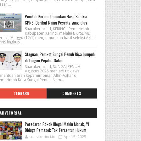
sar ...
Pemkab Kerinci Umumkan Hasil Seleksi
CPNS, Berikut Nama Peserta yang lulus
Suarakerinci.id, KERINCI- Pemerintah
Kabupaten Kerinci, melalui BKPSDMD
erinci, Minggu (12/1) mengumumkan hasil seleksi Akhir
NS lingkup ...
Stagnan, Pemkot Sungai Penuh Bisa Lumpuh
di Tangan Pejabat Galau
Suarakerinci.id, SUNGAI PENUH –
Agustus 2025 menjadi titik awal
enentuan arah kepemimpinan Alfin-Azhar di
emerintah Kota Sungai Penuh. Nam...
TERBARU
COMMENTS
ADVETORIAL
Peredaran Rokok Illegal Makin Marak, YI
Diduga Pemasok Tak Tersentuh Hukum
suarakerinci.id
Apr 15, 2025