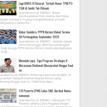
Lagi BWSS VI Disorot, Terkait Honor TPM P3-
TGAI di Jambi Tak Dibayar
Suarakerinci.id, KERINCI- Selain
permasalahan fisik, kinerja dari Balai
ilayah Sumatera VI yang mengalokasikan proyek
ekerjaannya dalam be...
Kabar Gembira, PPPK Kerinci Bakal Terima
SK Pertengahan September 2025
Suarakerinci.id, KERINCI - Setelah sekian
lama menunggu, akhirnya pembagian
 bagi tenaga PPPK Kerinci Kerinci mulai ada kejelasan.
 bagi...
Menolak Lupa, Tiga Program Strategis H
Murasman Dinikmati Masyarakat Hingga Saat
ini
arakerinci.id, KERINCI- Beberapa periode terakhir, H
urasman menjadi mantan Bupati Kerinci yang
kenang hingga saat ini. Tidak bisa dipu...
731 Peserta CPNS Lulus SKD, Berikut Nama-
namanya
Suarakerinci.id, KERINCI- Sebanyak 731
Peserta seleksi Calon Pegawai Negeri
pil (CPNS) Kerinci, dinyatakan lulus seleksi Kompetensi