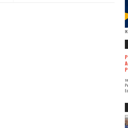
I
P
A
P
su
Pe
Ed