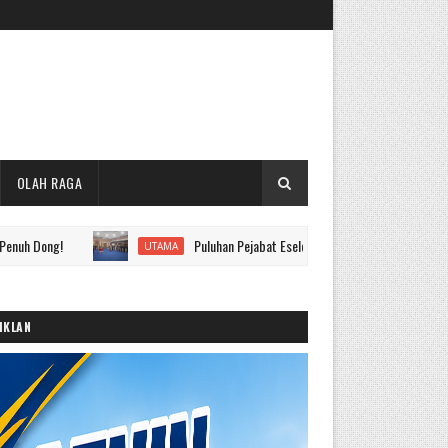
OLAH RAGA
Puluhan Pejabat Eselon II hingga IV Pemkot Sungai Penuh Dila
UTAMA
IKLAN