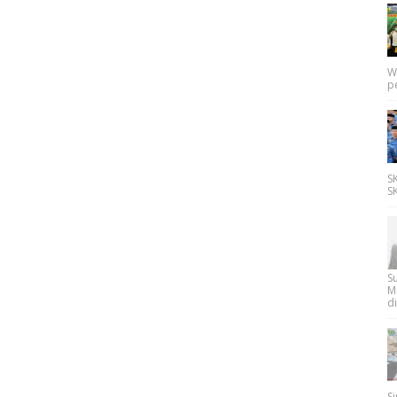
W
p
SK
SK
Su
M
di
Si