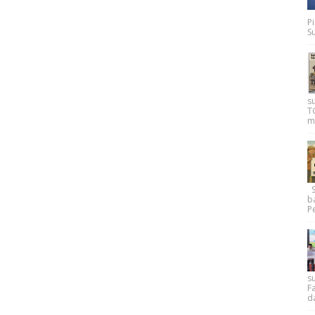
P
Su
s
T
m
Su
b
Pe
su
F
d