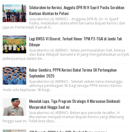
Silaturahmi ke Kerinci, Anggota DPR RI H Syarif Pasha Serahkan
Bantuan Alsintan ke Petani
suarakerinci.id, KERINCI – Anggota DPR RI, Dr. H. Syarif
Fasha, melakukan silaturahmi bersama Bupati Kerinci dan
jajaran Pemerintah Daerah K...
Lagi BWSS VI Disorot, Terkait Honor TPM P3-TGAI di Jambi Tak
Dibayar
Suarakerinci.id, KERINCI- Selain permasalahan fisik, kinerja
dari Balai Wilayah Sumatera VI yang mengalokasikan proyek
pekerjaannya dalam be...
Kabar Gembira, PPPK Kerinci Bakal Terima SK Pertengahan
September 2025
Suarakerinci.id, KERINCI - Setelah sekian lama menunggu,
akhirnya pembagian SK bagi tenaga PPPK Kerinci Kerinci
mulai ada kejelasan. SK bagi...
Menolak Lupa, Tiga Program Strategis H Murasman Dinikmati
Masyarakat Hingga Saat ini
Suarakerinci.id, KERINCI- Beberapa periode terakhir, H
Murasman menjadi mantan Bupati Kerinci yang dikenang
hingga saat ini. Tidak bisa dipu...