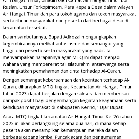
Air Hangat Timur, dihadiri oleh Camat Air Hangat Timur Edi
Ruslan, Unsur Forkopimcam, Para Kepala Desa dalam wilayah
Air Hangat Timur dan para tokoh agama dan tokoh masyarakat
serta ribuan masyarakat dan peserta dari berbagai desa
di
kecamatan tersebut.
Dalam sambutannya, Bupati Adirozal mengungkapkan
kegembiraannya melihat antusiasme dan semangat yang
tinggi dari peserta serta masyarakat yang hadir. Ia
menyampaikan harapannya agar MTQ ini dapat menjadi
wahana yang mempererat tali silaturahmi antarwarga serta
meningkatkan pemahaman dan cinta terhadap Al-Quran.
Dengan semangat kebersamaan dan kecintaan terhadap Al-
Quran, diharapkan MTQ tingkat Kecamatan Air Hangat Timur
tahun 2023 dapat berjalan dengan sukses dan memberikan
dampak positif bagi pengembangan kegiatan keagamaan serta
kehidupan masyarakat di Kabupaten Kerinci," Ujar Bupati
Acara MTQ tingkat kecamatan Air Hangat Timur Ke-26 tahun
2023 ini akan berlangsung selama dua hari, di mana setiap
peserta akan menampilkan kemampuan mereka dalam
berbagai cabang lomba. Puncak acara dan pengumuman