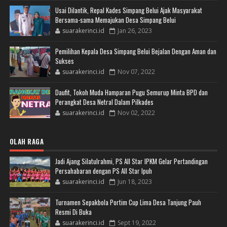
Usai Dilantik, Repal Kades Simpang Belui Ajak Masyarakat
Bersama-sama Memajukan Desa Simpang Belui
suarakerinci.id
Jan 26, 2023
Pemilihan Kepala Desa Simpang Belui Bejalan Dengan Aman dan
Sukses
suarakerinci.id
Nov 07, 2022
Daufit, Tokoh Muda Hamparan Pugu Semurup Minta BPD dan
Perangkat Desa Netral Dalam Pilkades
suarakerinci.id
Nov 02, 2022
OLAH RAGA
Jadi Ajang Silatulrahmi, PS All Star IPKM Gelar Pertandingan
Persahabaran dengan PS All Star Ipuh
suarakerinci.id
Jun 18, 2023
Turnamen Sepakbola Portim Cup Lima Desa Tanjung Pauh
Resmi Di Buka
suarakerinci.id
Sept 19, 2022