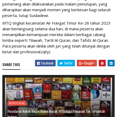
pemenang akan dilaksanakan pada malam penutupan, yang
diharapkan akan menjadi momen yang berkesan bagi seluruh
peserta, tutup Susiladewi.
MTQ tingkat kecamatan Air Hangat Timur Ke-26 tahun 2023
akan berlangsung selama dua hari, di mana peserta akan
menampilkan kemampuan mereka dalam berbagai cabang
lomba seperti Tilawah, Tartil Al-Quran, dan Tafidz Al-Quran.
Para peserta akan dinilai oleh juri yang telah ditunjuk dengan
ketat dan profesional.(qhy)
Facebook
Twitter
Google+
SHARE THIS
ADVETORIAL
Peredaran Rokok Illegal Makin Marak, YI Diduga Pemasok Tak Tersentuh
Hukum