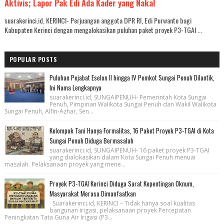
Aktivis; Lapor Pak Edi Ada Kader yang Nakal
suarakerinci.id, KERINCI- Perjuangan anggota DPR RI, Edi Purwanto bagi
Kabupaten Kerinci dengan mengalokasikan puluhan paket proyek P3-TGAI ...
POPULAR POSTS
Puluhan Pejabat Eselon II hingga IV Pemkot Sungai Penuh Dilantik,
Ini Nama Lengkapnya
suarakerinci.id, SUNGAIPENUH- Pemerintah Kota Sungai
Penuh, Pimpinan Walikota Sungai Penuh dan Wakil Walikota
Sungai Penuh, Alfin-Azhar, Sen...
Kelompok Tani Hanya Formalitas, 16 Paket Proyek P3-TGAI di Kota
Sungai Penuh Diduga Bermasalah
suarakerinci.id, SUNGAIPENUH- 16 paket proyek P3-TGAI
yang dialokasikan dalam Kota Sungai Penuh menuai
masalah. Pelaksanaan proyek yang mene...
Proyek P3-TGAI Kerinci Diduga Sarat Kepentingan Oknum,
Masyarakat Merasa Dimanfaatkan
Suarakerinci.id, KERINCI – Tidak hanya soal kualitas
bangunan irigasi, pelaksanaan proyek Percepatan
Peningkatan Tata Guna Air Irigasi (P3...