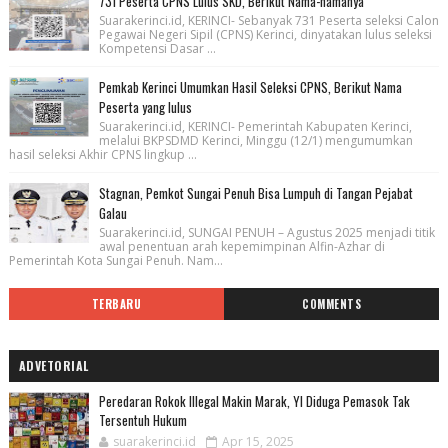
731 Peserta CPNS Lulus SKD, Berikut Nama-namanya
Suarakerinci.id, KERINCI- Sebanyak 731 Peserta seleksi Calon
Pegawai Negeri Sipil (CPNS) Kerinci, dinyatakan lulus seleksi
Kompetensi Dasar ...
Pemkab Kerinci Umumkan Hasil Seleksi CPNS, Berikut Nama
Peserta yang lulus
Suarakerinci.id, KERINCI- Pemerintah Kabupaten Kerinci,
melalui BKPSDMD Kerinci, Minggu (12/1) mengumumkan
hasil seleksi Akhir CPNS lingkup ...
Stagnan, Pemkot Sungai Penuh Bisa Lumpuh di Tangan Pejabat
Galau
Suarakerinci.id, SUNGAI PENUH – Agustus 2025 menjadi titik
awal penentuan arah kepemimpinan Alfin-Azhar di
Pemerintah Kota Sungai Penuh. Nam...
TERBARU
COMMENTS
ADVETORIAL
Peredaran Rokok Illegal Makin Marak, YI Diduga Pemasok Tak
Tersentuh Hukum
suarakerinci.id
Apr 15, 2025