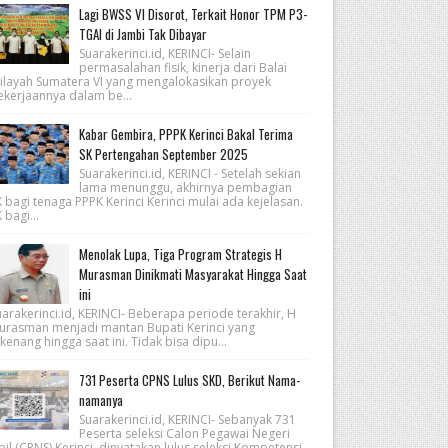
Lagi BWSS VI Disorot, Terkait Honor TPM P3-
TGAI di Jambi Tak Dibayar
Suarakerinci.id, KERINCI- Selain
permasalahan fisik, kinerja dari Balai
ilayah Sumatera VI yang mengalokasikan proyek
ekerjaannya dalam be...
Kabar Gembira, PPPK Kerinci Bakal Terima
SK Pertengahan September 2025
Suarakerinci.id, KERINCI - Setelah sekian
lama menunggu, akhirnya pembagian
 bagi tenaga PPPK Kerinci Kerinci mulai ada kejelasan.
 bagi...
Menolak Lupa, Tiga Program Strategis H
Murasman Dinikmati Masyarakat Hingga Saat
ini
arakerinci.id, KERINCI- Beberapa periode terakhir, H
urasman menjadi mantan Bupati Kerinci yang
kenang hingga saat ini. Tidak bisa dipu...
731 Peserta CPNS Lulus SKD, Berikut Nama-
namanya
Suarakerinci.id, KERINCI- Sebanyak 731
Peserta seleksi Calon Pegawai Negeri
pil (CPNS) Kerinci, dinyatakan lulus seleksi Kompetensi