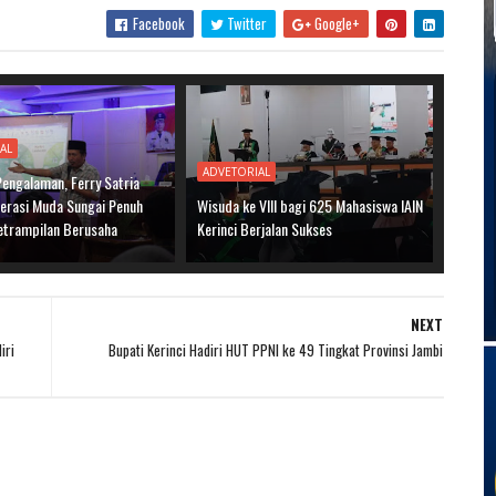
Facebook
Twitter
Google+
AL
ADVETORIAL
Pengalaman, Ferry Satria
nerasi Muda Sungai Penuh
Wisuda ke VIII bagi 625 Mahasiswa IAIN
etrampilan Berusaha
Kerinci Berjalan Sukses
NEXT
iri
Bupati Kerinci Hadiri HUT PPNI ke 49 Tingkat Provinsi Jambi