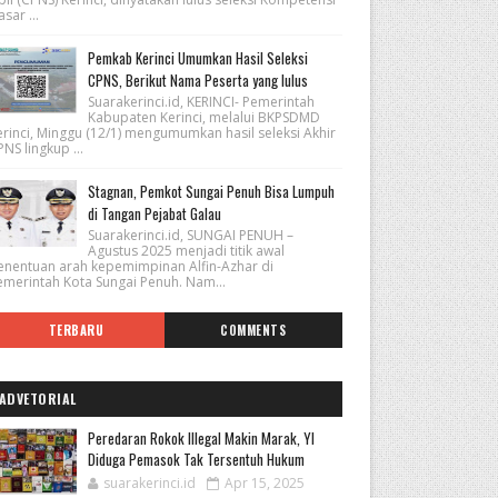
sar ...
Pemkab Kerinci Umumkan Hasil Seleksi
CPNS, Berikut Nama Peserta yang lulus
Suarakerinci.id, KERINCI- Pemerintah
Kabupaten Kerinci, melalui BKPSDMD
erinci, Minggu (12/1) mengumumkan hasil seleksi Akhir
NS lingkup ...
Stagnan, Pemkot Sungai Penuh Bisa Lumpuh
di Tangan Pejabat Galau
Suarakerinci.id, SUNGAI PENUH –
Agustus 2025 menjadi titik awal
enentuan arah kepemimpinan Alfin-Azhar di
emerintah Kota Sungai Penuh. Nam...
TERBARU
COMMENTS
ADVETORIAL
Peredaran Rokok Illegal Makin Marak, YI
Diduga Pemasok Tak Tersentuh Hukum
suarakerinci.id
Apr 15, 2025