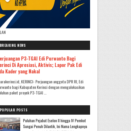
KLAN
BREAKING NEWS
erjuangan P3-TGAI Edi Purwanto Bagi
erinci Di Apresiasi, Aktivis; Lapor Pak Edi
da Kader yang Nakal
arakerinci.id, KERINCI- Perjuangan anggota DPR RI, Edi
rwanto bagi Kabupaten Kerinci dengan mengalokasikan
luhan paket proyek P3-TGAI ...
POPULAR POSTS
Puluhan Pejabat Eselon II hingga IV Pemkot
Sungai Penuh Dilantik, Ini Nama Lengkapnya