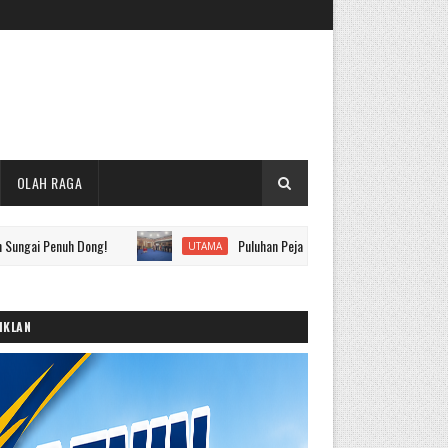
OLAH RAGA
uh Dong!
Puluhan Pejabat Eselon II hingga IV Pemkot Sungai Pe
UTAMA
IKLAN