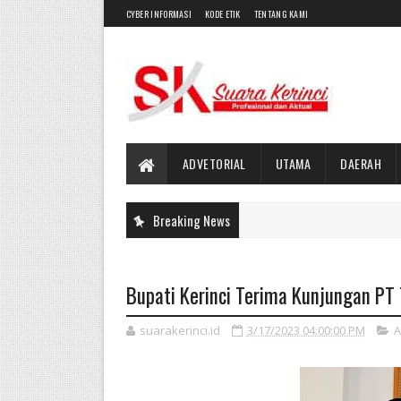
CYBER INFORMASI
KODE ETIK
TENTANG KAMI
ADVETORIAL
UTAMA
DAERAH
Breaking News
Bupati Kerinci Terima Kunjungan PT
suarakerinci.id
3/17/2023 04:00:00 PM
A