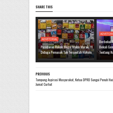
SHARE THIS
ADVETORI
ADVETORIAL
Berbekal 
Peredaran Rokok Illegal Makin Marak, YI
Bekali Ge
Diduga Pemasok Tak Tersentuh Hukum
Tentang K
PREVIOUS
Tampung Aspirasi Masyarakat, Ketua DPRD Sungai Penuh Had
Jumat Curhat