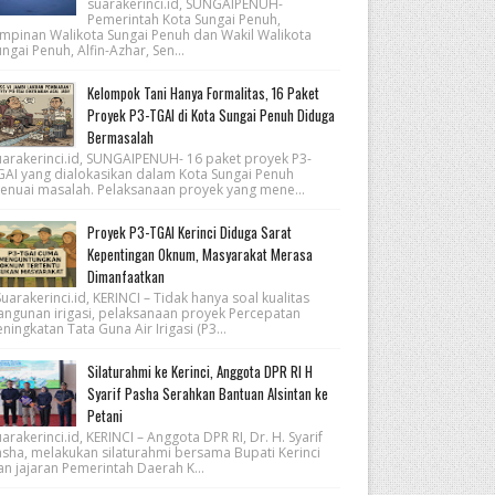
suarakerinci.id, SUNGAIPENUH-
Pemerintah Kota Sungai Penuh,
impinan Walikota Sungai Penuh dan Wakil Walikota
ngai Penuh, Alfin-Azhar, Sen...
Kelompok Tani Hanya Formalitas, 16 Paket
Proyek P3-TGAI di Kota Sungai Penuh Diduga
Bermasalah
uarakerinci.id, SUNGAIPENUH- 16 paket proyek P3-
GAI yang dialokasikan dalam Kota Sungai Penuh
enuai masalah. Pelaksanaan proyek yang mene...
Proyek P3-TGAI Kerinci Diduga Sarat
Kepentingan Oknum, Masyarakat Merasa
Dimanfaatkan
arakerinci.id, KERINCI – Tidak hanya soal kualitas
angunan irigasi, pelaksanaan proyek Percepatan
ningkatan Tata Guna Air Irigasi (P3...
Silaturahmi ke Kerinci, Anggota DPR RI H
Syarif Pasha Serahkan Bantuan Alsintan ke
Petani
arakerinci.id, KERINCI – Anggota DPR RI, Dr. H. Syarif
asha, melakukan silaturahmi bersama Bupati Kerinci
an jajaran Pemerintah Daerah K...