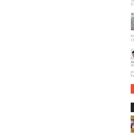
Da
K
CP
p
P