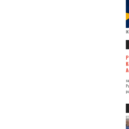
I
P
K
A
su
Pu
pu