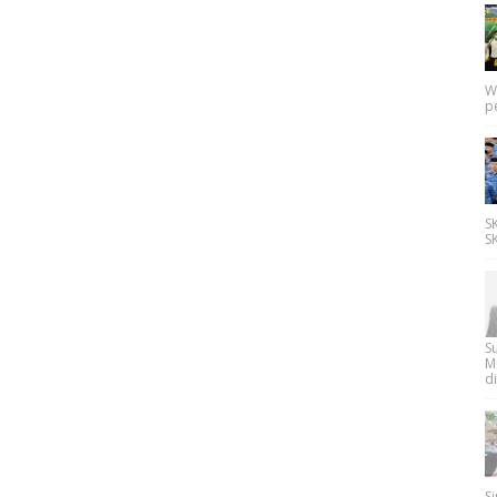
W
p
SK
SK
Su
M
di
Si