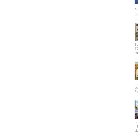
P
Su
s
T
m
Su
b
Pe
su
F
d