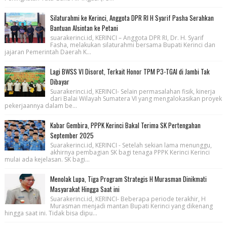
Silaturahmi ke Kerinci, Anggota DPR RI H Syarif Pasha Serahkan
Bantuan Alsintan ke Petani
suarakerinci.id, KERINCI – Anggota DPR RI, Dr. H. Syarif
Fasha, melakukan silaturahmi bersama Bupati Kerinci dan
jajaran Pemerintah Daerah K...
Lagi BWSS VI Disorot, Terkait Honor TPM P3-TGAI di Jambi Tak
Dibayar
Suarakerinci.id, KERINCI- Selain permasalahan fisik, kinerja
dari Balai Wilayah Sumatera VI yang mengalokasikan proyek
pekerjaannya dalam be...
Kabar Gembira, PPPK Kerinci Bakal Terima SK Pertengahan
September 2025
Suarakerinci.id, KERINCI - Setelah sekian lama menunggu,
akhirnya pembagian SK bagi tenaga PPPK Kerinci Kerinci
mulai ada kejelasan. SK bagi...
Menolak Lupa, Tiga Program Strategis H Murasman Dinikmati
Masyarakat Hingga Saat ini
Suarakerinci.id, KERINCI- Beberapa periode terakhir, H
Murasman menjadi mantan Bupati Kerinci yang dikenang
hingga saat ini. Tidak bisa dipu...