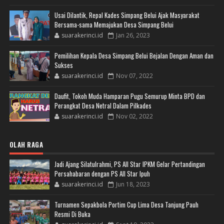
Usai Dilantik, Repal Kades Simpang Belui Ajak Masyarakat
Bersama-sama Memajukan Desa Simpang Belui
suarakerinci.id
Jan 26, 2023
Pemilihan Kepala Desa Simpang Belui Bejalan Dengan Aman dan
Sukses
suarakerinci.id
Nov 07, 2022
Daufit, Tokoh Muda Hamparan Pugu Semurup Minta BPD dan
Perangkat Desa Netral Dalam Pilkades
suarakerinci.id
Nov 02, 2022
OLAH RAGA
Jadi Ajang Silatulrahmi, PS All Star IPKM Gelar Pertandingan
Persahabaran dengan PS All Star Ipuh
suarakerinci.id
Jun 18, 2023
Turnamen Sepakbola Portim Cup Lima Desa Tanjung Pauh
Resmi Di Buka