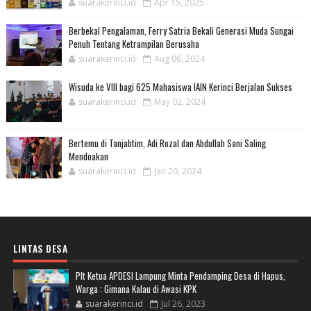
suarakerinci.id
Apr 15, 2025
Berbekal Pengalaman, Ferry Satria Bekali Generasi Muda Sungai
Penuh Tentang Ketrampilan Berusaha
suarakerinci.id
Aug 06, 2024
Wisuda ke VIII bagi 625 Mahasiswa IAIN Kerinci Berjalan Sukses
suarakerinci.id
May 02, 2024
Bertemu di Tanjabtim, Adi Rozal dan Abdullah Sani Saling
Mendoakan
suarakerinci.id
Jan 20, 2024
LINTAS DESA
Plt Ketua APDESI Lampung Minta Pendamping Desa di Hapus,
Warga : Gimana Kalau di Awasi KPK
suarakerinci.id
Jul 26, 2023