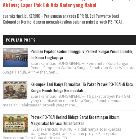
Aktivis; Lapor Pak Edi Ada Kader yang Nakal
suarakerinci.id, KERINCI- Perjuangan anggota DPR RI, Edi Purwanto bagi
Kabupaten Kerinci dengan mengalokasikan puluhan paket proyek P3-TGAI ...
POPULAR POSTS
Puluhan Pejabat Eselon II hingga IV Pemkot Sungai Penuh Dilantik,
Ini Nama Lengkapnya
suarakerinci.id, SUNGAIPENUH- Pemerintah Kota Sungai
Penuh, Pimpinan Walikota Sungai Penuh dan Wakil Walikota
Sungai Penuh, Alfin-Azhar, Sen...
Kelompok Tani Hanya Formalitas, 16 Paket Proyek P3-TGAI di Kota
Sungai Penuh Diduga Bermasalah
suarakerinci.id, SUNGAIPENUH- 16 paket proyek P3-TGAI
yang dialokasikan dalam Kota Sungai Penuh menuai
masalah. Pelaksanaan proyek yang mene...
Proyek P3-TGAI Kerinci Diduga Sarat Kepentingan Oknum,
Masyarakat Merasa Dimanfaatkan
Suarakerinci.id, KERINCI – Tidak hanya soal kualitas
bangunan irigasi, pelaksanaan proyek Percepatan
Peningkatan Tata Guna Air Irigasi (P3...