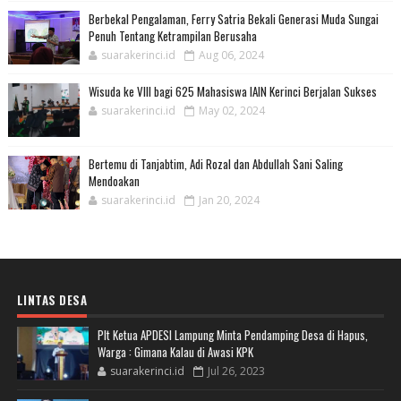
Berbekal Pengalaman, Ferry Satria Bekali Generasi Muda Sungai
Penuh Tentang Ketrampilan Berusaha
suarakerinci.id
Aug 06, 2024
Wisuda ke VIII bagi 625 Mahasiswa IAIN Kerinci Berjalan Sukses
suarakerinci.id
May 02, 2024
Bertemu di Tanjabtim, Adi Rozal dan Abdullah Sani Saling
Mendoakan
suarakerinci.id
Jan 20, 2024
LINTAS DESA
Plt Ketua APDESI Lampung Minta Pendamping Desa di Hapus,
Warga : Gimana Kalau di Awasi KPK
suarakerinci.id
Jul 26, 2023