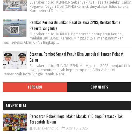
Suarakerinci.id, KERINCI- Sebanyak 731 Peserta seleksi Calon
Pegawai Negeri Sipil (CPNS) Kerinci, dinyatakan lulus seleksi
Kompetensi Dasar ...
Pemkab Kerinci Umumkan Hasil Seleksi CPNS, Berikut Nama
Peserta yang lulus
Suarakerinci.id, KERINCI- Pemerintah Kabupaten Kerinci,
melalui BKPSDMD Kerinci, Minggu (12/1) mengumumkan
hasil seleksi Akhir CPNS lingkup ...
Stagnan, Pemkot Sungai Penuh Bisa Lumpuh di Tangan Pejabat
Galau
Suarakerinci.id, SUNGAI PENUH – Agustus 2025 menjadi titik
awal penentuan arah kepemimpinan Alfin-Azhar di
Pemerintah Kota Sungai Penuh. Nam...
TERBARU
COMMENTS
ADVETORIAL
Peredaran Rokok Illegal Makin Marak, YI Diduga Pemasok Tak
Tersentuh Hukum
suarakerinci.id
Apr 15, 2025