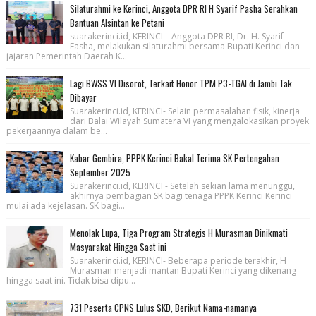
Silaturahmi ke Kerinci, Anggota DPR RI H Syarif Pasha Serahkan
Bantuan Alsintan ke Petani
suarakerinci.id, KERINCI – Anggota DPR RI, Dr. H. Syarif
Fasha, melakukan silaturahmi bersama Bupati Kerinci dan
jajaran Pemerintah Daerah K...
Lagi BWSS VI Disorot, Terkait Honor TPM P3-TGAI di Jambi Tak
Dibayar
Suarakerinci.id, KERINCI- Selain permasalahan fisik, kinerja
dari Balai Wilayah Sumatera VI yang mengalokasikan proyek
pekerjaannya dalam be...
Kabar Gembira, PPPK Kerinci Bakal Terima SK Pertengahan
September 2025
Suarakerinci.id, KERINCI - Setelah sekian lama menunggu,
akhirnya pembagian SK bagi tenaga PPPK Kerinci Kerinci
mulai ada kejelasan. SK bagi...
Menolak Lupa, Tiga Program Strategis H Murasman Dinikmati
Masyarakat Hingga Saat ini
Suarakerinci.id, KERINCI- Beberapa periode terakhir, H
Murasman menjadi mantan Bupati Kerinci yang dikenang
hingga saat ini. Tidak bisa dipu...
731 Peserta CPNS Lulus SKD, Berikut Nama-namanya