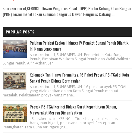
suarakerinci.id,KERINCI- Dewan Pengurus Pusat (DPP) Partai Kebangkitan Bangsa
(PKB) resmi menetapkan susunan pengurus Dewan Pengurus Cabang ...
POPULAR POSTS
Puluhan Pejabat Eselon II hingga IV Pemkot Sungai Penuh Dilantik,
Ini Nama Lengkapnya
suarakerinci.id, SUNGAIPENUH- Pemerintah Kota Sungai
Penuh, Pimpinan Walikota Sungai Penuh dan Wakil Walikota
Sungai Penuh, Alfin-Azhar, Sen...
Kelompok Tani Hanya Formalitas, 16 Paket Proyek P3-TGAI di Kota
Sungai Penuh Diduga Bermasalah
suarakerinci.id, SUNGAIPENUH- 16 paket proyek P3-TGAI
yang dialokasikan dalam Kota Sungai Penuh menuai
masalah. Pelaksanaan proyek yang mene...
Proyek P3-TGAI Kerinci Diduga Sarat Kepentingan Oknum,
Masyarakat Merasa Dimanfaatkan
Suarakerinci.id, KERINCI – Tidak hanya soal kualitas
bangunan irigasi, pelaksanaan proyek Percepatan
Peningkatan Tata Guna Air Irigasi (P3...