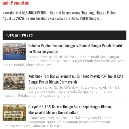
jadi Penonton
suarakerinci.id,SUNGAIPENUH- Seperti halnya orang 'linglung, Hingga Bulan
Agustus 2026, belum terlihat aksi nyata dari Dinas PUPR Sungai...
POPULAR POSTS
Puluhan Pejabat Eselon II hingga IV Pemkot Sungai Penuh Dilantik,
Ini Nama Lengkapnya
suarakerinci.id, SUNGAIPENUH- Pemerintah Kota Sungai
Penuh, Pimpinan Walikota Sungai Penuh dan Wakil Walikota
Sungai Penuh, Alfin-Azhar, Sen...
Kelompok Tani Hanya Formalitas, 16 Paket Proyek P3-TGAI di Kota
Sungai Penuh Diduga Bermasalah
suarakerinci.id, SUNGAIPENUH- 16 paket proyek P3-TGAI
yang dialokasikan dalam Kota Sungai Penuh menuai
masalah. Pelaksanaan proyek yang mene...
Proyek P3-TGAI Kerinci Diduga Sarat Kepentingan Oknum,
Masyarakat Merasa Dimanfaatkan
Suarakerinci.id, KERINCI – Tidak hanya soal kualitas
bangunan irigasi, pelaksanaan proyek Percepatan
Peningkatan Tata Guna Air Irigasi (P3...