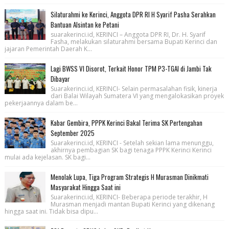
Silaturahmi ke Kerinci, Anggota DPR RI H Syarif Pasha Serahkan
Bantuan Alsintan ke Petani
suarakerinci.id, KERINCI – Anggota DPR RI, Dr. H. Syarif
Fasha, melakukan silaturahmi bersama Bupati Kerinci dan
jajaran Pemerintah Daerah K...
Lagi BWSS VI Disorot, Terkait Honor TPM P3-TGAI di Jambi Tak
Dibayar
Suarakerinci.id, KERINCI- Selain permasalahan fisik, kinerja
dari Balai Wilayah Sumatera VI yang mengalokasikan proyek
pekerjaannya dalam be...
Kabar Gembira, PPPK Kerinci Bakal Terima SK Pertengahan
September 2025
Suarakerinci.id, KERINCI - Setelah sekian lama menunggu,
akhirnya pembagian SK bagi tenaga PPPK Kerinci Kerinci
mulai ada kejelasan. SK bagi...
Menolak Lupa, Tiga Program Strategis H Murasman Dinikmati
Masyarakat Hingga Saat ini
Suarakerinci.id, KERINCI- Beberapa periode terakhir, H
Murasman menjadi mantan Bupati Kerinci yang dikenang
hingga saat ini. Tidak bisa dipu...