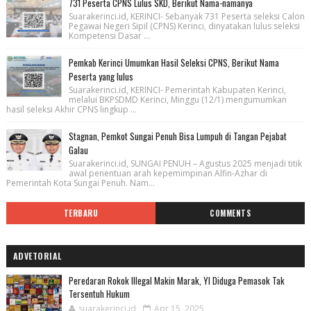
731 Peserta CPNS Lulus SKD, Berikut Nama-namanya
Suarakerinci.id, KERINCI- Sebanyak 731 Peserta seleksi Calon
Pegawai Negeri Sipil (CPNS) Kerinci, dinyatakan lulus seleksi
Kompetensi Dasar ...
Pemkab Kerinci Umumkan Hasil Seleksi CPNS, Berikut Nama
Peserta yang lulus
Suarakerinci.id, KERINCI- Pemerintah Kabupaten Kerinci,
melalui BKPSDMD Kerinci, Minggu (12/1) mengumumkan
hasil seleksi Akhir CPNS lingkup ...
Stagnan, Pemkot Sungai Penuh Bisa Lumpuh di Tangan Pejabat
Galau
Suarakerinci.id, SUNGAI PENUH – Agustus 2025 menjadi titik
awal penentuan arah kepemimpinan Alfin-Azhar di
Pemerintah Kota Sungai Penuh. Nam...
TERBARU
COMMENTS
ADVETORIAL
Peredaran Rokok Illegal Makin Marak, YI Diduga Pemasok Tak
Tersentuh Hukum
suarakerinci.id
Apr 15, 2025