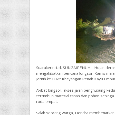
Suarakerinci.id, SUNGAIPENUH - Hujan dera
mengakibatkan bencana longsor. Kamis malam 
Jernih ke Bukit Khayangan Renah Kayu Embun
Akibat longsor, akses jalan penghubung kedu
tertimbun material tanah dan pohon sehinga t
roda empat.
Salah seorang warga, Hendra membenarkan k