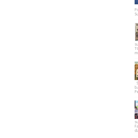
P
Su
s
T
m
Su
b
Pe
su
F
d