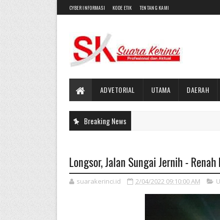
CYBER INFORMASI
KODE ETIK
TENTANG KAMI
ADVETORIAL
UTAMA
DAERAH
Breaking News
Longsor, Jalan Sungai Jernih - Ren
suarakerinci.id
2/04/2022 09:10:00 AM
U