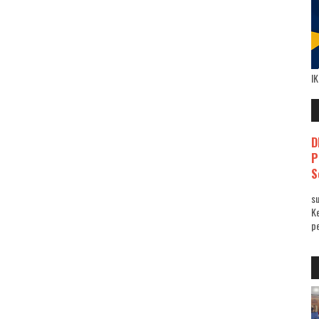
I
D
P
S
su
K
pe