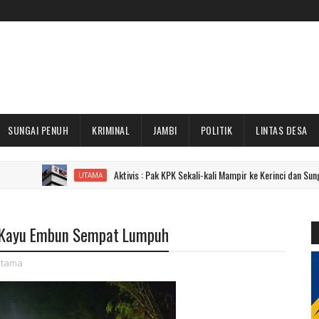
SUNGAI PENUH
KRIMINAL
JAMBI
POLITIK
LINTAS DESA
Aktivis : Pak KPK Sekali-kali Mampir ke Kerinci dan Sungai Penuh Do
UTAMA
ah Kayu Embun Sempat Lumpuh
tama