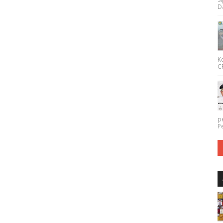
Da
K
CP
p
P