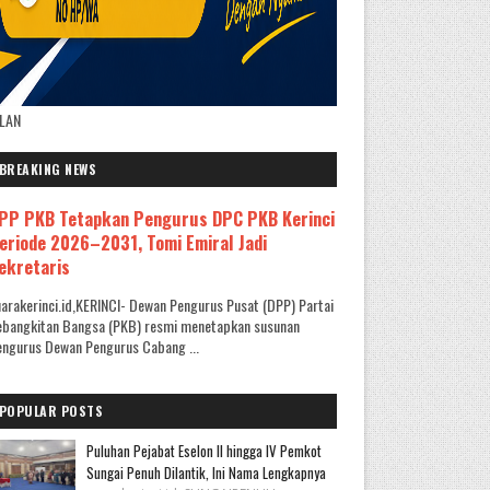
KLAN
BREAKING NEWS
PP PKB Tetapkan Pengurus DPC PKB Kerinci
eriode 2026–2031, Tomi Emiral Jadi
ekretaris
arakerinci.id,KERINCI- Dewan Pengurus Pusat (DPP) Partai
ebangkitan Bangsa (PKB) resmi menetapkan susunan
ngurus Dewan Pengurus Cabang ...
POPULAR POSTS
Puluhan Pejabat Eselon II hingga IV Pemkot
Sungai Penuh Dilantik, Ini Nama Lengkapnya