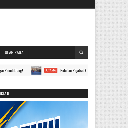
OLAH RAGA
ng!
Puluhan Pejabat Eselon II hingga IV Pemkot Sungai Penuh D
UTAMA
IKLAN