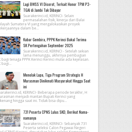
Lagi BWSS VI Disorot, Terkait Honor TPM P3-
TGAI di Jambi Tak Dibayar
Suarakerinci.id, KERINCI- Selain
permasalahan fisik, kinerja dari Balai
ilayah Sumatera VI yang mengalokasikan proyek
ekerjaannya dalam be...
Kabar Gembira, PPPK Kerinci Bakal Terima
SK Pertengahan September 2025
Suarakerinci.id, KERINCI - Setelah sekian
lama menunggu, akhirnya pembagian
 bagi tenaga PPPK Kerinci Kerinci mulai ada kejelasan.
 bagi...
Menolak Lupa, Tiga Program Strategis H
Murasman Dinikmati Masyarakat Hingga Saat
ini
arakerinci.id, KERINCI- Beberapa periode terakhir, H
urasman menjadi mantan Bupati Kerinci yang
kenang hingga saat ini. Tidak bisa dipu...
731 Peserta CPNS Lulus SKD, Berikut Nama-
namanya
Suarakerinci.id, KERINCI- Sebanyak 731
Peserta seleksi Calon Pegawai Negeri
pil (CPNS) Kerinci, dinyatakan lulus seleksi Kompetensi