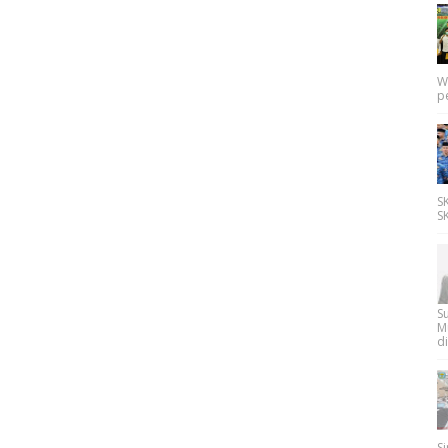
W
p
SK
SK
Su
M
di
Si