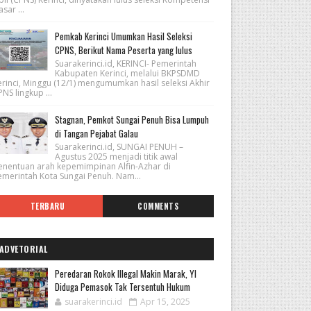
sar ...
Pemkab Kerinci Umumkan Hasil Seleksi
CPNS, Berikut Nama Peserta yang lulus
Suarakerinci.id, KERINCI- Pemerintah
Kabupaten Kerinci, melalui BKPSDMD
erinci, Minggu (12/1) mengumumkan hasil seleksi Akhir
NS lingkup ...
Stagnan, Pemkot Sungai Penuh Bisa Lumpuh
di Tangan Pejabat Galau
Suarakerinci.id, SUNGAI PENUH –
Agustus 2025 menjadi titik awal
enentuan arah kepemimpinan Alfin-Azhar di
emerintah Kota Sungai Penuh. Nam...
TERBARU
COMMENTS
ADVETORIAL
Peredaran Rokok Illegal Makin Marak, YI
Diduga Pemasok Tak Tersentuh Hukum
suarakerinci.id
Apr 15, 2025