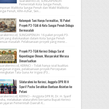
suarakerinci.id, SUNGAIPENUH-
Pemerintah Kota Sungai Penuh,
impinan Walikota Sungai Penuh dan Wakil Walikota
ngai Penuh, Alfin-Azhar, Sen...
Kelompok Tani Hanya Formalitas, 16 Paket
Proyek P3-TGAI di Kota Sungai Penuh Diduga
Bermasalah
uarakerinci.id, SUNGAIPENUH- 16 paket proyek P3-
GAI yang dialokasikan dalam Kota Sungai Penuh
enuai masalah. Pelaksanaan proyek yang mene...
Proyek P3-TGAI Kerinci Diduga Sarat
Kepentingan Oknum, Masyarakat Merasa
Dimanfaatkan
arakerinci.id, KERINCI – Tidak hanya soal kualitas
angunan irigasi, pelaksanaan proyek Percepatan
ningkatan Tata Guna Air Irigasi (P3...
Silaturahmi ke Kerinci, Anggota DPR RI H
Syarif Pasha Serahkan Bantuan Alsintan ke
Petani
arakerinci.id, KERINCI – Anggota DPR RI, Dr. H. Syarif
asha, melakukan silaturahmi bersama Bupati Kerinci
an jajaran Pemerintah Daerah K...