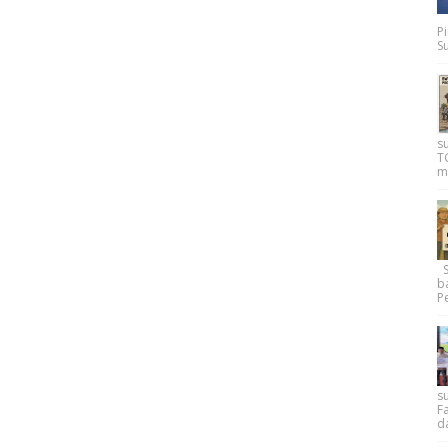
P
Su
s
T
m
Su
b
Pe
su
F
d