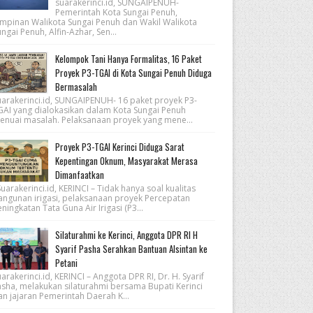
suarakerinci.id, SUNGAIPENUH-
Pemerintah Kota Sungai Penuh,
impinan Walikota Sungai Penuh dan Wakil Walikota
ngai Penuh, Alfin-Azhar, Sen...
Kelompok Tani Hanya Formalitas, 16 Paket
Proyek P3-TGAI di Kota Sungai Penuh Diduga
Bermasalah
uarakerinci.id, SUNGAIPENUH- 16 paket proyek P3-
GAI yang dialokasikan dalam Kota Sungai Penuh
enuai masalah. Pelaksanaan proyek yang mene...
Proyek P3-TGAI Kerinci Diduga Sarat
Kepentingan Oknum, Masyarakat Merasa
Dimanfaatkan
arakerinci.id, KERINCI – Tidak hanya soal kualitas
angunan irigasi, pelaksanaan proyek Percepatan
ningkatan Tata Guna Air Irigasi (P3...
Silaturahmi ke Kerinci, Anggota DPR RI H
Syarif Pasha Serahkan Bantuan Alsintan ke
Petani
arakerinci.id, KERINCI – Anggota DPR RI, Dr. H. Syarif
asha, melakukan silaturahmi bersama Bupati Kerinci
an jajaran Pemerintah Daerah K...