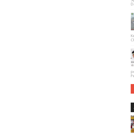
Da
K
CP
p
P