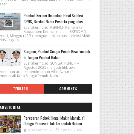
sar ...
Pemkab Kerinci Umumkan Hasil Seleksi
CPNS, Berikut Nama Peserta yang lulus
Suarakerinci.id, KERINCI- Pemerintah
Kabupaten Kerinci, melalui BKPSDMD
erinci, Minggu (12/1) mengumumkan hasil seleksi Akhir
NS lingkup ...
Stagnan, Pemkot Sungai Penuh Bisa Lumpuh
di Tangan Pejabat Galau
Suarakerinci.id, SUNGAI PENUH –
Agustus 2025 menjadi titik awal
enentuan arah kepemimpinan Alfin-Azhar di
emerintah Kota Sungai Penuh. Nam...
TERBARU
COMMENTS
ADVETORIAL
Peredaran Rokok Illegal Makin Marak, YI
Diduga Pemasok Tak Tersentuh Hukum
suarakerinci.id
Apr 15, 2025