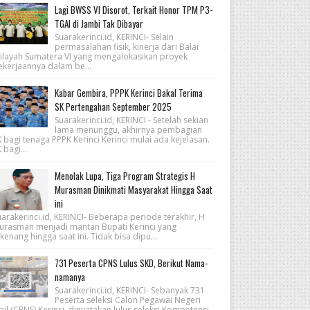
Lagi BWSS VI Disorot, Terkait Honor TPM P3-
TGAI di Jambi Tak Dibayar
Suarakerinci.id, KERINCI- Selain
permasalahan fisik, kinerja dari Balai
ilayah Sumatera VI yang mengalokasikan proyek
ekerjaannya dalam be...
Kabar Gembira, PPPK Kerinci Bakal Terima
SK Pertengahan September 2025
Suarakerinci.id, KERINCI - Setelah sekian
lama menunggu, akhirnya pembagian
 bagi tenaga PPPK Kerinci Kerinci mulai ada kejelasan.
 bagi...
Menolak Lupa, Tiga Program Strategis H
Murasman Dinikmati Masyarakat Hingga Saat
ini
arakerinci.id, KERINCI- Beberapa periode terakhir, H
urasman menjadi mantan Bupati Kerinci yang
kenang hingga saat ini. Tidak bisa dipu...
731 Peserta CPNS Lulus SKD, Berikut Nama-
namanya
Suarakerinci.id, KERINCI- Sebanyak 731
Peserta seleksi Calon Pegawai Negeri
pil (CPNS) Kerinci, dinyatakan lulus seleksi Kompetensi