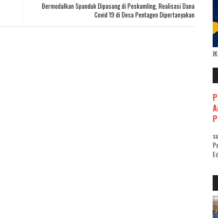
Bermodalkan Spanduk Dipasang di Poskamling, Realisasi Dana
Covid 19 di Desa Pentagen Dipertanyakan
I
P
A
P
su
Pe
Ed