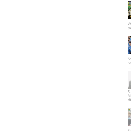
W
p
SK
SK
Su
M
di
Si