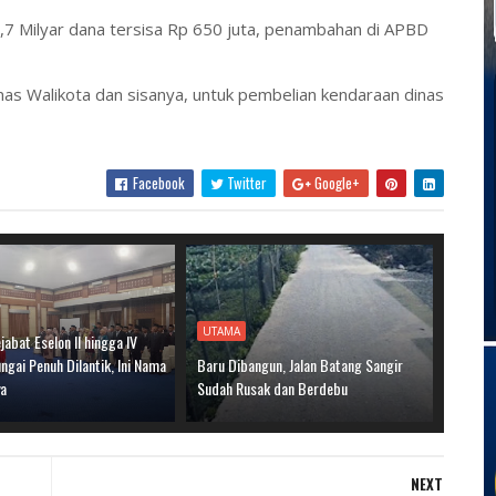
7 Milyar dana tersisa Rp 650 juta, penambahan di APBD
nas Walikota dan sisanya, untuk pembelian kendaraan dinas
Facebook
Twitter
Google+
UTAMA
jabat Eselon II hingga IV
gai Penuh Dilantik, Ini Nama
Baru Dibangun, Jalan Batang Sangir
ya
Sudah Rusak dan Berdebu
NEXT