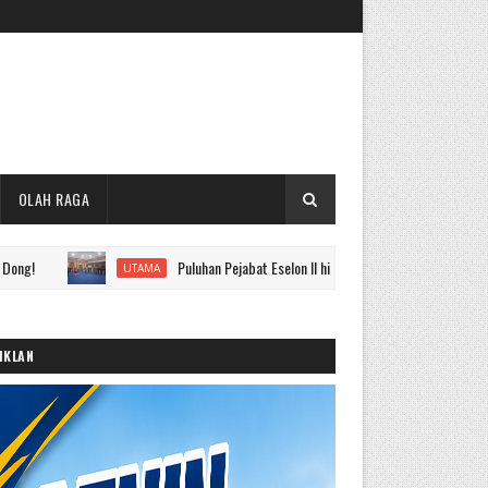
OLAH RAGA
Puluhan Pejabat Eselon II hingga IV Pemkot Sungai Penuh Dilantik, 
UTAMA
IKLAN