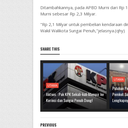
Ditambahkannya, pada APBD Murni dari Rp 1,
Murni sebesar Rp 2,3 Milyar.
"Rp 2,1 Milyar untuk pembelian kendaraan di
Wakil Walikota Sungai Penuh,"jelasnya.(qhy)
SHARE THIS
UTAMA
UTAMA
Puluhan Pe
Aktivis : Pak KPK Sekali-kali Mampir ke
Pemkot Sun
Kerinci dan Sungai Penuh Dong!
Lengkapn
PREVIOUS