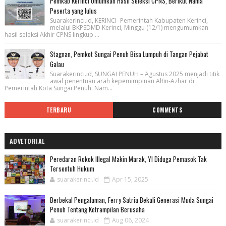
Pemkab Kerinci Umumkan Hasil Seleksi CPNS, Berikut Nama
Peserta yang lulus
Suarakerinci.id, KERINCI- Pemerintah Kabupaten Kerinci,
melalui BKPSDMD Kerinci, Minggu (12/1) mengumumkan
hasil seleksi Akhir CPNS lingkup ...
Stagnan, Pemkot Sungai Penuh Bisa Lumpuh di Tangan Pejabat
Galau
Suarakerinci.id, SUNGAI PENUH – Agustus 2025 menjadi titik
awal penentuan arah kepemimpinan Alfin-Azhar di
Pemerintah Kota Sungai Penuh. Nam...
TERBARU
COMMENTS
ADVETORIAL
Peredaran Rokok Illegal Makin Marak, YI Diduga Pemasok Tak
Tersentuh Hukum
suarakerinci.id
Apr 15, 2025
Berbekal Pengalaman, Ferry Satria Bekali Generasi Muda Sungai
Penuh Tentang Ketrampilan Berusaha
suarakerinci.id
Aug 06, 2024