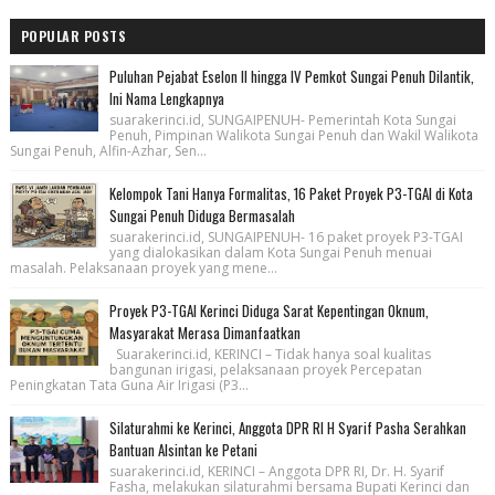
POPULAR POSTS
Puluhan Pejabat Eselon II hingga IV Pemkot Sungai Penuh Dilantik,
Ini Nama Lengkapnya
suarakerinci.id, SUNGAIPENUH- Pemerintah Kota Sungai
Penuh, Pimpinan Walikota Sungai Penuh dan Wakil Walikota
Sungai Penuh, Alfin-Azhar, Sen...
Kelompok Tani Hanya Formalitas, 16 Paket Proyek P3-TGAI di Kota
Sungai Penuh Diduga Bermasalah
suarakerinci.id, SUNGAIPENUH- 16 paket proyek P3-TGAI
yang dialokasikan dalam Kota Sungai Penuh menuai
masalah. Pelaksanaan proyek yang mene...
Proyek P3-TGAI Kerinci Diduga Sarat Kepentingan Oknum,
Masyarakat Merasa Dimanfaatkan
Suarakerinci.id, KERINCI – Tidak hanya soal kualitas
bangunan irigasi, pelaksanaan proyek Percepatan
Peningkatan Tata Guna Air Irigasi (P3...
Silaturahmi ke Kerinci, Anggota DPR RI H Syarif Pasha Serahkan
Bantuan Alsintan ke Petani
suarakerinci.id, KERINCI – Anggota DPR RI, Dr. H. Syarif
Fasha, melakukan silaturahmi bersama Bupati Kerinci dan