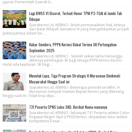
jajaran Pemerintah Daerah K...
Lagi BWSS VI Disorot, Terkait Honor TPM P3-TGAI di Jambi Tak
Dibayar
Suarakerinci.id, KERINCI- Selain permasalahan fisik, kinerja
dari Balai Wilayah Sumatera VI yang mengalokasikan proyek
pekerjaannya dalam be...
Kabar Gembira, PPPK Kerinci Bakal Terima SK Pertengahan
September 2025
Suarakerinci.id, KERINCI - Setelah sekian lama menunggu,
akhirnya pembagian SK bagi tenaga PPPK Kerinci Kerinci
mulai ada kejelasan. SK bagi...
Menolak Lupa, Tiga Program Strategis H Murasman Dinikmati
Masyarakat Hingga Saat ini
Suarakerinci.id, KERINCI- Beberapa periode terakhir, H
Murasman menjadi mantan Bupati Kerinci yang dikenang
hingga saat ini. Tidak bisa dipu...
731 Peserta CPNS Lulus SKD, Berikut Nama-namanya
Suarakerinci.id, KERINCI- Sebanyak 731 Peserta seleksi Calon
Pegawai Negeri Sipil (CPNS) Kerinci, dinyatakan lulus seleksi
Kompetensi Dasar ...