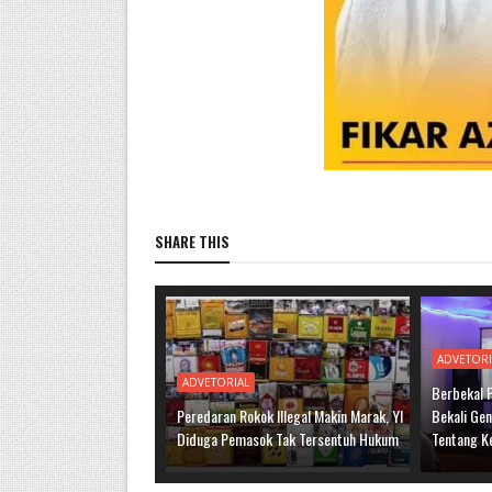
SHARE THIS
ADVETORI
ADVETORIAL
Berbekal 
Peredaran Rokok Illegal Makin Marak, YI
Bekali Ge
Diduga Pemasok Tak Tersentuh Hukum
Tentang K