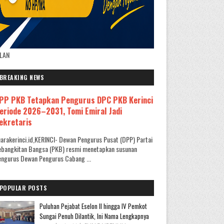
KLAN
BREAKING NEWS
PP PKB Tetapkan Pengurus DPC PKB Kerinci
eriode 2026–2031, Tomi Emiral Jadi
ekretaris
arakerinci.id,KERINCI- Dewan Pengurus Pusat (DPP) Partai
ebangkitan Bangsa (PKB) resmi menetapkan susunan
ngurus Dewan Pengurus Cabang ...
POPULAR POSTS
Puluhan Pejabat Eselon II hingga IV Pemkot
Sungai Penuh Dilantik, Ini Nama Lengkapnya