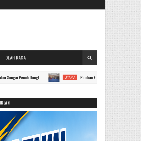
OLAH RAGA
enuh Dong!
Puluhan Pejabat Eselon II hingga IV Pemkot Sungai
UTAMA
IKLAN