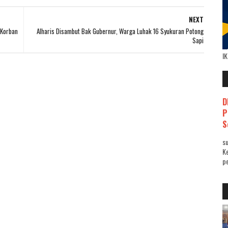
NEXT
 Korban
Alharis Disambut Bak Gubernur, Warga Luhak 16 Syukuran Potong
Sapi
I
D
P
S
su
K
pe