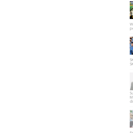
W
p
SK
SK
Su
M
di
Si