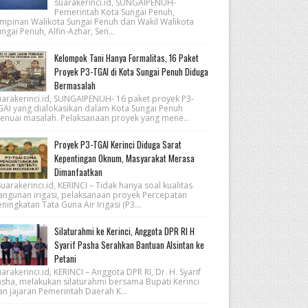
suarakerinci.id, SUNGAIPENUH-
Pemerintah Kota Sungai Penuh,
impinan Walikota Sungai Penuh dan Wakil Walikota
ngai Penuh, Alfin-Azhar, Sen...
Kelompok Tani Hanya Formalitas, 16 Paket
Proyek P3-TGAI di Kota Sungai Penuh Diduga
Bermasalah
uarakerinci.id, SUNGAIPENUH- 16 paket proyek P3-
GAI yang dialokasikan dalam Kota Sungai Penuh
enuai masalah. Pelaksanaan proyek yang mene...
Proyek P3-TGAI Kerinci Diduga Sarat
Kepentingan Oknum, Masyarakat Merasa
Dimanfaatkan
arakerinci.id, KERINCI – Tidak hanya soal kualitas
angunan irigasi, pelaksanaan proyek Percepatan
ningkatan Tata Guna Air Irigasi (P3...
Silaturahmi ke Kerinci, Anggota DPR RI H
Syarif Pasha Serahkan Bantuan Alsintan ke
Petani
arakerinci.id, KERINCI – Anggota DPR RI, Dr. H. Syarif
asha, melakukan silaturahmi bersama Bupati Kerinci
an jajaran Pemerintah Daerah K...