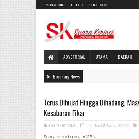
CYBER INFORMASI
KODE ETIK
TENTANG KAMI
ADVETORIAL
UTAMA
DAERAH
Breaking News
Terus Dihujat Hingga Dihadang, Mas
Kesabaran Fikar
suarakerinci.id
11/14/2020 02:13:00 PM
Suarakerinci.com, JAMBI-