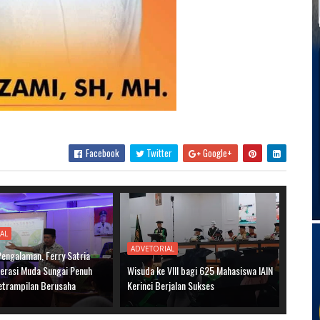
Facebook
Twitter
Google+
AL
ADVETORIAL
Pengalaman, Ferry Satria
nerasi Muda Sungai Penuh
Wisuda ke VIII bagi 625 Mahasiswa IAIN
etrampilan Berusaha
Kerinci Berjalan Sukses