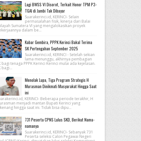
Lagi BWSS VI Disorot, Terkait Honor TPM P3-
TGAI di Jambi Tak Dibayar
Suarakerinci.id, KERINCI- Selain
permasalahan fisik, kinerja dari Balai
ilayah Sumatera VI yang mengalokasikan proyek
ekerjaannya dalam be...
Kabar Gembira, PPPK Kerinci Bakal Terima
SK Pertengahan September 2025
Suarakerinci.id, KERINCI - Setelah sekian
lama menunggu, akhirnya pembagian
 bagi tenaga PPPK Kerinci Kerinci mulai ada kejelasan.
 bagi...
Menolak Lupa, Tiga Program Strategis H
Murasman Dinikmati Masyarakat Hingga Saat
ini
arakerinci.id, KERINCI- Beberapa periode terakhir, H
urasman menjadi mantan Bupati Kerinci yang
kenang hingga saat ini. Tidak bisa dipu...
731 Peserta CPNS Lulus SKD, Berikut Nama-
namanya
Suarakerinci.id, KERINCI- Sebanyak 731
Peserta seleksi Calon Pegawai Negeri
pil (CPNS) Kerinci, dinyatakan lulus seleksi Kompetensi