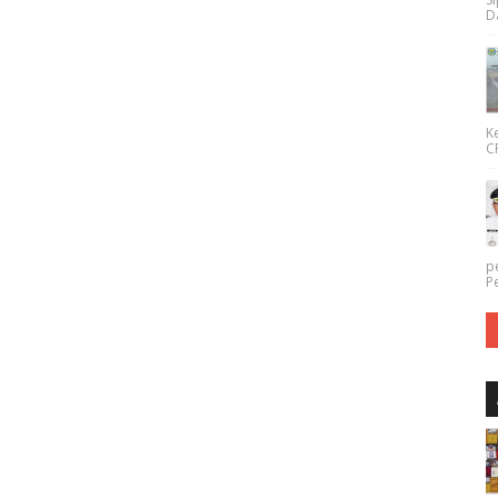
Da
K
CP
p
P