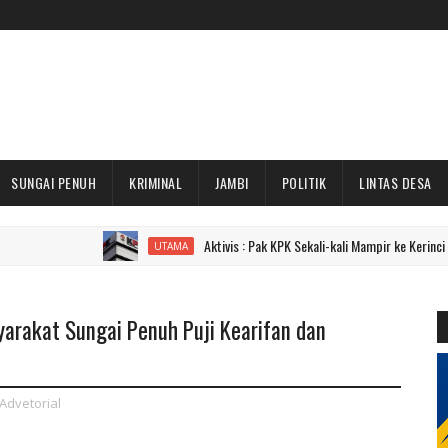
SUNGAI PENUH
KRIMINAL
JAMBI
POLITIK
LINTAS DESA
Aktivis : Pak KPK Sekali-kali Mampir ke Kerinci dan Sungai P
UTAMA
yarakat Sungai Penuh Puji Kearifan dan
Advetorial