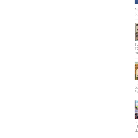
P
Su
s
T
m
Su
b
Pe
su
F
d