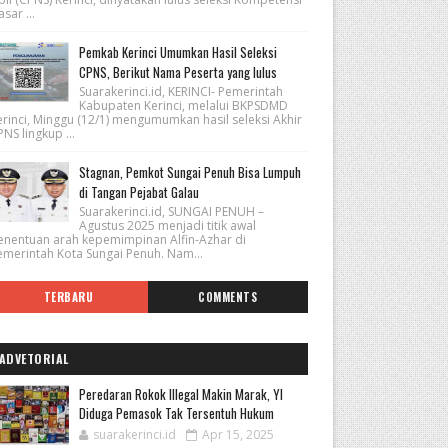
sar ...
Pemkab Kerinci Umumkan Hasil Seleksi
CPNS, Berikut Nama Peserta yang lulus
Suarakerinci.id, KERINCI- Pemerintah
Kabupaten Kerinci, melalui BKPSDMD
erinci, Minggu (12/1) mengumumkan hasil seleksi Akhir
NS lingkup ...
Stagnan, Pemkot Sungai Penuh Bisa Lumpuh
di Tangan Pejabat Galau
Suarakerinci.id, SUNGAI PENUH –
Agustus 2025 menjadi titik awal
enentuan arah kepemimpinan Alfin-Azhar di
emerintah Kota Sungai Penuh. Nam...
TERBARU
COMMENTS
ADVETORIAL
Peredaran Rokok Illegal Makin Marak, YI
Diduga Pemasok Tak Tersentuh Hukum
suarakerinci.id
Apr 15, 2025