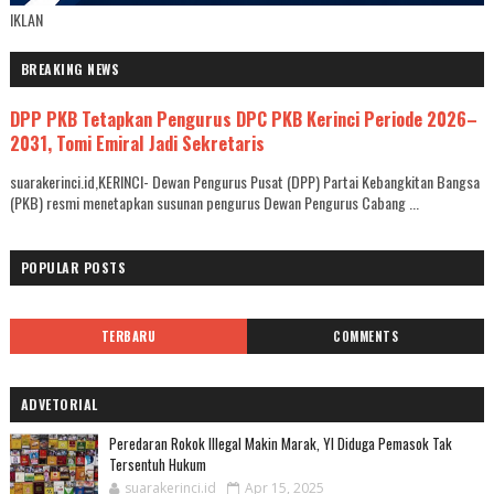
IKLAN
BREAKING NEWS
DPP PKB Tetapkan Pengurus DPC PKB Kerinci Periode 2026–
2031, Tomi Emiral Jadi Sekretaris
suarakerinci.id,KERINCI- Dewan Pengurus Pusat (DPP) Partai Kebangkitan Bangsa
(PKB) resmi menetapkan susunan pengurus Dewan Pengurus Cabang ...
POPULAR POSTS
TERBARU
COMMENTS
ADVETORIAL
Peredaran Rokok Illegal Makin Marak, YI Diduga Pemasok Tak
Tersentuh Hukum
suarakerinci.id
Apr 15, 2025