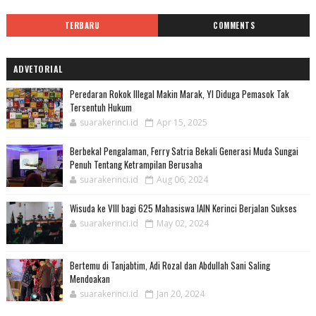
TERBARU
COMMENTS
ADVETORIAL
Peredaran Rokok Illegal Makin Marak, YI Diduga Pemasok Tak
Tersentuh Hukum
suarakerinci.id
Apr 15, 2025
Berbekal Pengalaman, Ferry Satria Bekali Generasi Muda Sungai
Penuh Tentang Ketrampilan Berusaha
suarakerinci.id
Aug 06, 2024
Wisuda ke VIII bagi 625 Mahasiswa IAIN Kerinci Berjalan Sukses
suarakerinci.id
May 02, 2024
Bertemu di Tanjabtim, Adi Rozal dan Abdullah Sani Saling
Mendoakan
suarakerinci.id
Jan 20, 2024