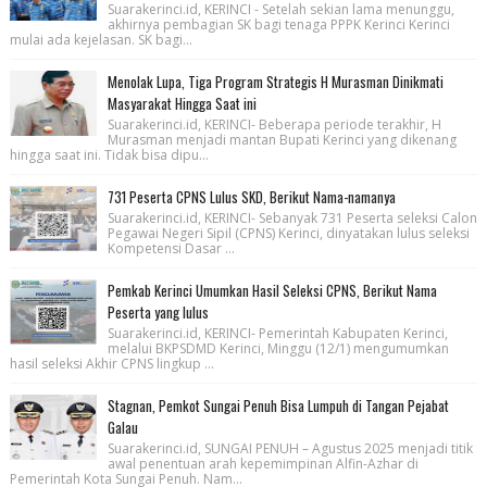
Suarakerinci.id, KERINCI - Setelah sekian lama menunggu,
akhirnya pembagian SK bagi tenaga PPPK Kerinci Kerinci
mulai ada kejelasan. SK bagi...
Menolak Lupa, Tiga Program Strategis H Murasman Dinikmati
Masyarakat Hingga Saat ini
Suarakerinci.id, KERINCI- Beberapa periode terakhir, H
Murasman menjadi mantan Bupati Kerinci yang dikenang
hingga saat ini. Tidak bisa dipu...
731 Peserta CPNS Lulus SKD, Berikut Nama-namanya
Suarakerinci.id, KERINCI- Sebanyak 731 Peserta seleksi Calon
Pegawai Negeri Sipil (CPNS) Kerinci, dinyatakan lulus seleksi
Kompetensi Dasar ...
Pemkab Kerinci Umumkan Hasil Seleksi CPNS, Berikut Nama
Peserta yang lulus
Suarakerinci.id, KERINCI- Pemerintah Kabupaten Kerinci,
melalui BKPSDMD Kerinci, Minggu (12/1) mengumumkan
hasil seleksi Akhir CPNS lingkup ...
Stagnan, Pemkot Sungai Penuh Bisa Lumpuh di Tangan Pejabat
Galau
Suarakerinci.id, SUNGAI PENUH – Agustus 2025 menjadi titik
awal penentuan arah kepemimpinan Alfin-Azhar di
Pemerintah Kota Sungai Penuh. Nam...