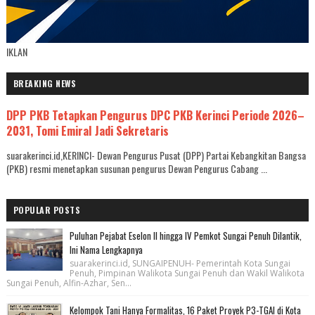
IKLAN
BREAKING NEWS
DPP PKB Tetapkan Pengurus DPC PKB Kerinci Periode 2026–
2031, Tomi Emiral Jadi Sekretaris
suarakerinci.id,KERINCI- Dewan Pengurus Pusat (DPP) Partai Kebangkitan Bangsa
(PKB) resmi menetapkan susunan pengurus Dewan Pengurus Cabang ...
POPULAR POSTS
Puluhan Pejabat Eselon II hingga IV Pemkot Sungai Penuh Dilantik,
Ini Nama Lengkapnya
suarakerinci.id, SUNGAIPENUH- Pemerintah Kota Sungai
Penuh, Pimpinan Walikota Sungai Penuh dan Wakil Walikota
Sungai Penuh, Alfin-Azhar, Sen...
Kelompok Tani Hanya Formalitas, 16 Paket Proyek P3-TGAI di Kota