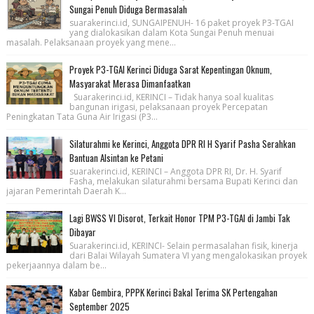
Sungai Penuh Diduga Bermasalah
suarakerinci.id, SUNGAIPENUH- 16 paket proyek P3-TGAI
yang dialokasikan dalam Kota Sungai Penuh menuai
masalah. Pelaksanaan proyek yang mene...
Proyek P3-TGAI Kerinci Diduga Sarat Kepentingan Oknum,
Masyarakat Merasa Dimanfaatkan
Suarakerinci.id, KERINCI – Tidak hanya soal kualitas
bangunan irigasi, pelaksanaan proyek Percepatan
Peningkatan Tata Guna Air Irigasi (P3...
Silaturahmi ke Kerinci, Anggota DPR RI H Syarif Pasha Serahkan
Bantuan Alsintan ke Petani
suarakerinci.id, KERINCI – Anggota DPR RI, Dr. H. Syarif
Fasha, melakukan silaturahmi bersama Bupati Kerinci dan
jajaran Pemerintah Daerah K...
Lagi BWSS VI Disorot, Terkait Honor TPM P3-TGAI di Jambi Tak
Dibayar
Suarakerinci.id, KERINCI- Selain permasalahan fisik, kinerja
dari Balai Wilayah Sumatera VI yang mengalokasikan proyek
pekerjaannya dalam be...
Kabar Gembira, PPPK Kerinci Bakal Terima SK Pertengahan
September 2025