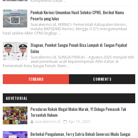
Kompetensi Dasar ...
Pemkab Kerinci Umumkan Hasil Seleksi CPNS, Berikut Nama
Peserta yang lulus
Suarakerinci.id, KERINCI- Pemerintah Kabupaten Kerinci,
melalui BKPSDMD Kerinci, Minggu (12/1) mengumumkan
hasil seleksi Akhir CPNS lingkup ...
Stagnan, Pemkot Sungai Penuh Bisa Lumpuh di Tangan Pejabat
Galau
Suarakerinci.id, SUNGAI PENUH – Agustus 2025 menjadi titik
awal penentuan arah kepemimpinan Alfin-Azhar di
Pemerintah Kota Sungai Penuh. Nam...
TERBARU
COMMENTS
ADVETORIAL
Peredaran Rokok Illegal Makin Marak, YI Diduga Pemasok Tak
Tersentuh Hukum
suarakerinci.id
Apr 15, 2025
Berbekal Pengalaman, Ferry Satria Bekali Generasi Muda Sungai