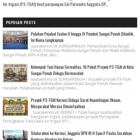
Air Irigasi (P3-TGAI) hasil perjuangan Edi Purwanto Anggota DP...
POPULAR POSTS
Puluhan Pejabat Eselon II hingga IV Pemkot Sungai Penuh Dilantik,
Ini Nama Lengkapnya
suarakerinci.id, SUNGAIPENUH- Pemerintah Kota Sungai
Penuh, Pimpinan Walikota Sungai Penuh dan Wakil Walikota
Sungai Penuh, Alfin-Azhar, Sen...
Kelompok Tani Hanya Formalitas, 16 Paket Proyek P3-TGAI di Kota
Sungai Penuh Diduga Bermasalah
suarakerinci.id, SUNGAIPENUH- 16 paket proyek P3-TGAI
yang dialokasikan dalam Kota Sungai Penuh menuai
masalah. Pelaksanaan proyek yang mene...
Proyek P3-TGAI Kerinci Diduga Sarat Kepentingan Oknum,
Masyarakat Merasa Dimanfaatkan
Suarakerinci.id, KERINCI – Tidak hanya soal kualitas
bangunan irigasi, pelaksanaan proyek Percepatan
Peningkatan Tata Guna Air Irigasi (P3...
Silaturahmi ke Kerinci, Anggota DPR RI H Syarif Pasha Serahkan
Bantuan Alsintan ke Petani