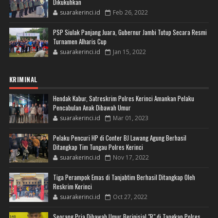
Dikukuhkan
suarakerinci.id
Feb 26, 2022
PSP Siulak Panjang Juara, Gubernur Jambi Tutup Secara Resmi
Turnamen Alharis Cup
suarakerinci.id
Jan 15, 2022
KRIMINAL
Hendak Kabur, Satreskrim Polres Kerinci Amankan Pelaku
Pencabulan Anak Dibawah Umur
suarakerinci.id
Mar 01, 2023
Pelaku Pencuri HP di Conter BJ Lawang Agung Berhasil
Ditangkap Tim Tungau Polres Kerinci
suarakerinci.id
Nov 17, 2022
Tiga Perampok Emas di Tanjabtim Berhasil Ditangkap Oleh
Reskrim Kerinci
suarakerinci.id
Oct 27, 2022
Seorang Pria Dibawah Umur Berinisial "R" di Tangkap Polres