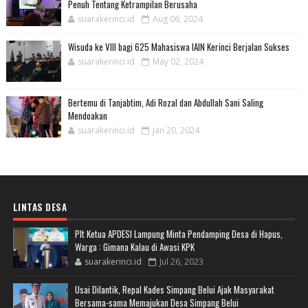
Penuh Tentang Ketrampilan Berusaha
suarakerinci.id
Aug 06, 2024
Wisuda ke VIII bagi 625 Mahasiswa IAIN Kerinci Berjalan Sukses
suarakerinci.id
May 02, 2024
Bertemu di Tanjabtim, Adi Rozal dan Abdullah Sani Saling
Mendoakan
suarakerinci.id
Jan 20, 2024
LINTAS DESA
Plt Ketua APDESI Lampung Minta Pendamping Desa di Hapus,
Warga : Gimana Kalau di Awasi KPK
suarakerinci.id
Jul 26, 2023
Usai Dilantik, Repal Kades Simpang Belui Ajak Masyarakat
Bersama-sama Memajukan Desa Simpang Belui