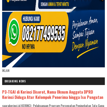
IKLAN
BREAKING NEWS
P3-TGAI di Kerinci Disorot, Nama Oknum Anggota DPRD
Kerinci Diduga Atur Kelompok Penerima hingga Isu Pungutan
suarakerinci.id,KERINCI- Pelaksanaan Program Percepatan Peningkatan Tata Guna