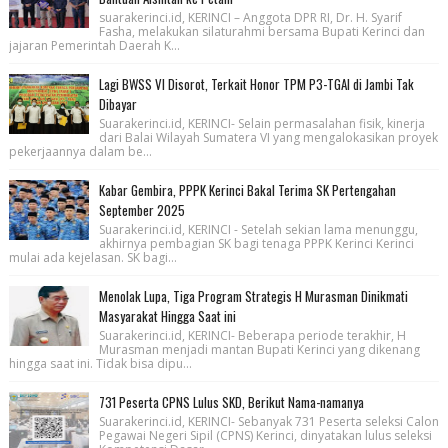
suarakerinci.id, KERINCI – Anggota DPR RI, Dr. H. Syarif
Fasha, melakukan silaturahmi bersama Bupati Kerinci dan
jajaran Pemerintah Daerah K...
Lagi BWSS VI Disorot, Terkait Honor TPM P3-TGAI di Jambi Tak
Dibayar
Suarakerinci.id, KERINCI- Selain permasalahan fisik, kinerja
dari Balai Wilayah Sumatera VI yang mengalokasikan proyek
pekerjaannya dalam be...
Kabar Gembira, PPPK Kerinci Bakal Terima SK Pertengahan
September 2025
Suarakerinci.id, KERINCI - Setelah sekian lama menunggu,
akhirnya pembagian SK bagi tenaga PPPK Kerinci Kerinci
mulai ada kejelasan. SK bagi...
Menolak Lupa, Tiga Program Strategis H Murasman Dinikmati
Masyarakat Hingga Saat ini
Suarakerinci.id, KERINCI- Beberapa periode terakhir, H
Murasman menjadi mantan Bupati Kerinci yang dikenang
hingga saat ini. Tidak bisa dipu...
731 Peserta CPNS Lulus SKD, Berikut Nama-namanya
Suarakerinci.id, KERINCI- Sebanyak 731 Peserta seleksi Calon
Pegawai Negeri Sipil (CPNS) Kerinci, dinyatakan lulus seleksi