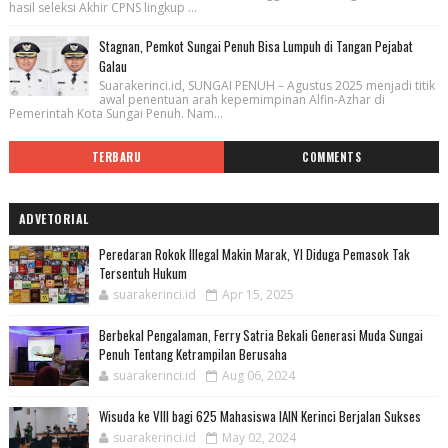
hasil seleksi Akhir CPNS lingkup ...
Stagnan, Pemkot Sungai Penuh Bisa Lumpuh di Tangan Pejabat
Galau
Suarakerinci.id, SUNGAI PENUH – Agustus 2025 menjadi titik
awal penentuan arah kepemimpinan Alfin-Azhar di
Pemerintah Kota Sungai Penuh. Nam...
TERBARU
COMMENTS
ADVETORIAL
Peredaran Rokok Illegal Makin Marak, YI Diduga Pemasok Tak
Tersentuh Hukum
suarakerinci.id
Apr 15, 2025
Berbekal Pengalaman, Ferry Satria Bekali Generasi Muda Sungai
Penuh Tentang Ketrampilan Berusaha
suarakerinci.id
Aug 06, 2024
Wisuda ke VIII bagi 625 Mahasiswa IAIN Kerinci Berjalan Sukses
suarakerinci.id
May 02, 2024