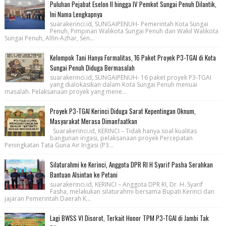
Puluhan Pejabat Eselon II hingga IV Pemkot Sungai Penuh Dilantik,
Ini Nama Lengkapnya
suarakerinci.id, SUNGAIPENUH- Pemerintah Kota Sungai
Penuh, Pimpinan Walikota Sungai Penuh dan Wakil Walikota
Sungai Penuh, Alfin-Azhar, Sen...
Kelompok Tani Hanya Formalitas, 16 Paket Proyek P3-TGAI di Kota
Sungai Penuh Diduga Bermasalah
suarakerinci.id, SUNGAIPENUH- 16 paket proyek P3-TGAI
yang dialokasikan dalam Kota Sungai Penuh menuai
masalah. Pelaksanaan proyek yang mene...
Proyek P3-TGAI Kerinci Diduga Sarat Kepentingan Oknum,
Masyarakat Merasa Dimanfaatkan
Suarakerinci.id, KERINCI – Tidak hanya soal kualitas
bangunan irigasi, pelaksanaan proyek Percepatan
Peningkatan Tata Guna Air Irigasi (P3...
Silaturahmi ke Kerinci, Anggota DPR RI H Syarif Pasha Serahkan
Bantuan Alsintan ke Petani
suarakerinci.id, KERINCI – Anggota DPR RI, Dr. H. Syarif
Fasha, melakukan silaturahmi bersama Bupati Kerinci dan
jajaran Pemerintah Daerah K...
Lagi BWSS VI Disorot, Terkait Honor TPM P3-TGAI di Jambi Tak