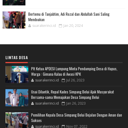
Bertemu di Tanjabtim, Adi Rozal dan Abdullah Sani Saling
Mendoakan
suarakerinci.id
Jan 20, 2024
LINTAS DESA
Plt Ketua APDESI Lampung Minta Pendamping Desa di Hapus,
Warga : Gimana Kalau di Awasi KPK
suarakerinci.id
Jul 26, 2023
Usai Dilantik, Repal Kades Simpang Belui Ajak Masyarakat
Bersama-sama Memajukan Desa Simpang Belui
suarakerinci.id
Jan 26, 2023
Pemilihan Kepala Desa Simpang Belui Bejalan Dengan Aman dan
Sukses
suarakerinci.id
Nov 07, 2022