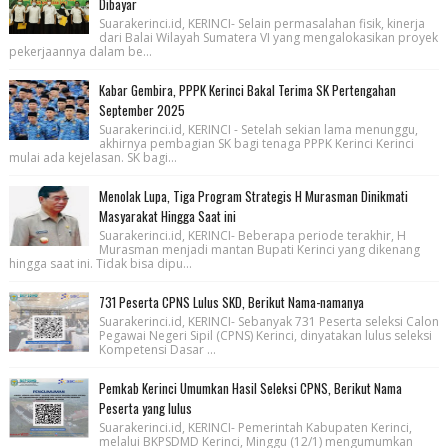
Dibayar
Suarakerinci.id, KERINCI- Selain permasalahan fisik, kinerja
dari Balai Wilayah Sumatera VI yang mengalokasikan proyek
pekerjaannya dalam be...
Kabar Gembira, PPPK Kerinci Bakal Terima SK Pertengahan
September 2025
Suarakerinci.id, KERINCI - Setelah sekian lama menunggu,
akhirnya pembagian SK bagi tenaga PPPK Kerinci Kerinci
mulai ada kejelasan. SK bagi...
Menolak Lupa, Tiga Program Strategis H Murasman Dinikmati
Masyarakat Hingga Saat ini
Suarakerinci.id, KERINCI- Beberapa periode terakhir, H
Murasman menjadi mantan Bupati Kerinci yang dikenang
hingga saat ini. Tidak bisa dipu...
731 Peserta CPNS Lulus SKD, Berikut Nama-namanya
Suarakerinci.id, KERINCI- Sebanyak 731 Peserta seleksi Calon
Pegawai Negeri Sipil (CPNS) Kerinci, dinyatakan lulus seleksi
Kompetensi Dasar ...
Pemkab Kerinci Umumkan Hasil Seleksi CPNS, Berikut Nama
Peserta yang lulus
Suarakerinci.id, KERINCI- Pemerintah Kabupaten Kerinci,
melalui BKPSDMD Kerinci, Minggu (12/1) mengumumkan