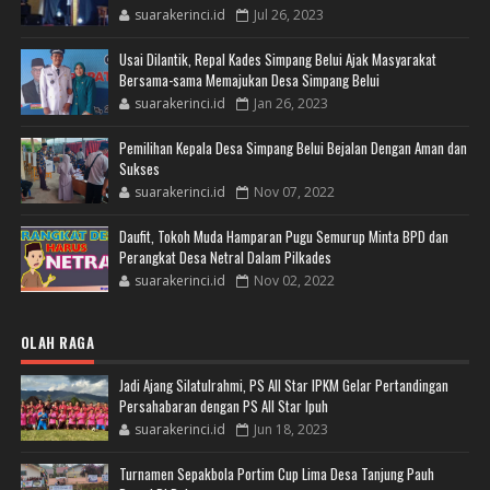
suarakerinci.id
Jul 26, 2023
Usai Dilantik, Repal Kades Simpang Belui Ajak Masyarakat
Bersama-sama Memajukan Desa Simpang Belui
suarakerinci.id
Jan 26, 2023
Pemilihan Kepala Desa Simpang Belui Bejalan Dengan Aman dan
Sukses
suarakerinci.id
Nov 07, 2022
Daufit, Tokoh Muda Hamparan Pugu Semurup Minta BPD dan
Perangkat Desa Netral Dalam Pilkades
suarakerinci.id
Nov 02, 2022
OLAH RAGA
Jadi Ajang Silatulrahmi, PS All Star IPKM Gelar Pertandingan
Persahabaran dengan PS All Star Ipuh
suarakerinci.id
Jun 18, 2023
Turnamen Sepakbola Portim Cup Lima Desa Tanjung Pauh