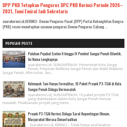
DPP PKB Tetapkan Pengurus DPC PKB Kerinci Periode 2026–
2031, Tomi Emiral Jadi Sekretaris
suarakerinci.id,KERINCI- Dewan Pengurus Pusat (DPP) Partai Kebangkitan Bangsa
(PKB) resmi menetapkan susunan pengurus Dewan Pengurus Cabang ...
POPULAR POSTS
Puluhan Pejabat Eselon II hingga IV Pemkot Sungai Penuh Dilantik,
Ini Nama Lengkapnya
suarakerinci.id, SUNGAIPENUH- Pemerintah Kota Sungai
Penuh, Pimpinan Walikota Sungai Penuh dan Wakil Walikota
Sungai Penuh, Alfin-Azhar, Sen...
Kelompok Tani Hanya Formalitas, 16 Paket Proyek P3-TGAI di Kota
Sungai Penuh Diduga Bermasalah
suarakerinci.id, SUNGAIPENUH- 16 paket proyek P3-TGAI
yang dialokasikan dalam Kota Sungai Penuh menuai
masalah. Pelaksanaan proyek yang mene...
Proyek P3-TGAI Kerinci Diduga Sarat Kepentingan Oknum,
Masyarakat Merasa Dimanfaatkan
Suarakerinci.id, KERINCI – Tidak hanya soal kualitas