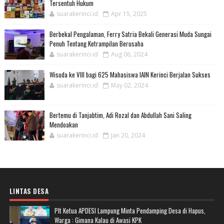
Tersentuh Hukum
suarakerinci.id
Apr 15, 2025
Berbekal Pengalaman, Ferry Satria Bekali Generasi Muda Sungai
Penuh Tentang Ketrampilan Berusaha
suarakerinci.id
Aug 06, 2024
Wisuda ke VIII bagi 625 Mahasiswa IAIN Kerinci Berjalan Sukses
suarakerinci.id
May 02, 2024
Bertemu di Tanjabtim, Adi Rozal dan Abdullah Sani Saling
Mendoakan
suarakerinci.id
Jan 20, 2024
LINTAS DESA
Plt Ketua APDESI Lampung Minta Pendamping Desa di Hapus,
Warga : Gimana Kalau di Awasi KPK