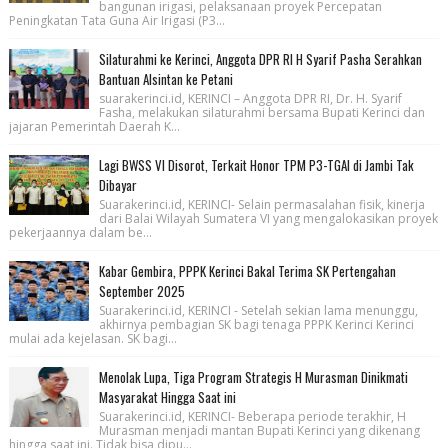
bangunan irigasi, pelaksanaan proyek Percepatan
Peningkatan Tata Guna Air Irigasi (P3...
Silaturahmi ke Kerinci, Anggota DPR RI H Syarif Pasha Serahkan
Bantuan Alsintan ke Petani
suarakerinci.id, KERINCI – Anggota DPR RI, Dr. H. Syarif
Fasha, melakukan silaturahmi bersama Bupati Kerinci dan
jajaran Pemerintah Daerah K...
Lagi BWSS VI Disorot, Terkait Honor TPM P3-TGAI di Jambi Tak
Dibayar
Suarakerinci.id, KERINCI- Selain permasalahan fisik, kinerja
dari Balai Wilayah Sumatera VI yang mengalokasikan proyek
pekerjaannya dalam be...
Kabar Gembira, PPPK Kerinci Bakal Terima SK Pertengahan
September 2025
Suarakerinci.id, KERINCI - Setelah sekian lama menunggu,
akhirnya pembagian SK bagi tenaga PPPK Kerinci Kerinci
mulai ada kejelasan. SK bagi...
Menolak Lupa, Tiga Program Strategis H Murasman Dinikmati
Masyarakat Hingga Saat ini
Suarakerinci.id, KERINCI- Beberapa periode terakhir, H
Murasman menjadi mantan Bupati Kerinci yang dikenang
hingga saat ini. Tidak bisa dipu...