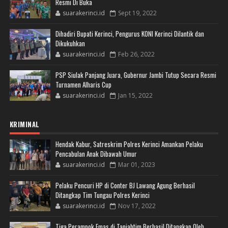
Resmi Di Buka
suarakerinci.id
Sept 19, 2022
Dihadiri Bupati Kerinci, Pengurus KONI Kerinci Dilantik dan
Dikukuhkan
suarakerinci.id
Feb 26, 2022
PSP Siulak Panjang Juara, Gubernur Jambi Tutup Secara Resmi
Turnamen Alharis Cup
suarakerinci.id
Jan 15, 2022
KRIMINAL
Hendak Kabur, Satreskrim Polres Kerinci Amankan Pelaku
Pencabulan Anak Dibawah Umur
suarakerinci.id
Mar 01, 2023
Pelaku Pencuri HP di Conter BJ Lawang Agung Berhasil
Ditangkap Tim Tungau Polres Kerinci
suarakerinci.id
Nov 17, 2022
Tiga Perampok Emas di Tanjabtim Berhasil Ditangkap Oleh