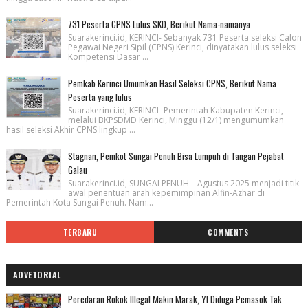
731 Peserta CPNS Lulus SKD, Berikut Nama-namanya
Suarakerinci.id, KERINCI- Sebanyak 731 Peserta seleksi Calon
Pegawai Negeri Sipil (CPNS) Kerinci, dinyatakan lulus seleksi
Kompetensi Dasar ...
Pemkab Kerinci Umumkan Hasil Seleksi CPNS, Berikut Nama
Peserta yang lulus
Suarakerinci.id, KERINCI- Pemerintah Kabupaten Kerinci,
melalui BKPSDMD Kerinci, Minggu (12/1) mengumumkan
hasil seleksi Akhir CPNS lingkup ...
Stagnan, Pemkot Sungai Penuh Bisa Lumpuh di Tangan Pejabat
Galau
Suarakerinci.id, SUNGAI PENUH – Agustus 2025 menjadi titik
awal penentuan arah kepemimpinan Alfin-Azhar di
Pemerintah Kota Sungai Penuh. Nam...
TERBARU
COMMENTS
ADVETORIAL
Peredaran Rokok Illegal Makin Marak, YI Diduga Pemasok Tak