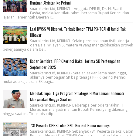
Bantuan Alsintan ke Petani
suarakerinci.id, KERINCI – Anggota DPR RI, Dr. H. Syarif
Fasha, melakukan silaturahmi bersama Bupati Kerinci dan
jajaran Pemerintah Daerah K...
Lagi BWSS VI Disorot, Terkait Honor TPM P3-TGAI di Jambi Tak
Dibayar
Suarakerinci.id, KERINCI- Selain permasalahan fisik, kinerja
dari Balai Wilayah Sumatera VI yang mengalokasikan proyek
pekerjaannya dalam be...
Kabar Gembira, PPPK Kerinci Bakal Terima SK Pertengahan
September 2025
Suarakerinci.id, KERINCI - Setelah sekian lama menunggu,
akhirnya pembagian SK bagi tenaga PPPK Kerinci Kerinci
mulai ada kejelasan. SK bagi...
Menolak Lupa, Tiga Program Strategis H Murasman Dinikmati
Masyarakat Hingga Saat ini
Suarakerinci.id, KERINCI- Beberapa periode terakhir, H
Murasman menjadi mantan Bupati Kerinci yang dikenang
hingga saat ini. Tidak bisa dipu...
731 Peserta CPNS Lulus SKD, Berikut Nama-namanya
Suarakerinci.id, KERINCI- Sebanyak 731 Peserta seleksi Calon
Pegawai Negeri Sipil (CPNS) Kerinci, dinyatakan lulus seleksi