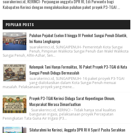
suarakerinci.id, KERINCI- Perjuangan anggota DPR RI, Edi Purwanto bagi
Kabupaten Kerinci dengan mengalokasikan puluhan paket proyek P3-TGAI ...
POPULAR POSTS
Puluhan Pejabat Eselon II hingga IV Pemkot Sungai Penuh Dilantik,
Ini Nama Lengkapnya
suarakerinci.id, SUNGAIPENUH- Pemerintah Kota Sungai
Penuh, Pimpinan Walikota Sungai Penuh dan Wakil Walikota
Sungai Penuh, Alfin-Azhar, Sen...
Kelompok Tani Hanya Formalitas, 16 Paket Proyek P3-TGAI di Kota
Sungai Penuh Diduga Bermasalah
suarakerinci.id, SUNGAIPENUH- 16 paket proyek P3-TGAI
yang dialokasikan dalam Kota Sungai Penuh menuai
masalah. Pelaksanaan proyek yang mene...
Proyek P3-TGAI Kerinci Diduga Sarat Kepentingan Oknum,
Masyarakat Merasa Dimanfaatkan
Suarakerinci.id, KERINCI – Tidak hanya soal kualitas
bangunan irigasi, pelaksanaan proyek Percepatan
Peningkatan Tata Guna Air Irigasi (P3...
Silaturahmi ke Kerinci, Anggota DPR RI H Syarif Pasha Serahkan