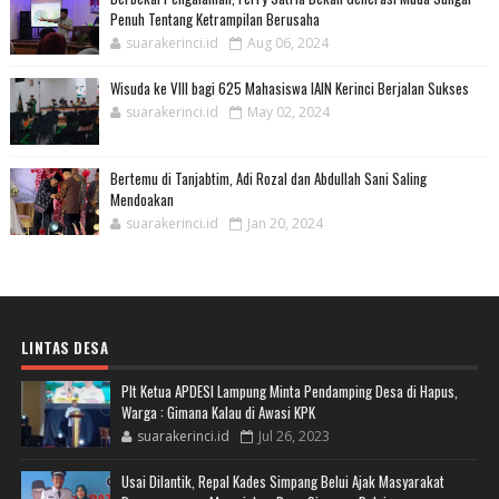
Penuh Tentang Ketrampilan Berusaha
suarakerinci.id
Aug 06, 2024
Wisuda ke VIII bagi 625 Mahasiswa IAIN Kerinci Berjalan Sukses
suarakerinci.id
May 02, 2024
Bertemu di Tanjabtim, Adi Rozal dan Abdullah Sani Saling
Mendoakan
suarakerinci.id
Jan 20, 2024
LINTAS DESA
Plt Ketua APDESI Lampung Minta Pendamping Desa di Hapus,
Warga : Gimana Kalau di Awasi KPK
suarakerinci.id
Jul 26, 2023
Usai Dilantik, Repal Kades Simpang Belui Ajak Masyarakat