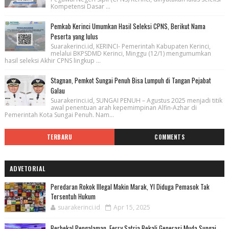
Kompetensi Dasar ...
Pemkab Kerinci Umumkan Hasil Seleksi CPNS, Berikut Nama
Peserta yang lulus
Suarakerinci.id, KERINCI- Pemerintah Kabupaten Kerinci,
melalui BKPSDMD Kerinci, Minggu (12/1) mengumumkan
hasil seleksi Akhir CPNS lingkup ...
Stagnan, Pemkot Sungai Penuh Bisa Lumpuh di Tangan Pejabat
Galau
Suarakerinci.id, SUNGAI PENUH – Agustus 2025 menjadi titik
awal penentuan arah kepemimpinan Alfin-Azhar di
Pemerintah Kota Sungai Penuh. Nam...
TERBARU
COMMENTS
ADVETORIAL
Peredaran Rokok Illegal Makin Marak, YI Diduga Pemasok Tak
Tersentuh Hukum
suarakerinci.id
Apr 15, 2025
Berbekal Pengalaman, Ferry Satria Bekali Generasi Muda Sungai