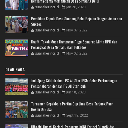
Bersama-sama Memajukan Desa Simpang Belui
suarakerinci.id
Jan 26, 2023
Pemilihan Kepala Desa Simpang Belui Bejalan Dengan Aman dan
Sukses
suarakerinci.id
Nov 07, 2022
Daufit, Tokoh Muda Hamparan Pugu Semurup Minta BPD dan
Perangkat Desa Netral Dalam Pilkades
suarakerinci.id
Nov 02, 2022
OLAH RAGA
Jadi Ajang Silatulrahmi, PS All Star IPKM Gelar Pertandingan
Persahabaran dengan PS All Star Ipuh
suarakerinci.id
Jun 18, 2023
Turnamen Sepakbola Portim Cup Lima Desa Tanjung Pauh
Resmi Di Buka
suarakerinci.id
Sept 19, 2022
Dihadiri Bupati Kerinci, Pengurus KONI Kerinci Dilantik dan