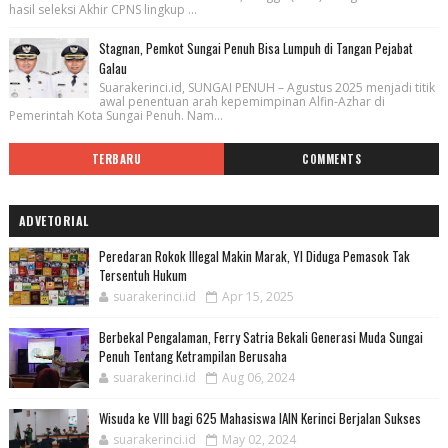
hasil seleksi Akhir CPNS lingkup ...
Stagnan, Pemkot Sungai Penuh Bisa Lumpuh di Tangan Pejabat
Galau
Suarakerinci.id, SUNGAI PENUH – Agustus 2025 menjadi titik
awal penentuan arah kepemimpinan Alfin-Azhar di
Pemerintah Kota Sungai Penuh. Nam...
TERBARU
COMMENTS
ADVETORIAL
Peredaran Rokok Illegal Makin Marak, YI Diduga Pemasok Tak
Tersentuh Hukum
suarakerinci.id
Apr 15, 2025
Berbekal Pengalaman, Ferry Satria Bekali Generasi Muda Sungai
Penuh Tentang Ketrampilan Berusaha
suarakerinci.id
Aug 06, 2024
Wisuda ke VIII bagi 625 Mahasiswa IAIN Kerinci Berjalan Sukses
suarakerinci.id
May 02, 2024