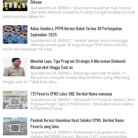
Dibayar
Suarakerinci.id, KERINCI- Selain permasalahan fisik, kinerja
dari Balai Wilayah Sumatera VI yang mengalokasikan proyek
pekerjaannya dalam be...
Kabar Gembira, PPPK Kerinci Bakal Terima SK Pertengahan
September 2025
Suarakerinci.id, KERINCI - Setelah sekian lama menunggu,
akhirnya pembagian SK bagi tenaga PPPK Kerinci Kerinci
mulai ada kejelasan. SK bagi...
Menolak Lupa, Tiga Program Strategis H Murasman Dinikmati
Masyarakat Hingga Saat ini
Suarakerinci.id, KERINCI- Beberapa periode terakhir, H
Murasman menjadi mantan Bupati Kerinci yang dikenang
hingga saat ini. Tidak bisa dipu...
731 Peserta CPNS Lulus SKD, Berikut Nama-namanya
Suarakerinci.id, KERINCI- Sebanyak 731 Peserta seleksi Calon
Pegawai Negeri Sipil (CPNS) Kerinci, dinyatakan lulus seleksi
Kompetensi Dasar ...
Pemkab Kerinci Umumkan Hasil Seleksi CPNS, Berikut Nama
Peserta yang lulus
Suarakerinci.id, KERINCI- Pemerintah Kabupaten Kerinci,
melalui BKPSDMD Kerinci, Minggu (12/1) mengumumkan