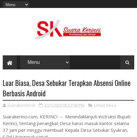
Luar Biasa, Desa Sebukar Terapkan Absensi Online
Berbasis Android
suarakerinci.id
3/21/2020 05:57:00 PM
Lintas Desa
Suarakerinci.com, KERINCI – Menindaklanjuti instruksi Bupati
Kerinci, tentang perangkat Desa harus masuk kantor selama
37 jam per minggu membuat Kepala Desa Sebukar Syukran,
S.Pd.I bergerak cepat.