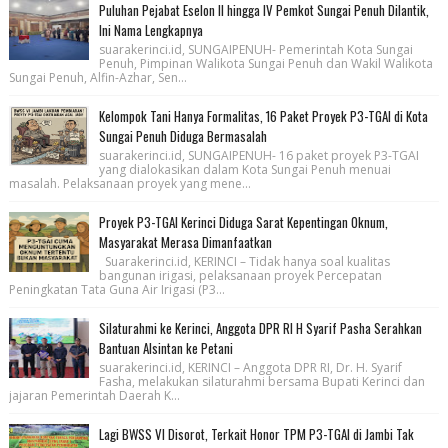
Puluhan Pejabat Eselon II hingga IV Pemkot Sungai Penuh Dilantik,
Ini Nama Lengkapnya
suarakerinci.id, SUNGAIPENUH- Pemerintah Kota Sungai
Penuh, Pimpinan Walikota Sungai Penuh dan Wakil Walikota
Sungai Penuh, Alfin-Azhar, Sen...
Kelompok Tani Hanya Formalitas, 16 Paket Proyek P3-TGAI di Kota
Sungai Penuh Diduga Bermasalah
suarakerinci.id, SUNGAIPENUH- 16 paket proyek P3-TGAI
yang dialokasikan dalam Kota Sungai Penuh menuai
masalah. Pelaksanaan proyek yang mene...
Proyek P3-TGAI Kerinci Diduga Sarat Kepentingan Oknum,
Masyarakat Merasa Dimanfaatkan
Suarakerinci.id, KERINCI – Tidak hanya soal kualitas
bangunan irigasi, pelaksanaan proyek Percepatan
Peningkatan Tata Guna Air Irigasi (P3...
Silaturahmi ke Kerinci, Anggota DPR RI H Syarif Pasha Serahkan
Bantuan Alsintan ke Petani
suarakerinci.id, KERINCI – Anggota DPR RI, Dr. H. Syarif
Fasha, melakukan silaturahmi bersama Bupati Kerinci dan
jajaran Pemerintah Daerah K...
Lagi BWSS VI Disorot, Terkait Honor TPM P3-TGAI di Jambi Tak