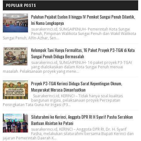
POPULAR POSTS
Puluhan Pejabat Eselon II hingga IV Pemkot Sungai Penuh Dilantik,
Ini Nama Lengkapnya
suarakerinci.id, SUNGAIPENUH- Pemerintah Kota Sungai
Penuh, Pimpinan Walikota Sungai Penuh dan Wakil Walikota
Sungai Penuh, Alfin-Azhar, Sen...
Kelompok Tani Hanya Formalitas, 16 Paket Proyek P3-TGAI di Kota
Sungai Penuh Diduga Bermasalah
suarakerinci.id, SUNGAIPENUH- 16 paket proyek P3-TGAI
yang dialokasikan dalam Kota Sungai Penuh menuai
masalah. Pelaksanaan proyek yang mene...
Proyek P3-TGAI Kerinci Diduga Sarat Kepentingan Oknum,
Masyarakat Merasa Dimanfaatkan
Suarakerinci.id, KERINCI – Tidak hanya soal kualitas
bangunan irigasi, pelaksanaan proyek Percepatan
Peningkatan Tata Guna Air Irigasi (P3...
Silaturahmi ke Kerinci, Anggota DPR RI H Syarif Pasha Serahkan
Bantuan Alsintan ke Petani
suarakerinci.id, KERINCI – Anggota DPR RI, Dr. H. Syarif
Fasha, melakukan silaturahmi bersama Bupati Kerinci dan
jajaran Pemerintah Daerah K...