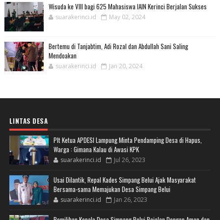
Wisuda ke VIII bagi 625 Mahasiswa IAIN Kerinci Berjalan Sukses
suarakerinci.id
May 02, 2024
Bertemu di Tanjabtim, Adi Rozal dan Abdullah Sani Saling
Mendoakan
suarakerinci.id
Jan 20, 2024
LINTAS DESA
Plt Ketua APDESI Lampung Minta Pendamping Desa di Hapus,
Warga : Gimana Kalau di Awasi KPK
suarakerinci.id
Jul 26, 2023
Usai Dilantik, Repal Kades Simpang Belui Ajak Masyarakat
Bersama-sama Memajukan Desa Simpang Belui
suarakerinci.id
Jan 26, 2023
Pemilihan Kepala Desa Simpang Belui Bejalan Dengan Aman dan