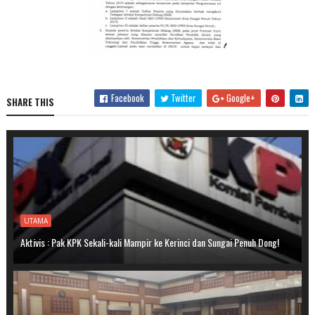
Facebook
Twitter
Google+
SHARE THIS
UTAMA
Aktivis : Pak KPK Sekali-kali Mampir ke Kerinci dan Sungai Penuh Dong!