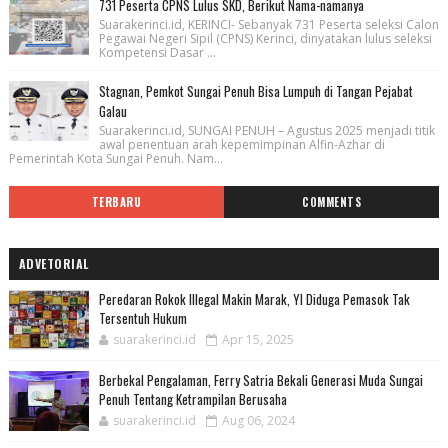
731 Peserta CPNS Lulus SKD, Berikut Nama-namanya
Suarakerinci.id, KERINCI- Sebanyak 731 Peserta seleksi Calon
Pegawai Negeri Sipil (CPNS) Kerinci, dinyatakan lulus seleksi
Kompetensi Dasar ...
Stagnan, Pemkot Sungai Penuh Bisa Lumpuh di Tangan Pejabat
Galau
Suarakerinci.id, SUNGAI PENUH – Agustus 2025 menjadi titik
awal penentuan arah kepemimpinan Alfin-Azhar di
Pemerintah Kota Sungai Penuh. Nam...
TERBARU
COMMENTS
ADVETORIAL
Peredaran Rokok Illegal Makin Marak, YI Diduga Pemasok Tak
Tersentuh Hukum
suarakerinci.id
Apr 15, 2025
Berbekal Pengalaman, Ferry Satria Bekali Generasi Muda Sungai
Penuh Tentang Ketrampilan Berusaha
suarakerinci.id
Aug 06, 2024