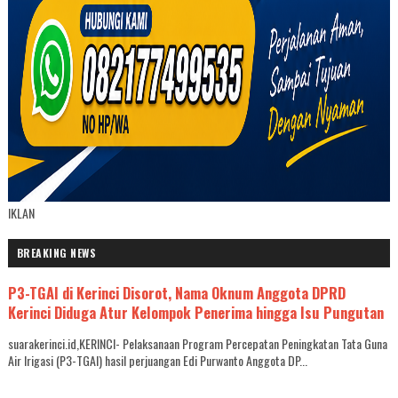
IKLAN
BREAKING NEWS
P3-TGAI di Kerinci Disorot, Nama Oknum Anggota DPRD
Kerinci Diduga Atur Kelompok Penerima hingga Isu Pungutan
suarakerinci.id,KERINCI- Pelaksanaan Program Percepatan Peningkatan Tata Guna
Air Irigasi (P3-TGAI) hasil perjuangan Edi Purwanto Anggota DP...