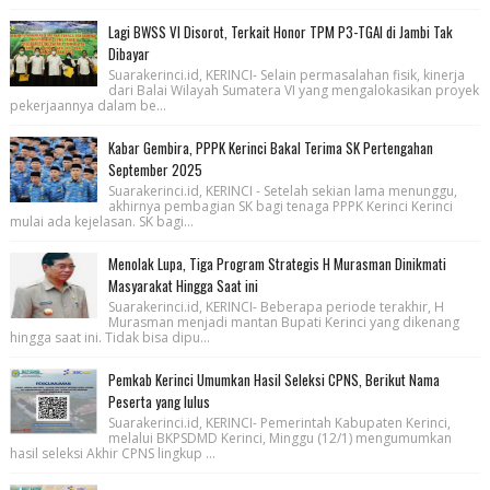
Lagi BWSS VI Disorot, Terkait Honor TPM P3-TGAI di Jambi Tak
Dibayar
Suarakerinci.id, KERINCI- Selain permasalahan fisik, kinerja
dari Balai Wilayah Sumatera VI yang mengalokasikan proyek
pekerjaannya dalam be...
Kabar Gembira, PPPK Kerinci Bakal Terima SK Pertengahan
September 2025
Suarakerinci.id, KERINCI - Setelah sekian lama menunggu,
akhirnya pembagian SK bagi tenaga PPPK Kerinci Kerinci
mulai ada kejelasan. SK bagi...
Menolak Lupa, Tiga Program Strategis H Murasman Dinikmati
Masyarakat Hingga Saat ini
Suarakerinci.id, KERINCI- Beberapa periode terakhir, H
Murasman menjadi mantan Bupati Kerinci yang dikenang
hingga saat ini. Tidak bisa dipu...
Pemkab Kerinci Umumkan Hasil Seleksi CPNS, Berikut Nama
Peserta yang lulus
Suarakerinci.id, KERINCI- Pemerintah Kabupaten Kerinci,
melalui BKPSDMD Kerinci, Minggu (12/1) mengumumkan
hasil seleksi Akhir CPNS lingkup ...