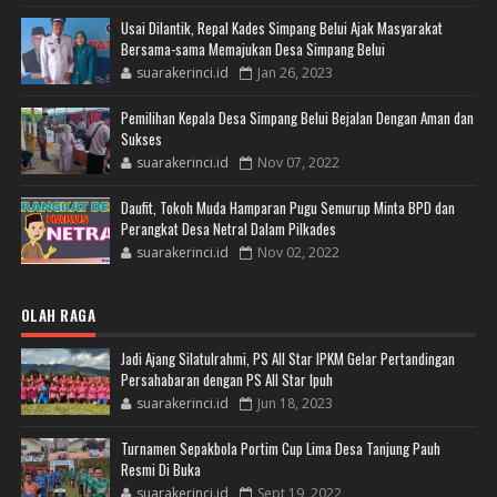
Usai Dilantik, Repal Kades Simpang Belui Ajak Masyarakat
Bersama-sama Memajukan Desa Simpang Belui
suarakerinci.id
Jan 26, 2023
Pemilihan Kepala Desa Simpang Belui Bejalan Dengan Aman dan
Sukses
suarakerinci.id
Nov 07, 2022
Daufit, Tokoh Muda Hamparan Pugu Semurup Minta BPD dan
Perangkat Desa Netral Dalam Pilkades
suarakerinci.id
Nov 02, 2022
OLAH RAGA
Jadi Ajang Silatulrahmi, PS All Star IPKM Gelar Pertandingan
Persahabaran dengan PS All Star Ipuh
suarakerinci.id
Jun 18, 2023
Turnamen Sepakbola Portim Cup Lima Desa Tanjung Pauh
Resmi Di Buka
suarakerinci.id
Sept 19, 2022