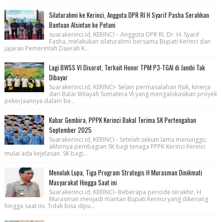
Silaturahmi ke Kerinci, Anggota DPR RI H Syarif Pasha Serahkan
Bantuan Alsintan ke Petani
suarakerinci.id, KERINCI – Anggota DPR RI, Dr. H. Syarif
Fasha, melakukan silaturahmi bersama Bupati Kerinci dan
jajaran Pemerintah Daerah K...
Lagi BWSS VI Disorot, Terkait Honor TPM P3-TGAI di Jambi Tak
Dibayar
Suarakerinci.id, KERINCI- Selain permasalahan fisik, kinerja
dari Balai Wilayah Sumatera VI yang mengalokasikan proyek
pekerjaannya dalam be...
Kabar Gembira, PPPK Kerinci Bakal Terima SK Pertengahan
September 2025
Suarakerinci.id, KERINCI - Setelah sekian lama menunggu,
akhirnya pembagian SK bagi tenaga PPPK Kerinci Kerinci
mulai ada kejelasan. SK bagi...
Menolak Lupa, Tiga Program Strategis H Murasman Dinikmati
Masyarakat Hingga Saat ini
Suarakerinci.id, KERINCI- Beberapa periode terakhir, H
Murasman menjadi mantan Bupati Kerinci yang dikenang
hingga saat ini. Tidak bisa dipu...