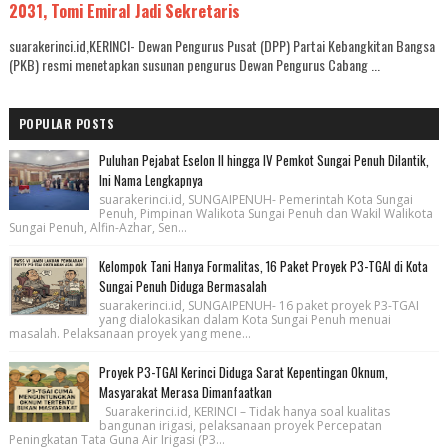
2031, Tomi Emiral Jadi Sekretaris
suarakerinci.id,KERINCI- Dewan Pengurus Pusat (DPP) Partai Kebangkitan Bangsa
(PKB) resmi menetapkan susunan pengurus Dewan Pengurus Cabang ...
POPULAR POSTS
Puluhan Pejabat Eselon II hingga IV Pemkot Sungai Penuh Dilantik,
Ini Nama Lengkapnya
suarakerinci.id, SUNGAIPENUH- Pemerintah Kota Sungai
Penuh, Pimpinan Walikota Sungai Penuh dan Wakil Walikota
Sungai Penuh, Alfin-Azhar, Sen...
Kelompok Tani Hanya Formalitas, 16 Paket Proyek P3-TGAI di Kota
Sungai Penuh Diduga Bermasalah
suarakerinci.id, SUNGAIPENUH- 16 paket proyek P3-TGAI
yang dialokasikan dalam Kota Sungai Penuh menuai
masalah. Pelaksanaan proyek yang mene...
Proyek P3-TGAI Kerinci Diduga Sarat Kepentingan Oknum,
Masyarakat Merasa Dimanfaatkan
Suarakerinci.id, KERINCI – Tidak hanya soal kualitas
bangunan irigasi, pelaksanaan proyek Percepatan
Peningkatan Tata Guna Air Irigasi (P3...