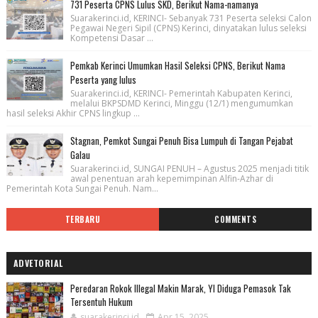
731 Peserta CPNS Lulus SKD, Berikut Nama-namanya
Suarakerinci.id, KERINCI- Sebanyak 731 Peserta seleksi Calon
Pegawai Negeri Sipil (CPNS) Kerinci, dinyatakan lulus seleksi
Kompetensi Dasar ...
Pemkab Kerinci Umumkan Hasil Seleksi CPNS, Berikut Nama
Peserta yang lulus
Suarakerinci.id, KERINCI- Pemerintah Kabupaten Kerinci,
melalui BKPSDMD Kerinci, Minggu (12/1) mengumumkan
hasil seleksi Akhir CPNS lingkup ...
Stagnan, Pemkot Sungai Penuh Bisa Lumpuh di Tangan Pejabat
Galau
Suarakerinci.id, SUNGAI PENUH – Agustus 2025 menjadi titik
awal penentuan arah kepemimpinan Alfin-Azhar di
Pemerintah Kota Sungai Penuh. Nam...
TERBARU
COMMENTS
ADVETORIAL
Peredaran Rokok Illegal Makin Marak, YI Diduga Pemasok Tak
Tersentuh Hukum
suarakerinci.id
Apr 15, 2025