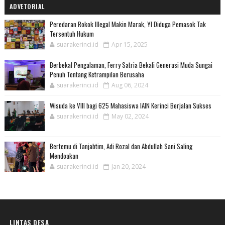
ADVETORIAL
Peredaran Rokok Illegal Makin Marak, YI Diduga Pemasok Tak
Tersentuh Hukum
suarakerinci.id
Apr 15, 2025
Berbekal Pengalaman, Ferry Satria Bekali Generasi Muda Sungai
Penuh Tentang Ketrampilan Berusaha
suarakerinci.id
Aug 06, 2024
Wisuda ke VIII bagi 625 Mahasiswa IAIN Kerinci Berjalan Sukses
suarakerinci.id
May 02, 2024
Bertemu di Tanjabtim, Adi Rozal dan Abdullah Sani Saling
Mendoakan
suarakerinci.id
Jan 20, 2024
LINTAS DESA