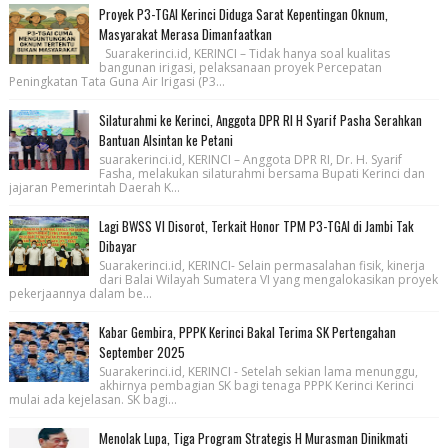
Proyek P3-TGAI Kerinci Diduga Sarat Kepentingan Oknum,
Masyarakat Merasa Dimanfaatkan
Suarakerinci.id, KERINCI – Tidak hanya soal kualitas
bangunan irigasi, pelaksanaan proyek Percepatan
Peningkatan Tata Guna Air Irigasi (P3...
Silaturahmi ke Kerinci, Anggota DPR RI H Syarif Pasha Serahkan
Bantuan Alsintan ke Petani
suarakerinci.id, KERINCI – Anggota DPR RI, Dr. H. Syarif
Fasha, melakukan silaturahmi bersama Bupati Kerinci dan
jajaran Pemerintah Daerah K...
Lagi BWSS VI Disorot, Terkait Honor TPM P3-TGAI di Jambi Tak
Dibayar
Suarakerinci.id, KERINCI- Selain permasalahan fisik, kinerja
dari Balai Wilayah Sumatera VI yang mengalokasikan proyek
pekerjaannya dalam be...
Kabar Gembira, PPPK Kerinci Bakal Terima SK Pertengahan
September 2025
Suarakerinci.id, KERINCI - Setelah sekian lama menunggu,
akhirnya pembagian SK bagi tenaga PPPK Kerinci Kerinci
mulai ada kejelasan. SK bagi...
Menolak Lupa, Tiga Program Strategis H Murasman Dinikmati