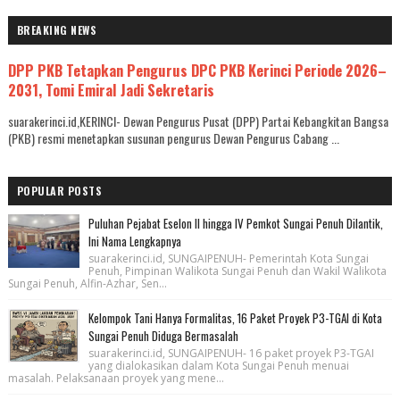
BREAKING NEWS
DPP PKB Tetapkan Pengurus DPC PKB Kerinci Periode 2026–
2031, Tomi Emiral Jadi Sekretaris
suarakerinci.id,KERINCI- Dewan Pengurus Pusat (DPP) Partai Kebangkitan Bangsa
(PKB) resmi menetapkan susunan pengurus Dewan Pengurus Cabang ...
POPULAR POSTS
Puluhan Pejabat Eselon II hingga IV Pemkot Sungai Penuh Dilantik,
Ini Nama Lengkapnya
suarakerinci.id, SUNGAIPENUH- Pemerintah Kota Sungai
Penuh, Pimpinan Walikota Sungai Penuh dan Wakil Walikota
Sungai Penuh, Alfin-Azhar, Sen...
Kelompok Tani Hanya Formalitas, 16 Paket Proyek P3-TGAI di Kota
Sungai Penuh Diduga Bermasalah
suarakerinci.id, SUNGAIPENUH- 16 paket proyek P3-TGAI
yang dialokasikan dalam Kota Sungai Penuh menuai
masalah. Pelaksanaan proyek yang mene...