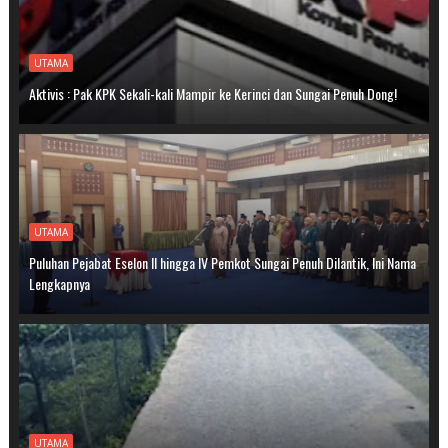
UTAMA
Aktivis : Pak KPK Sekali-kali Mampir ke Kerinci dan Sungai Penuh Dong!
UTAMA
Puluhan Pejabat Eselon II hingga IV Pemkot Sungai Penuh Dilantik, Ini Nama
Lengkapnya
UTAMA