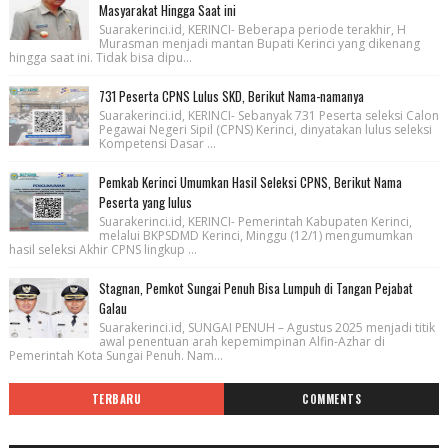
Masyarakat Hingga Saat ini
Suarakerinci.id, KERINCI- Beberapa periode terakhir, H
Murasman menjadi mantan Bupati Kerinci yang dikenang
hingga saat ini. Tidak bisa dipu...
731 Peserta CPNS Lulus SKD, Berikut Nama-namanya
Suarakerinci.id, KERINCI- Sebanyak 731 Peserta seleksi Calon
Pegawai Negeri Sipil (CPNS) Kerinci, dinyatakan lulus seleksi
Kompetensi Dasar ...
Pemkab Kerinci Umumkan Hasil Seleksi CPNS, Berikut Nama
Peserta yang lulus
Suarakerinci.id, KERINCI- Pemerintah Kabupaten Kerinci,
melalui BKPSDMD Kerinci, Minggu (12/1) mengumumkan
hasil seleksi Akhir CPNS lingkup ...
Stagnan, Pemkot Sungai Penuh Bisa Lumpuh di Tangan Pejabat
Galau
Suarakerinci.id, SUNGAI PENUH – Agustus 2025 menjadi titik
awal penentuan arah kepemimpinan Alfin-Azhar di
Pemerintah Kota Sungai Penuh. Nam...
TERBARU
COMMENTS