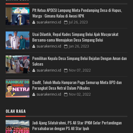
Plt Ketua APDESI Lampung Minta Pendamping Desa di Hapus,
Warga : Gimana Kalau di Awasi KPK
suarakerinci.id
Jul 26, 2023
Usai Dilantik, Repal Kades Simpang Belui Ajak Masyarakat
Bersama-sama Memajukan Desa Simpang Belui
suarakerinci.id
Jan 26, 2023
Pemilihan Kepala Desa Simpang Belui Bejalan Dengan Aman dan
Sukses
suarakerinci.id
Nov 07, 2022
Daufit, Tokoh Muda Hamparan Pugu Semurup Minta BPD dan
Perangkat Desa Netral Dalam Pilkades
suarakerinci.id
Nov 02, 2022
OLAH RAGA
Jadi Ajang Silatulrahmi, PS All Star IPKM Gelar Pertandingan
Persahabaran dengan PS All Star Ipuh