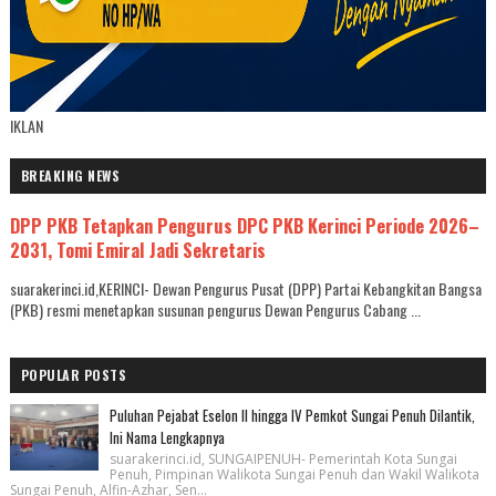
IKLAN
BREAKING NEWS
DPP PKB Tetapkan Pengurus DPC PKB Kerinci Periode 2026–
2031, Tomi Emiral Jadi Sekretaris
suarakerinci.id,KERINCI- Dewan Pengurus Pusat (DPP) Partai Kebangkitan Bangsa
(PKB) resmi menetapkan susunan pengurus Dewan Pengurus Cabang ...
POPULAR POSTS
Puluhan Pejabat Eselon II hingga IV Pemkot Sungai Penuh Dilantik,
Ini Nama Lengkapnya
suarakerinci.id, SUNGAIPENUH- Pemerintah Kota Sungai
Penuh, Pimpinan Walikota Sungai Penuh dan Wakil Walikota
Sungai Penuh, Alfin-Azhar, Sen...