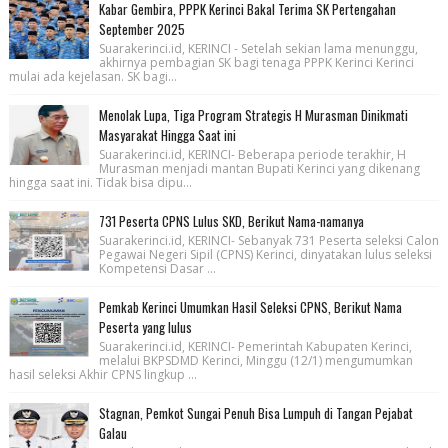
Kabar Gembira, PPPK Kerinci Bakal Terima SK Pertengahan
September 2025
Suarakerinci.id, KERINCI - Setelah sekian lama menunggu,
akhirnya pembagian SK bagi tenaga PPPK Kerinci Kerinci
mulai ada kejelasan. SK bagi...
Menolak Lupa, Tiga Program Strategis H Murasman Dinikmati
Masyarakat Hingga Saat ini
Suarakerinci.id, KERINCI- Beberapa periode terakhir, H
Murasman menjadi mantan Bupati Kerinci yang dikenang
hingga saat ini. Tidak bisa dipu...
731 Peserta CPNS Lulus SKD, Berikut Nama-namanya
Suarakerinci.id, KERINCI- Sebanyak 731 Peserta seleksi Calon
Pegawai Negeri Sipil (CPNS) Kerinci, dinyatakan lulus seleksi
Kompetensi Dasar ...
Pemkab Kerinci Umumkan Hasil Seleksi CPNS, Berikut Nama
Peserta yang lulus
Suarakerinci.id, KERINCI- Pemerintah Kabupaten Kerinci,
melalui BKPSDMD Kerinci, Minggu (12/1) mengumumkan
hasil seleksi Akhir CPNS lingkup ...
Stagnan, Pemkot Sungai Penuh Bisa Lumpuh di Tangan Pejabat
Galau