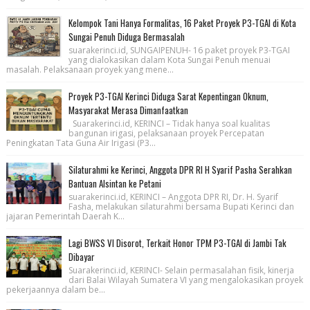
Kelompok Tani Hanya Formalitas, 16 Paket Proyek P3-TGAI di Kota
Sungai Penuh Diduga Bermasalah
suarakerinci.id, SUNGAIPENUH- 16 paket proyek P3-TGAI
yang dialokasikan dalam Kota Sungai Penuh menuai
masalah. Pelaksanaan proyek yang mene...
Proyek P3-TGAI Kerinci Diduga Sarat Kepentingan Oknum,
Masyarakat Merasa Dimanfaatkan
Suarakerinci.id, KERINCI – Tidak hanya soal kualitas
bangunan irigasi, pelaksanaan proyek Percepatan
Peningkatan Tata Guna Air Irigasi (P3...
Silaturahmi ke Kerinci, Anggota DPR RI H Syarif Pasha Serahkan
Bantuan Alsintan ke Petani
suarakerinci.id, KERINCI – Anggota DPR RI, Dr. H. Syarif
Fasha, melakukan silaturahmi bersama Bupati Kerinci dan
jajaran Pemerintah Daerah K...
Lagi BWSS VI Disorot, Terkait Honor TPM P3-TGAI di Jambi Tak
Dibayar
Suarakerinci.id, KERINCI- Selain permasalahan fisik, kinerja
dari Balai Wilayah Sumatera VI yang mengalokasikan proyek
pekerjaannya dalam be...