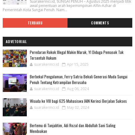
Suarakerinci.id, SUNGAI PENUH – Agustus 2025 menjadi titik
awal penentuan arah kepemimpinan Alfin-Azhar di
Pemerintah Kota Sungai Penuh. Nam...
TERBARU
COMMENTS
ADVETORIAL
Peredaran Rokok Illegal Makin Marak, YI Diduga Pemasok Tak
Tersentuh Hukum
suarakerinci.id
Apr 15, 2025
Berbekal Pengalaman, Ferry Satria Bekali Generasi Muda Sungai
Penuh Tentang Ketrampilan Berusaha
suarakerinci.id
Aug 06, 2024
Wisuda ke VIII bagi 625 Mahasiswa IAIN Kerinci Berjalan Sukses
suarakerinci.id
May 02, 2024
Bertemu di Tanjabtim, Adi Rozal dan Abdullah Sani Saling
Mendoakan